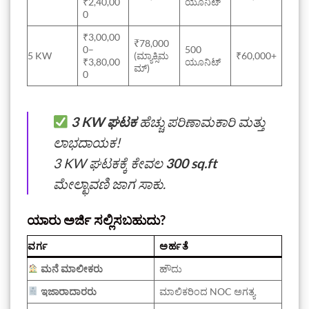
₹2,40,00
ಯೂನಿಟ್
0
₹3,00,00
₹78,000
0–
500
5 KW
(ಮ್ಯಾಕ್ಸಿಮ
₹60,000+
₹3,80,00
ಯೂನಿಟ್
ಮ್)
0
3 KW ಘಟಕ
ಹೆಚ್ಚು ಪರಿಣಾಮಕಾರಿ ಮತ್ತು
ಲಾಭದಾಯಕ!
3 KW ಘಟಕಕ್ಕೆ ಕೇವಲ
300 sq.ft
ಮೇಲ್ಛಾವಣಿ ಜಾಗ ಸಾಕು.
ಯಾರು ಅರ್ಜಿ ಸಲ್ಲಿಸಬಹುದು?
ವರ್ಗ
ಅರ್ಹತೆ
ಮನೆ ಮಾಲೀಕರು
ಹೌದು
ಇಜಾರಾದಾರರು
ಮಾಲಿಕರಿಂದ NOC ಅಗತ್ಯ