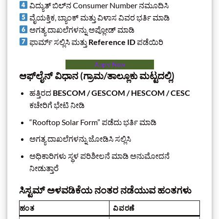
ವಿದ್ಯುತ್ ಬಿಲ್‌ನ Consumer Number ನಮೂದಿಸಿ
ವೈಯಕ್ತಿಕ, ಬ್ಯಾಂಕ್ ಮತ್ತು ವಿಳಾಸ ವಿವರ ಭರ್ತಿ ಮಾಡಿ
ಅಗತ್ಯ ದಾಖಲೆಗಳನ್ನು ಅಪ್ಲೋಡ್ ಮಾಡಿ
ಫಾರ್ಮ್ ಸಲ್ಲಿಸಿ ಮತ್ತು
Reference ID
ಪಡೆಯಿರಿ
Apply Now
ಆಫ್‌ಲೈನ್ ವಿಧಾನ (ಗ್ರಾಮ/ತಾಲ್ಲೂಕು ಮಟ್ಟದಲ್ಲಿ)
ಹತ್ತಿರದ
BESCOM / GESCOM / HESCOM / CESC
ಕಚೇರಿಗೆ ಭೇಟಿ ನೀಡಿ
“Rooftop Solar Form” ಪಡೆದು ಭರ್ತಿ ಮಾಡಿ
ಅಗತ್ಯ ದಾಖಲೆಗಳನ್ನು ಜೋಡಿಸಿ ಸಲ್ಲಿಸಿ
ಅಧಿಕಾರಿಗಳು ಸ್ಥಳ ಪರಿಶೀಲನೆ ಮಾಡಿ ಅನುಮೋದನೆ
ನೀಡುತ್ತಾರೆ
ಸಿಸ್ಟಮ್ ಅಳವಡಿಕೆಯ ನಂತರ ನಡೆಯುವ ಹಂತಗಳು
ಹಂತ
ವಿವರಣೆ