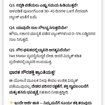
Q3. ಸಬ್ಸಿಡಿ ಪಡೆಯಲು ಎಷ್ಟು ಸಮಯ ಹಿಡಿಯುತ್ತದೆ?
ಅಳವಡಿಕೆ ಪೂರ್ಣಗೊಂಡ 30–45 ದಿನಗಳ ಒಳಗೆ ನೇರವಾಗಿ
ಬ್ಯಾಂಕ್ ಖಾತೆಗೆ ಜಮೆ.
Q4. ಯಾವುದೇ ಸಾಲ ಸೌಲಭ್ಯ ಸಿಗುತ್ತದೆಯೇ?
ಹೌದು, ಸರ್ಕಾರ ಮಾನ್ಯತೆ ಪಡೆದ ಬ್ಯಾಂಕ್‌ಗಳಿಂದ 0–5% ಬಡ್ಡಿದರದ
ಸಾಲ ಸಿಗುತ್ತದೆ.
Q5. ಸೌರ ಘಟಕದಲ್ಲಿ ಬ್ಯಾಟರಿ ಅಗತ್ಯವಿದೆಯೇ?
Net Meter ವ್ಯವಸ್ಥೆಯಿದ್ದರೆ ಬೇಡ. ಆದರೆ ವಿದ್ಯುತ್ ಕಡಿತ
ಪ್ರದೇಶದಲ್ಲಿ ಬ್ಯಾಟರಿ ಉಪಯುಕ್ತ.
ಭಾರತ ಸೌರಶಕ್ತಿ ಕ್ರಾಂತಿಯತ್ತ!
ಈ ಯೋಜನೆ ಮೂಲಕ ನೀವು ಕೇವಲ ಉಚಿತ ವಿದ್ಯುತ್
ಪಡೆಯುವುದಲ್ಲ,
ದೇಶದ ಪರಿಸರ ರಕ್ಷಣೆಗೆ, ಶಕ್ತಿ ಸ್ವಾವಲಂಬನೆಗೆ
ಮತ್ತು ಹಸಿರು ಭವಿಷ್ಯಕ್ಕೆ
ಸಹಕಾರ ನೀಡುತ್ತಿದ್ದೀರಿ.
ಇಂದೇ ಅರ್ಜಿ ಹಾಕಿ — ನಿಮ್ಮ ಮನೆಗೆ ಸೂರ್ಯ ಶಕ್ತಿ ತರುವುದು