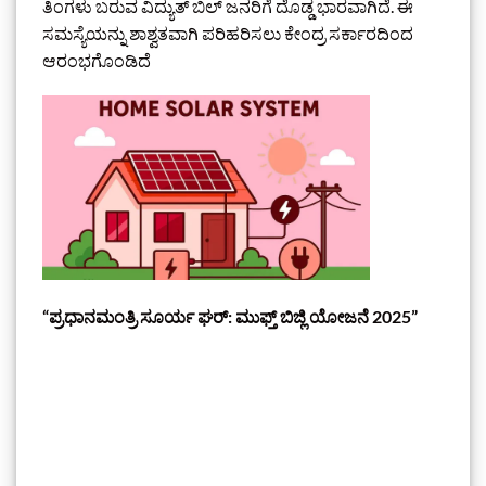
ತಿಂಗಳು ಬರುವ ವಿದ್ಯುತ್ ಬಿಲ್ ಜನರಿಗೆ ದೊಡ್ಡ ಭಾರವಾಗಿದೆ. ಈ
ಸಮಸ್ಯೆಯನ್ನು ಶಾಶ್ವತವಾಗಿ ಪರಿಹರಿಸಲು ಕೇಂದ್ರ ಸರ್ಕಾರದಿಂದ
ಆರಂಭಗೊಂಡಿದೆ
“ಪ್ರಧಾನಮಂತ್ರಿ ಸೂರ್ಯ ಘರ್: ಮುಫ್ತ್ ಬಿಜ್ಲಿ ಯೋಜನೆ 2025”