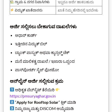
ಗ್ರಾಮ & ನಗರ ನಿವಾಸಿಗಳು
ಇಬ್ಬರೂ ಅರ್ಜಿ ಹಾಕಬಹುದು
ವಿದ್ಯುತ್ ಖಾತೆದಾರರು
ಖಾತೆ ನಿಮ್ಮ ಹೆಸರಿನಲ್ಲಿ ಇರಬೇಕು
ಅರ್ಜಿ ಸಲ್ಲಿಸಲು ಬೇಕಾಗುವ ದಾಖಲೆಗಳು
ಆಧಾರ್ ಕಾರ್ಡ್
ಇತ್ತೀಚಿನ ವಿದ್ಯುತ್ ಬಿಲ್
ಬ್ಯಾಂಕ್ ಪಾಸ್ಬುಕ್ ಅಥವಾ ಕ್ಯಾನ್ಸಲ್ಡ್ ಚೆಕ್
ಮನೆ ಮಾಲಿಕತ್ವ ದಾಖಲೆ / ಇಜಾರಾ ಒಪ್ಪಂದ
ಪಾಸ್‌ಪೋರ್ಟ್ ಸೈಜ್ ಫೋಟೋ
ಆನ್‌ಲೈನ್ ಅರ್ಜಿ ಸಲ್ಲಿಸುವ ಕ್ರಮ
ಅಧಿಕೃತ ವೆಬ್‌ಸೈಟ್ ತೆರೆಯಿರಿ
https://pmsuryaghar.gov.in
“
Apply for Rooftop Solar
” ಕ್ಲಿಕ್ ಮಾಡಿ
ನಿಮ್ಮ ರಾಜ್ಯ ಮತ್ತು DISCOM ಆಯ್ಕೆಮಾಡಿ