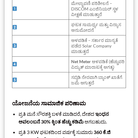
ಮೇಲ್ಛಾವಣಿ ಪರಿಶೀಲನೆ –
DISCOM ಎಂಜಿನಿಯರ್ ಸ್ಥಳ
ವೀಕ್ಷಣೆ ಮಾಡುತ್ತಾರೆ
ಘಟಕ ಸಾಮರ್ಥ್ಯ ಮತ್ತು ವಿನ್ಯಾಸ
ಅನುಮೋದನೆ
ಅಳವಡಿಕೆ – ಸರ್ಕಾರ ಮಾನ್ಯತೆ
ಪಡೆದ Solar Company
ಮಾಡುತ್ತದೆ
Net Meter
ಅಳವಡಿಕೆ (ಹೆಚ್ಚುವರಿ
ವಿದ್ಯುತ್ ಮಾರಾಟಕ್ಕೆ ಅಗತ್ಯ)
ಸಬ್ಸಿಡಿ ನೇರವಾಗಿ ಬ್ಯಾಂಕ್ ಖಾತೆಗೆ
ಜಮೆ ಆಗುತ್ತದೆ
ಯೋಜನೆಯ ಸಾಮಾಜಿಕ ಪರಿಣಾಮ
ಪ್ರತಿ ಮನೆ ಸೌರಶಕ್ತಿ ಬಳಕೆ ಮಾಡಿದರೆ, ದೇಶದ
ಇಂಧನ
ಅವಲಂಬನೆ 30% ಕ್ಕಿಂತ ಹೆಚ್ಚು ಕಡಿಮೆ
ಆಗಬಹುದು.
ಪ್ರತಿ 3 KW ಘಟಕದಿಂದ ವರ್ಷಕ್ಕೆ ಸುಮಾರು
360 ಕೆ.ಜಿ