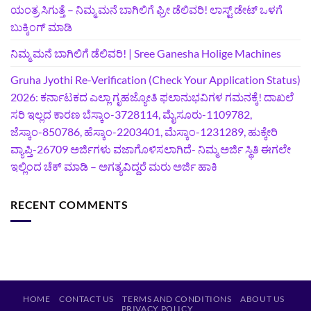
ಯಂತ್ರ ಸಿಗುತ್ತೆ – ನಿಮ್ಮ ಮನೆ ಬಾಗಿಲಿಗೆ‍ ಫ್ರೀ ಡೆಲಿವರಿ! ಲಾಸ್ಟ್‌ ಡೇಟ್‌ ಒಳಗೆ
ಬುಕ್ಕಿಂಗ್‌ ಮಾಡಿ
ನಿಮ್ಮ ಮನೆ ಬಾಗಿಲಿಗೆ ಡೆಲಿವರಿ! | Sree Ganesha Holige Machines
Gruha Jyothi Re-Verification (Check Your Application Status)
2026: ಕರ್ನಾಟಕದ ಎಲ್ಲಾ ಗೃಹಜ್ಯೋತಿ ಫಲಾನುಭವಿಗಳ ಗಮನಕ್ಕೆ! ದಾಖಲೆ
ಸರಿ ಇಲ್ಲದ ಕಾರಣ ಬೆಸ್ಕಾಂ-3728114, ಮೈಸೂರು-1109782,
ಜೆಸ್ಕಾಂ-850786, ಹೆಸ್ಕಾಂ-2203401, ಮೆಸ್ಕಾಂ-1231289, ಹುಕ್ಕೇರಿ
ವ್ಯಾಪ್ತಿ-26709 ಅರ್ಜಿಗಳು ವಜಾಗೊಳಿಸಲಾಗಿದೆ- ನಿಮ್ಮ ಅರ್ಜಿ ಸ್ಥಿತಿ ಈಗಲೇ
ಇಲ್ಲಿಂದ ಚೆಕ್ ಮಾಡಿ – ಅಗತ್ಯವಿದ್ದರೆ ಮರು ಅರ್ಜಿ ಹಾಕಿ
RECENT COMMENTS
HOME
CONTACT US
TERMS AND CONDITIONS
ABOUT US
PRIVACY POLICY