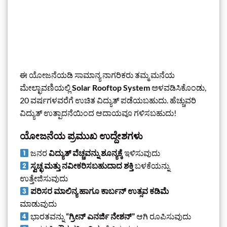
ಈ ಯೋಜನೆಯಡಿ ಸಾಮಾನ್ಯ ನಾಗರಿಕರು ತಮ್ಮ ಮನೆಯ
ಮೇಲ್ಛಾವಣಿಯಲ್ಲಿ
Solar Rooftop System
ಅಳವಡಿಸಿಕೊಂಡು,
20 ವರ್ಷಗಳವರೆಗೆ ಉಚಿತ ವಿದ್ಯುತ್ ಪಡೆಯಬಹುದು. ಹೆಚ್ಚುವರಿ
ವಿದ್ಯುತ್ ಉತ್ಪಾದನೆಯಿಂದ ಆದಾಯವೂ ಗಳಿಸಬಹುದು!
ಯೋಜನೆಯ ಪ್ರಮುಖ ಉದ್ದೇಶಗಳು
ಜನರ
ವಿದ್ಯುತ್ ವೆಚ್ಚವನ್ನು ಶೂನ್ಯಕ್ಕೆ
ಇಳಿಸುವುದು
ಸ್ವಚ್ಛ ಮತ್ತು ನವೀಕರಿಸಬಹುದಾದ ಶಕ್ತಿ
ಬಳಕೆಯನ್ನು
ಉತ್ತೇಜಿಸುವುದು
ಪರಿಸರ ಮಾಲಿನ್ಯ ಹಾಗೂ ಕಾರ್ಬನ್ ಉತ್ಸವ ಕಡಿಮೆ
ಮಾಡುವುದು
ಭಾರತವನ್ನು
“ಗ್ರೀನ್ ಎನರ್ಜಿ ನೇಶನ್”
ಆಗಿ ರೂಪಿಸುವುದು