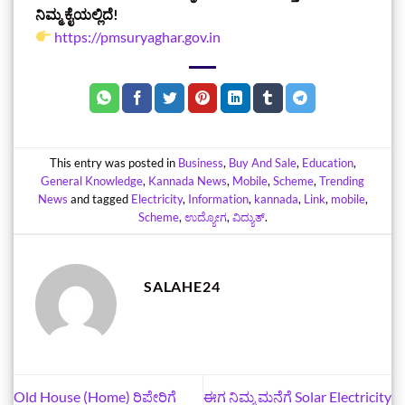
ನಿಮ್ಮ ಕೈಯಲ್ಲಿದೆ!
https://pmsuryaghar.gov.in
This entry was posted in
Business
,
Buy And Sale
,
Education
,
General Knowledge
,
Kannada News
,
Mobile
,
Scheme
,
Trending
News
and tagged
Electricity
,
Information
,
kannada
,
Link
,
mobile
,
Scheme
,
ಉದ್ಯೋಗ
,
ವಿದ್ಯುತ್
.
SALAHE24
Old House (Home) ರಿಪೇರಿಗೆ
ಈಗ ನಿಮ್ಮ ಮನೆಗೆ Solar Electricity