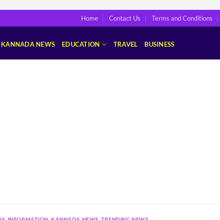
Home
Contact Us
Terms and Conditions
KANNADA NEWS
EDUCATION
TRAVEL
BUSINESS
SS
,
INFORMATION
,
KANNADA NEWS
,
TRENDING NEWS