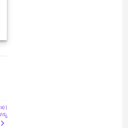
a) |
ನ್ನು