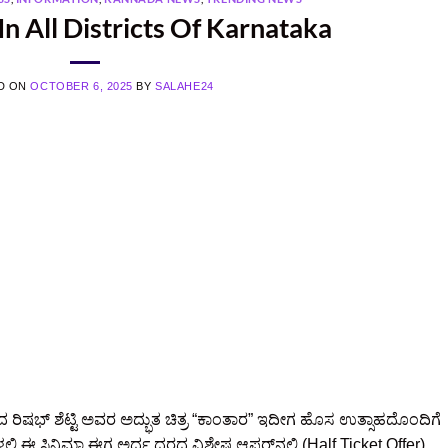
In All Districts Of Karnataka
D ON
OCTOBER 6, 2025
BY
SALAHE24
ಿದ ರಿಷಭ್ ಶೆಟ್ಟಿ ಅವರ ಅದ್ಭುತ ಚಿತ್ರ “ಕಾಂತಾರ” ಇದೀಗ ಹೊಸ ಉತ್ಸಾಹದೊಂದಿಗೆ
ರಗಳಲ್ಲಿ ಈ ಸಿನಿಮಾ ಈಗ ಅರ್ಧ ದರದ ವಿಶೇಷ ಆಫರ್‌ನಲ್ಲಿ (Half Ticket Offer)