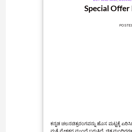
Special Offer 
POSTE
ಕನ್ನಡ ಚಲನಚಿತ್ರರಂಗವನ್ನು ಹೊಸ ಮಟ್ಟಕ್ಕೆ ಏರಿಸ
ಮತ್ತೆ ಪ್ರೇಕ್ಷಕರ ಮುಂದೆ ಬರುತ್ತಿದೆ. ಚಿತ್ರಮಂದಿ