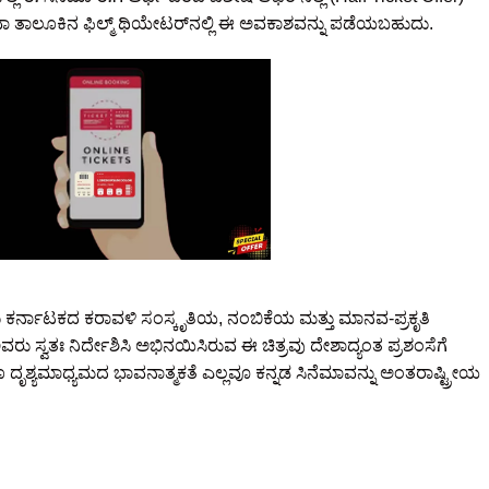
ಥವಾ ತಾಲೂಕಿನ ಫಿಲ್ಮ್ ಥಿಯೇಟರ್‌ನಲ್ಲಿ ಈ ಅವಕಾಶವನ್ನು ಪಡೆಯಬಹುದು.
ಕರ್ನಾಟಕದ ಕರಾವಳಿ ಸಂಸ್ಕೃತಿಯ, ನಂಬಿಕೆಯ ಮತ್ತು ಮಾನವ-ಪ್ರಕೃತಿ
ವರು ಸ್ವತಃ ನಿರ್ದೇಶಿಸಿ ಅಭಿನಯಿಸಿರುವ ಈ ಚಿತ್ರವು ದೇಶಾದ್ಯಂತ ಪ್ರಶಂಸೆಗೆ
ಗೂ ದೃಶ್ಯಮಾಧ್ಯಮದ ಭಾವನಾತ್ಮಕತೆ ಎಲ್ಲವೂ ಕನ್ನಡ ಸಿನೆಮಾವನ್ನು ಅಂತರಾಷ್ಟ್ರೀಯ