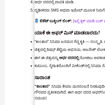
ಅರ್ಧ ದರದಲ್ಲಿ ಪಾವತಿ ಮಾಡಿ.
ದೃಢೀಕರಣ SMS ಅಥವಾ ಇಮೇಲ್ ಮೂಲಕ ನಿಮಗೆ ಟಿಕ
ಟಿಕೆಟ್ ಬುಕ್ಕಿಂಗ್ ಲಿಂಕ್:
[ಇಲ್ಲಿ ಕ್ಲಿಕ್ ಮಾಡಿ ಬು
ಯಾಕೆ ಈ ಆಫರ್ ಮಿಸ್ ಮಾಡಬಾರದು?
“ಕಾಂತಾರ” ಸಿನಿಮಾ ಜನಮನ ಗೆದ್ದ ಕೃತಿ — ಸಂಸ್ಕೃತಿ,
ಚಿತ್ರದಲ್ಲಿ ರಿಷಭ್ ಶೆಟ್ಟಿಯ ಅಭಿನಯ, ಅಜನೇಶ್ ಲೋಕನಾ
ಈಗ ಈ ಚಿತ್ರವನ್ನು
ಅರ್ಧ ದರದಲ್ಲಿ
ನೋಡಲು ಅವಕಾಶ 
ಕುಟುಂಬ, ಸ್ನೇಹಿತರೊಂದಿಗೆ ವೀಕೆಂಡ್‌ನಲ್ಲಿ ಸಿನಿ
ಸಾರಾಂಶ
“ಕಾಂತಾರ”
ಸಿನಿಮಾ ಕೇವಲ ಮನರಂಜನೆ ನೀಡುವುದಿಲ
ಗೌರವದ ಪ್ರತೀಕವಾಗಿದೆ. ಈಗ ಅರ್ಧ ದರದ ಆಫರ್‌ನಿಂದ 
ಸಮಯ!