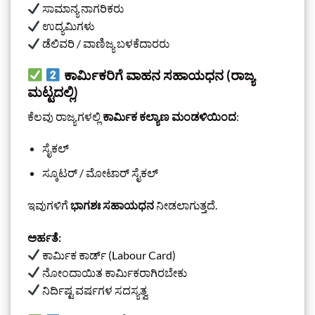
ಸಾಮಾನ್ಯ ನಾಗರಿಕರು
ಉದ್ಯಮಿಗಳು
ಡೆಲಿವರಿ / ವಾಣಿಜ್ಯ ಬಳಕೆದಾರರು
ಕಾರ್ಮಿಕರಿಗೆ ವಾಹನ ಸಹಾಯಧನ (ರಾಜ್ಯ
ಮಟ್ಟದಲ್ಲಿ)
ಕೆಲವು ರಾಜ್ಯಗಳಲ್ಲಿ
ಕಾರ್ಮಿಕ ಕಲ್ಯಾಣ ಮಂಡಳಿಯಿಂದ
:
ಸೈಕಲ್
ಸ್ಕೂಟರ್ / ಮೋಟಾರ್ ಸೈಕಲ್
ಇವುಗಳಿಗೆ
ಭಾಗಶಃ ಸಹಾಯಧನ
ನೀಡಲಾಗುತ್ತದೆ.
ಅರ್ಹತೆ:
ಕಾರ್ಮಿಕ ಕಾರ್ಡ್ (Labour Card)
ನೋಂದಾಯಿತ ಕಾರ್ಮಿಕರಾಗಿರಬೇಕು
ನಿರ್ದಿಷ್ಟ ವರ್ಷಗಳ ಸದಸ್ಯತ್ವ