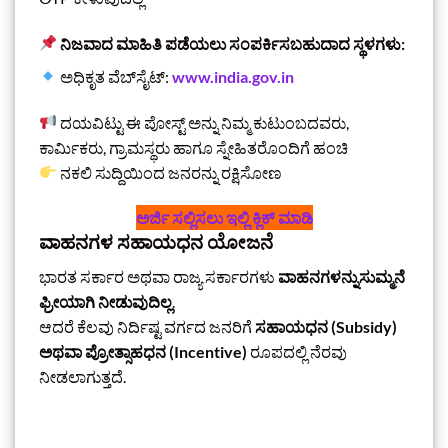
ನಿಜವಾದ ಮಾಹಿತಿ ಪಡೆಯಲು ಸಂಪರ್ಕಿಸಬಹುದಾದ ಸ್ಥಳಗಳು:
ಅಧಿಕೃತ ವೆಬ್‌ಸೈಟ್:
www.india.gov.in
ದಯವಿಟ್ಟು ಈ ಪೋಸ್ಟ್ ಅನ್ನು ನಿಮ್ಮ ಕುಟುಂಬದವರು,
ಕಾರ್ಮಿಕರು, ಗ್ರಾಮಸ್ಥರು ಹಾಗೂ ಸ್ನೇಹಿತರೊಂದಿಗೆ ಹಂಚಿ
ನಕಲಿ ಸುದ್ದಿಯಿಂದ ಜನರನ್ನು ರಕ್ಷಿಸೋಣ
ಅರ್ಜಿ ಸಲ್ಲಿಸಲು ಇಲ್ಲಿ ಕ್ಲಿಕ್‌ ಮಾಡಿ
ವಾಹನಗಳ ಸಹಾಯಧನ ಯೋಜನೆ
ಭಾರತ ಸರ್ಕಾರ ಅಥವಾ ರಾಜ್ಯ ಸರ್ಕಾರಗಳು
ವಾಹನಗಳನ್ನುಸುಮ್ಮನೆ
ಫ್ರೀಯಾಗಿ ನೀಡುವುದಿಲ್ಲ
.
ಆದರೆ ಕೆಲವು ನಿರ್ದಿಷ್ಟ ವರ್ಗದ ಜನರಿಗೆ
ಸಹಾಯಧನ (Subsidy)
ಅಥವಾ ಪ್ರೋತ್ಸಾಹಧನ (Incentive)
ರೂಪದಲ್ಲಿ ನೆರವು
ನೀಡಲಾಗುತ್ತದೆ.