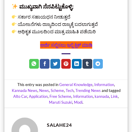
ಮುಖ್ಯವಾಗಿ ನೆನಪಿಟ್ಟುಕೊಳ್ಳಿ:
ಸರ್ಕಾರ ಸಹಾಯಧನ ನೀಡುತ್ತದೆ
ಯೋಜನೆಗಳು ರಾಜ್ಯದಿಂದ ರಾಜ್ಯಕ್ಕೆ ಬದಲಾಗುತ್ತವೆ
ಅಧಿಕೃತ ಮೂಲದಿಂದ ಮಾತ್ರ ಮಾಹಿತಿ ಪಡೆಯಿರಿ
ಅರ್ಜಿ ಸಲ್ಲಿಸಲು ಇಲ್ಲಿ ಕ್ಲಿಕ್‌ ಮಾಡಿ
This entry was posted in
General Knowledge
,
Information
,
Kannada News
,
News
,
Scheme
,
Tech
,
Trending News
and tagged
Alto Car
,
Application
,
Free Scheme
,
Information
,
kannada
,
Link
,
Maruti Suzuki
,
Modi
.
SALAHE24