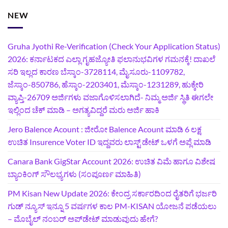
NEW
Gruha Jyothi Re-Verification (Check Your Application Status)
2026: ಕರ್ನಾಟಕದ ಎಲ್ಲಾ ಗೃಹಜ್ಯೋತಿ ಫಲಾನುಭವಿಗಳ ಗಮನಕ್ಕೆ! ದಾಖಲೆ
ಸರಿ ಇಲ್ಲದ ಕಾರಣ ಬೆಸ್ಕಾಂ-3728114, ಮೈಸೂರು-1109782,
ಜೆಸ್ಕಾಂ-850786, ಹೆಸ್ಕಾಂ-2203401, ಮೆಸ್ಕಾಂ-1231289, ಹುಕ್ಕೇರಿ
ವ್ಯಾಪ್ತಿ-26709 ಅರ್ಜಿಗಳು ವಜಾಗೊಳಿಸಲಾಗಿದೆ- ನಿಮ್ಮ ಅರ್ಜಿ ಸ್ಥಿತಿ ಈಗಲೇ
ಇಲ್ಲಿಂದ ಚೆಕ್ ಮಾಡಿ – ಅಗತ್ಯವಿದ್ದರೆ ಮರು ಅರ್ಜಿ ಹಾಕಿ
Jero Balence Acount : ಜೀರೋ Balence Acount ಮಾಡಿ 6 ಲಕ್ಷ
ಉಚಿತ Insurence Voter ID ಇದ್ದವರು ಲಾಸ್ಟ್‌ ಡೇಟ್‌ ಒಳಗೆ ಅಪ್ಲೆ ಮಾಡಿ
Canara Bank GigStar Account 2026: ಉಚಿತ ವಿಮೆ ಹಾಗೂ ವಿಶೇಷ
ಬ್ಯಾಂಕಿಂಗ್ ಸೌಲಭ್ಯಗಳು (ಸಂಪೂರ್ಣ ಮಾಹಿತಿ)
PM Kisan New Update 2026: ಕೇಂದ್ರ ಸರ್ಕಾರದಿಂದ ರೈತರಿಗೆ ಭರ್ಜರಿ
ಗುಡ್‌ ನ್ಯೂಸ್ ಇನ್ನೂ 5 ವರ್ಷಗಳ ಕಾಲ PM-KISAN ಯೋಜನೆ ಪಡೆಯಲು
– ಮೊಬೈಲ್ ನಂಬರ್ ಅಪ್‌ಡೇಟ್ ಮಾಡುವುದು ಹೇಗೆ?