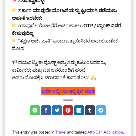
ನೆನಪಿಟ್ಟುಕೊಳ್ಳಿ:
ಸರ್ಕಾರ
ಯಾವುದೇ ಯೋಜನೆಯನ್ನು ಫ್ರೀಯಾಗಿ ಪಡೆಯಲು
ಅರ್ಹತೆ ಇರಬೇಕು
ಯಾವುದೇ ಯೋಜನೆಗೆ ಅರ್ಜಿ ಹಾಕಲು
OTP / ಬ್ಯಾಂಕ್ ವಿವರ
ಕೇಳುವುದಿಲ್ಲ
“ತಕ್ಷಣ ಅರ್ಜಿ ಹಾಕಿ” ಎಂದು ಒತ್ತಾಯಿಸಿದರೆ ಅದು ಬಹುತೇಕ
ಮೋಸ
ದಯವಿಟ್ಟು ಈ ಪೋಸ್ಟ್ ಅನ್ನು ನಿಮ್ಮ ಕುಟುಂಬದವರು,
ಕಾರ್ಮಿಕರು ಮತ್ತು ಬಡ ಜನರೊಂದಿಗೆ ಹಂಚಿ
ಅವರು ಮೋಸಕ್ಕೆ ಒಳಗಾಗದಂತೆ ಕಾಪಾಡೋಣ
ಅರ್ಜಿ ಸಲ್ಲಿಸಲು ಇಲ್ಲಿ ಕ್ಲಿಕ್‌ ಮಾಡಿ
This entry was posted in
Travel
and tagged
Alto Car
,
Application
,