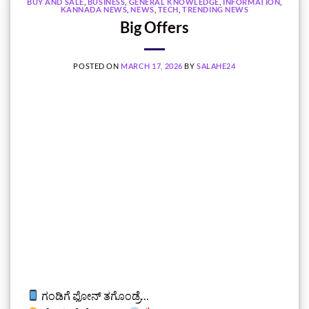
BUY AND SALE
,
BUSINESS
,
GENERAL KNOWLEDGE
,
INFORMATION
,
KANNADA NEWS
,
NEWS
,
TECH
,
TRENDING NEWS
Big Offers
POSTED ON
MARCH 17, 2026
BY
SALAHE24
ಗಂಡಿಗೆ ಫೋನ್ ತಗೊಂಡ್ರೆ…