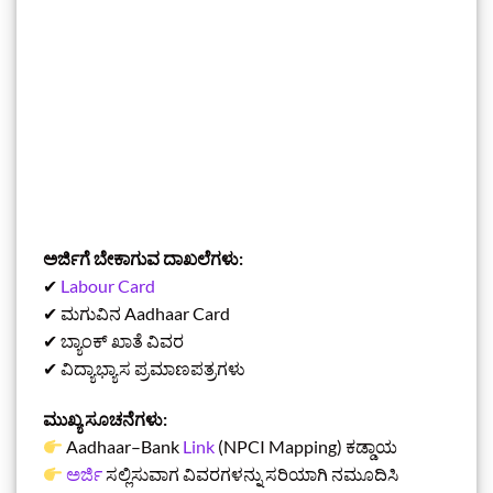
ಅರ್ಜಿಗೆ ಬೇಕಾಗುವ ದಾಖಲೆಗಳು:
✔
Labour Card
✔ ಮಗುವಿನ Aadhaar Card
✔ ಬ್ಯಾಂಕ್ ಖಾತೆ ವಿವರ
✔ ವಿದ್ಯಾಭ್ಯಾಸ ಪ್ರಮಾಣಪತ್ರಗಳು
ಮುಖ್ಯ ಸೂಚನೆಗಳು:
Aadhaar–Bank
Link
(NPCI Mapping) ಕಡ್ಡಾಯ
ಅರ್ಜಿ
ಸಲ್ಲಿಸುವಾಗ ವಿವರಗಳನ್ನು ಸರಿಯಾಗಿ ನಮೂದಿಸಿ