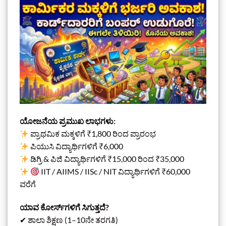
ಯೋಜನೆಯ ಪ್ರಮುಖ ಲಾಭಗಳು:
ಪ್ರಾಥಮಿಕ ಮಕ್ಕಳಿಗೆ ₹1,800 ರಿಂದ ಪ್ರಾರಂಭ
ಪಿಯುಸಿ ವಿದ್ಯಾರ್ಥಿಗಳಿಗೆ ₹6,000
ಡಿಗ್ರಿ & ಪಿಜಿ ವಿದ್ಯಾರ್ಥಿಗಳಿಗೆ ₹15,000 ರಿಂದ ₹35,000
IIT / AIIMS / IISc / NIT ವಿದ್ಯಾರ್ಥಿಗಳಿಗೆ ₹60,000
ವರೆಗೆ
ಯಾವ ಕೋರ್ಸ್‌ಗಳಿಗೆ ಸಿಗುತ್ತದೆ?
✔ ಶಾಲಾ ಶಿಕ್ಷಣ (1–10ನೇ ತರಗತಿ)