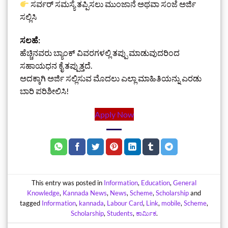
ಸರ್ವರ್ ಸಮಸ್ಯೆ ತಪ್ಪಿಸಲು ಮುಂಜಾನೆ ಅಥವಾ ಸಂಜೆ ಅರ್ಜಿ
ಸಲ್ಲಿಸಿ
ಸಲಹೆ:
ಹೆಚ್ಚಿನವರು ಬ್ಯಾಂಕ್ ವಿವರಗಳಲ್ಲಿ ತಪ್ಪು ಮಾಡುವುದರಿಂದ
ಸಹಾಯಧನ ಕೈ ತಪ್ಪುತ್ತದೆ.
ಅದಕ್ಕಾಗಿ ಅರ್ಜಿ ಸಲ್ಲಿಸುವ ಮೊದಲು ಎಲ್ಲಾ ಮಾಹಿತಿಯನ್ನು ಎರಡು
ಬಾರಿ ಪರಿಶೀಲಿಸಿ!
Apply Now
This entry was posted in
Information
,
Education
,
General
Knowledge
,
Kannada News
,
News
,
Scheme
,
Scholarship
and
tagged
Information
,
kannada
,
Labour Card
,
Link
,
mobile
,
Scheme
,
Scholarship
,
Students
,
ಕಾರ್ಮಿಕ
.