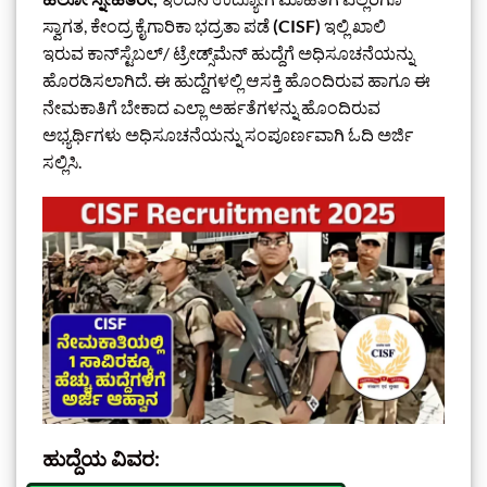
ಸ್ವಾಗತ, ಕೇಂದ್ರ ಕೈಗಾರಿಕಾ ಭದ್ರತಾ ಪಡೆ
(CISF)
ಇಲ್ಲಿ ಖಾಲಿ
ಇರುವ ಕಾನ್‌ಸ್ಟೆಬಲ್/ ಟ್ರೇಡ್ಸ್‌ಮೆನ್ ಹುದ್ದೆಗೆ ಅಧಿಸೂಚನೆಯನ್ನು
ಹೊರಡಿಸಲಾಗಿದೆ. ಈ ಹುದ್ದೆಗಳಲ್ಲಿ ಆಸಕ್ತಿ ಹೊಂದಿರುವ ಹಾಗೂ ಈ
ನೇಮಕಾತಿಗೆ ಬೇಕಾದ ಎಲ್ಲಾ ಅರ್ಹತೆಗಳನ್ನು ಹೊಂದಿರುವ
ಅಭ್ಯರ್ಥಿಗಳು ಅಧಿಸೂಚನೆಯನ್ನು ಸಂಪೂರ್ಣವಾಗಿ ಓದಿ ಅರ್ಜಿ
ಸಲ್ಲಿಸಿ.
ಹುದ್ದೆಯ ವಿವರ: