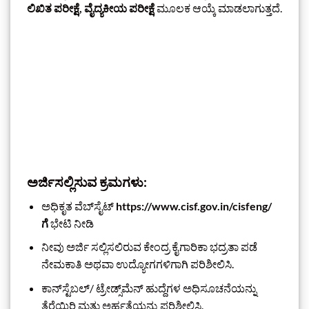
ಲಿಖಿತ ಪರೀಕ್ಷೆ, ವೈದ್ಯಕೀಯ ಪರೀಕ್ಷೆ
ಮೂಲಕ ಆಯ್ಕೆ ಮಾಡಲಾಗುತ್ತದೆ.
ಅರ್ಜಿಸಲ್ಲಿಸುವ ಕ್ರಮಗಳು:
ಅಧಿಕೃತ ವೆಬ್‌ಸೈಟ್
https://www.cisf.gov.in/cisfeng/
ಗೆ
ಭೇಟಿ ನೀಡಿ
ನೀವು ಅರ್ಜಿ ಸಲ್ಲಿಸಲಿರುವ ಕೇಂದ್ರ ಕೈಗಾರಿಕಾ ಭದ್ರತಾ ಪಡೆ
ನೇಮಕಾತಿ ಅಥವಾ ಉದ್ಯೋಗಗಳಿಗಾಗಿ ಪರಿಶೀಲಿಸಿ.
ಕಾನ್‌ಸ್ಟೆಬಲ್/ ಟ್ರೇಡ್ಸ್‌ಮೆನ್ ಹುದ್ದೆಗಳ ಅಧಿಸೂಚನೆಯನ್ನು
ತೆರೆಯಿರಿ ಮತ್ತು ಅರ್ಹತೆಯನ್ನು ಪರಿಶೀಲಿಸಿ.