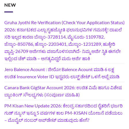
NEW
Gruha Jyothi Re-Verification (Check Your Application Status)
2026: ಕರ್ನಾಟಕದ ಎಲ್ಲಾ ಗೃಹಜ್ಯೋತಿ ಫಲಾನುಭವಿಗಳ ಗಮನಕ್ಕೆ! ದಾಖಲೆ
ಸರಿ ಇಲ್ಲದ ಕಾರಣ ಬೆಸ್ಕಾಂ-3728114, ಮೈಸೂರು-1109782,
ಜೆಸ್ಕಾಂ-850786, ಹೆಸ್ಕಾಂ-2203401, ಮೆಸ್ಕಾಂ-1231289, ಹುಕ್ಕೇರಿ
ವ್ಯಾಪ್ತಿ-26709 ಅರ್ಜಿಗಳು ವಜಾಗೊಳಿಸಲಾಗಿದೆ- ನಿಮ್ಮ ಅರ್ಜಿ ಸ್ಥಿತಿ ಈಗಲೇ
ಇಲ್ಲಿಂದ ಚೆಕ್ ಮಾಡಿ – ಅಗತ್ಯವಿದ್ದರೆ ಮರು ಅರ್ಜಿ ಹಾಕಿ
Jero Balence Acount : ಜೀರೋ Balence Acount ಮಾಡಿ 6 ಲಕ್ಷ
ಉಚಿತ Insurence Voter ID ಇದ್ದವರು ಲಾಸ್ಟ್‌ ಡೇಟ್‌ ಒಳಗೆ ಅಪ್ಲೆ ಮಾಡಿ
Canara Bank GigStar Account 2026: ಉಚಿತ ವಿಮೆ ಹಾಗೂ ವಿಶೇಷ
ಬ್ಯಾಂಕಿಂಗ್ ಸೌಲಭ್ಯಗಳು (ಸಂಪೂರ್ಣ ಮಾಹಿತಿ)
PM Kisan New Update 2026: ಕೇಂದ್ರ ಸರ್ಕಾರದಿಂದ ರೈತರಿಗೆ ಭರ್ಜರಿ
ಗುಡ್‌ ನ್ಯೂಸ್ ಇನ್ನೂ 5 ವರ್ಷಗಳ ಕಾಲ PM-KISAN ಯೋಜನೆ ಪಡೆಯಲು
– ಮೊಬೈಲ್ ನಂಬರ್ ಅಪ್‌ಡೇಟ್ ಮಾಡುವುದು ಹೇಗೆ?