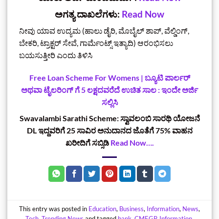
ಅಗತ್ಯ ದಾಖಲೆಗಳು:
Read Now
ನೀವು ಯಾವ ಉದ್ಯಮ (ಹಾಲು ಡೈರಿ, ಮೊಬೈಲ್ ಶಾಪ್, ವೆಲ್ಡಿಂಗ್,
ಬೇಕರಿ, ಟ್ರಾಕ್ಟರ್ ಸೇವೆ, ಗಾರ್ಮೆಂಟ್ಸ್ ಇತ್ಯಾದಿ) ಆರಂಭಿಸಲು
ಬಯಸುತ್ತೀರಿ ಎಂದು ತಿಳಿಸಿ
Free Loan Scheme For Womens | ಬ್ಯೂಟಿ ಪಾರ್ಲರ್
ಅಥವಾ ಟೈಲರಿಂಗ್ ಗೆ 5 ಲಕ್ಷದವರೆದೆ ಉಚಿತ ಸಾಲ : ಇಂದೇ ಅರ್ಜಿ
ಸಲ್ಲಿಸಿ
Swavalambi Sarathi Scheme: ಸ್ವಾವಲಂಬಿ ಸಾರಥಿ ಯೋಜನೆ
DL ಇದ್ದವರಿಗೆ 25 ಸಾವಿರ ಅನುದಾನದ ಜೊತೆಗೆ 75% ವಾಹನ
ಖರೀದಿಗೆ ಸಬ್ಸಿಡಿ
Read Now….
This entry was posted in
Education
,
Business
,
Information
,
News
,
Tech
,
Trending News
and tagged
bank
,
CMEGP
,
Information
,