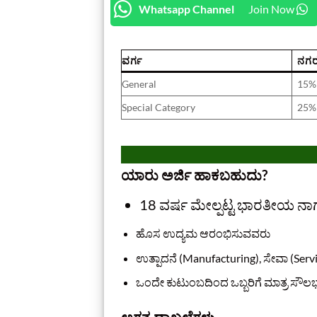
Whatsapp Channel
Join Now
ವರ್ಗ
ನಗರ
General
15%
Special Category
25%
ಯಾರು ಅರ್ಜಿ ಹಾಕಬಹುದು?
18 ವರ್ಷ ಮೇಲ್ಪಟ್ಟ ಭಾರತೀಯ ನಾ
ಹೊಸ ಉದ್ಯಮ ಆರಂಭಿಸುವವರು
ಉತ್ಪಾದನೆ (Manufacturing), ಸೇವಾ (Serv
ಒಂದೇ ಕುಟುಂಬದಿಂದ ಒಬ್ಬರಿಗೆ ಮಾತ್ರ ಸೌಲಭ್ಯ