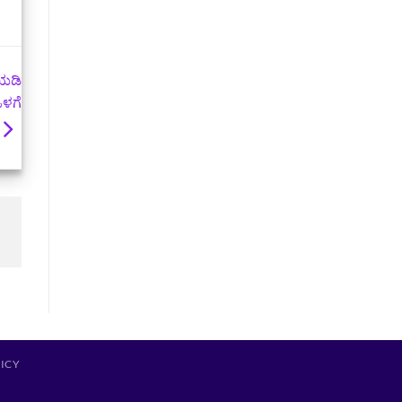
ಯಡಿ
 ಒಳಗೆ
LICY