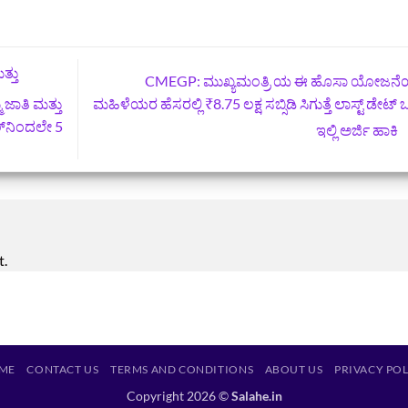
ತ್ತು
CMEGP: ಮುಖ್ಯಮಂತ್ರಿ ಯ ಈ ಹೊಸಾ ಯೋಜನೆ
ಮಹಿಳೆಯರ ಹೆಸರಲ್ಲಿ ₹8.75 ಲಕ್ಷ ಸಬ್ಸಿಡಿ ಸಿಗುತ್ತೆ ಲಾಸ್ಟ್‌ ಡೇಟ್‌
 ಜಾತಿ ಮತ್ತು
್‌ನಿಂದಲೇ 5
ಇಲ್ಲಿ ಅರ್ಜಿ ಹಾಕಿ
t.
ME
CONTACT US
TERMS AND CONDITIONS
ABOUT US
PRIVACY PO
Copyright 2026 ©
Salahe.in