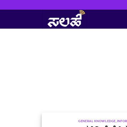
Skip
to
content
GENERAL KNOWLEDGE
,
INFO