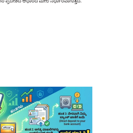
ಗರ ಪ್ರದೇಶದ ಆಧಾರದ ಮೇಲೆ ನಿರ್ಧಾರವಾಗುತ್ತದೆ.