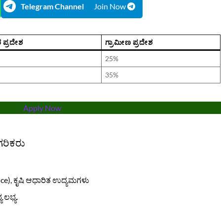
Telegram Channel
Join Now
 ಪ್ರದೇಶ
ಗ್ರಾಮೀಣ ಪ್ರದೇಶ
25%
35%
Apply Now
ಗರಿಕರು
ice), ಕೃಷಿ ಆಧಾರಿತ ಉದ್ಯಮಗಳು
 ಲಭ್ಯ.