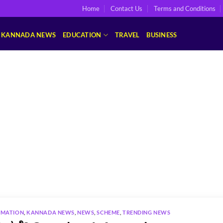
Home
Contact Us
Terms and Conditions
KANNADA NEWS
EDUCATION
TRAVEL
BUSINESS
RMATION
,
KANNADA NEWS
,
NEWS
,
SCHEME
,
TRENDING NEWS