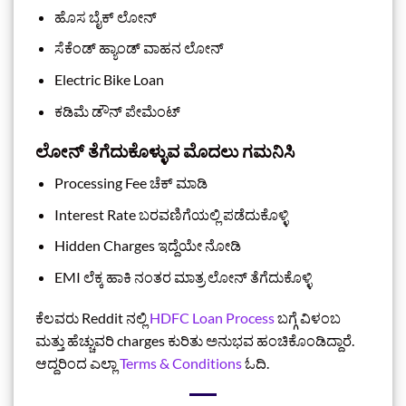
ಹೊಸ ಬೈಕ್ ಲೋನ್
ಸೆಕೆಂಡ್ ಹ್ಯಾಂಡ್ ವಾಹನ ಲೋನ್
Electric Bike Loan
ಕಡಿಮೆ ಡೌನ್ ಪೇಮೆಂಟ್
ಲೋನ್ ತೆಗೆದುಕೊಳ್ಳುವ ಮೊದಲು ಗಮನಿಸಿ
Processing Fee ಚೆಕ್ ಮಾಡಿ
Interest Rate ಬರವಣಿಗೆಯಲ್ಲಿ ಪಡೆದುಕೊಳ್ಳಿ
Hidden Charges ಇದ್ದೆಯೇ ನೋಡಿ
EMI ಲೆಕ್ಕ ಹಾಕಿ ನಂತರ ಮಾತ್ರ ಲೋನ್ ತೆಗೆದುಕೊಳ್ಳಿ
ಕೆಲವರು Reddit ನಲ್ಲಿ
HDFC Loan Process
ಬಗ್ಗೆ ವಿಳಂಬ
ಮತ್ತು ಹೆಚ್ಚುವರಿ charges ಕುರಿತು ಅನುಭವ ಹಂಚಿಕೊಂಡಿದ್ದಾರೆ.
ಆದ್ದರಿಂದ ಎಲ್ಲಾ
Terms & Conditions
ಓದಿ.