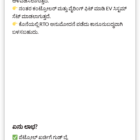
ಅಳವಡಿಸಲಾಗುತ್ತದೆ.
ನಂತರ ಕಂಟ್ರೋಲರ್ ಮತ್ತು ವೈರಿಂಗ್ ಫಿಟ್ ಮಾಡಿ EV ಸಿಸ್ಟಮ್
ಸೆಟ್ ಮಾಡಲಾಗುತ್ತದೆ.
ಕೊನೆಯಲ್ಲಿ RTO ಅನುಮೋದನೆ ಪಡೆದು ಕಾನೂನುಬದ್ಧವಾಗಿ
ಬಳಸಬಹುದು.
ಏನು ಲಾಭ?
ಪೆಟ್ರೋಲ್ ಖರ್ಚಿಗೆ ಗುಡ್ ಬೈ