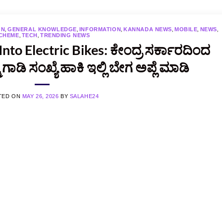
,
,
,
,
,
,
ON
GENERAL KNOWLEDGE
INFORMATION
KANNADA NEWS
MOBILE
NEWS
,
,
CHEME
TECH
TRENDING NEWS
nto Electric Bikes: ಕೇಂದ್ರ ಸರ್ಕಾರದಿಂದ
ಡಿ ಸಂಖ್ಯೆ ಹಾಕಿ ಇಲ್ಲಿ ಬೇಗ ಅಪ್ಲೆ ಮಾಡಿ
TED ON
MAY 26, 2026
BY
SALAHE24