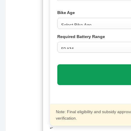
Bike Age
Required Battery Range
Note: Final eligibility and subsidy app
verification.
“`