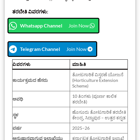
ತರಬೇತಿ ವಿವರಗಳು:
Whatsapp Channel
Join Now
Telegram Channel
Join Now
ವಿವರಗಳು
ಮಾಹಿತಿ
ತೋಟಗಾರಿಕೆ ವಿಸ್ತರಣೆ ಯೋಜನೆ
ಕಾರ್ಯಕ್ರಮದ ಹೆಸರು
(Horticulture Extension
Scheme)
10 ತಿಂಗಳು (ಪೂರ್ಣ ಕಾಲಿಕ
ಅವಧಿ
ತರಬೇತಿ)
ಹೊಸೂರು ತೋಟಗಾರಿಕೆ ತರಬೇತಿ
ಸ್ಥಳ
ಕೇಂದ್ರ, ಸಿದ್ದಾಪುರ – ಉತ್ತರ ಕನ್ನಡ
ವರ್ಷ
2025–26
ಅನುಷ್ಠಾನವಾಗುವ ಇಲಾಖೆಯು
ಕರ್ನಾಟಕ ತೋಟಗಾರಿಕೆ ಇಲಾಖೆ