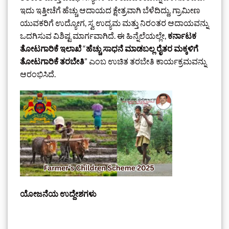
ಇದು ಇತ್ತೀಚೆಗೆ ಹೆಚ್ಚು ಆದಾಯದ ಕ್ಷೇತ್ರವಾಗಿ ಬೆಳೆದಿದ್ದು, ಗ್ರಾಮೀಣ
ಯುವಕರಿಗೆ ಉದ್ಯೋಗ, ಸ್ವ ಉದ್ಯಮ ಮತ್ತು ನಿರಂತರ ಆದಾಯವನ್ನು
ಒದಗಿಸುವ ವಿಶಿಷ್ಟ ಮಾರ್ಗವಾಗಿದೆ. ಈ ಹಿನ್ನೆಲೆಯಲ್ಲೇ,
ಕರ್ನಾಟಕ
ತೋಟಗಾರಿಕೆ ಇಲಾಖೆ
“
ಹೆಚ್ಚು ಸಾಧನೆ ಮಾಡಬಲ್ಲ ರೈತರ ಮಕ್ಕಳಿಗೆ
ತೋಟಗಾರಿಕೆ ತರಬೇತಿ
” ಎಂಬ ಉಚಿತ ತರಬೇತಿ ಕಾರ್ಯಕ್ರಮವನ್ನು
ಆರಂಭಿಸಿದೆ.
ಯೋಜನೆಯ ಉದ್ದೇಶಗಳು