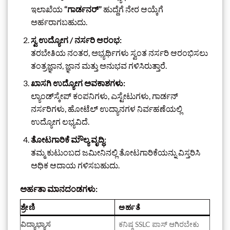
ಇಲಾಖೆಯ
“ಗಾರ್ಡನರ್”
ಹುದ್ದೆಗೆ ನೇರ ಆಯ್ಕೆಗೆ
ಅರ್ಹರಾಗಬಹುದು.
ಸ್ವ ಉದ್ಯೋಗ / ನರ್ಸರಿ ಆರಂಭ:
ತರಬೇತಿಯ ನಂತರ, ಅಭ್ಯರ್ಥಿಗಳು ಸ್ವಂತ ನರ್ಸರಿ ಆರಂಭಿಸಲು
ತಂತ್ರಜ್ಞಾನ, ಜ್ಞಾನ ಮತ್ತು ಅನುಭವ ಗಳಿಸಿರುತ್ತಾರೆ.
ಖಾಸಗಿ ಉದ್ಯೋಗ ಅವಕಾಶಗಳು:
ಲ್ಯಾಂಡ್‌ಸ್ಕೇಪ್ ಕಂಪನಿಗಳು, ಎಸ್ಟೇಟುಗಳು, ಗಾರ್ಡನ್
ನರ್ಸರಿಗಳು, ಹೋಟೆಲ್ ಉದ್ಯಾನಗಳ ನಿರ್ವಹಣೆಯಲ್ಲಿ
ಉದ್ಯೋಗ ಲಭ್ಯವಿದೆ.
ತೋಟಗಾರಿಕೆ ಮೌಲ್ಯ ವೃದ್ಧಿ:
ತಮ್ಮ ಕುಟುಂಬದ ಜಮೀನಿನಲ್ಲಿ ತೋಟಗಾರಿಕೆಯನ್ನು ವಿಸ್ತರಿಸಿ
ಅಧಿಕ ಆದಾಯ ಗಳಿಸಬಹುದು.
ಅರ್ಹತಾ ಮಾನದಂಡಗಳು:
ಶ್ರೇಣಿ
ಅರ್ಹತೆ
ವಿದ್ಯಾಭ್ಯಾಸ
ಕನಿಷ್ಠ SSLC ಪಾಸ್ ಆಗಿರಬೇಕು