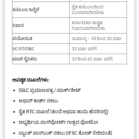
ರೈತ ಕುಟುಂಬದಿಂದ
ಕುಟುಂಬ ಹಿನ್ನೆಲೆ
ಬಂದವರಾಗಿರಬೇಕು
ಕರ್ನಾಟಕದ ಶಾಶ್ವತ
ನಿವಾಸ
ನಿವಾಸಿಯಾಗಿರಬೇಕು
ವಯೋಮಿತಿ
ಸಾಮಾನ್ಯ – 18 ರಿಂದ 30 ವರ್ಷ
SC/ST/OBC
33 ವರ್ಷ ವರೆಗೆ
ಮಾಜಿ ಸೈನಿಕರು
33 ರಿಂದ 65 ವರ್ಷ ವರೆಗೆ
ಅವಶ್ಯಕ ದಾಖಲೆಗಳು:
SSLC ಪ್ರಮಾಣಪತ್ರ / ಮಾರ್ಕ್‌ಶೀಟ್
ಆಧಾರ್ ಕಾರ್ಡ್ ನಕಲು
ರೈತ RTC ದಾಖಲೆ (ತಂದೆ ಅಥವಾ ತಾಯಿ ಹೆಸರಿನಲ್ಲಿ)
ಅಭ್ಯರ್ಥಿಯ ಪಾಸ್‌ಪೋರ್ಟ್ ಗಾತ್ರದ ಫೋಟೋ
ಬ್ಯಾಂಕ್ ಪಾಸ್‌ಬುಕ್ ನಕಲು (IFSC ಕೋಡ್ ಸೇರಿದಂತೆ)