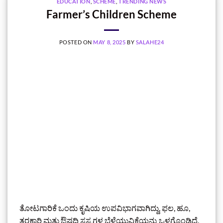
EDUCATION
,
SCHEME
,
TRENDING NEWS
Farmer’s Children Scheme
POSTED ON
MAY 8, 2025
BY
SALAHE24
ತೋಟಗಾರಿಕೆ ಒಂದು ಕೃಷಿಯ ಉಪವಿಭಾಗವಾಗಿದ್ದು, ಫಲ, ಹೂ,
ತರಕಾರಿ ಮತ್ತು ಔಷಧಿ ಸಸ್ಯಗಳ ಬೆಳೆಯುವಿಕೆಯನ್ನು ಒಳಗೊಂಡಿದೆ.