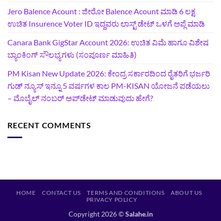
Jero Balence Acount : ಜೀರೋ Balence Acount ಮಾಡಿ 6 ಲಕ್ಷ
ಉಚಿತ Insurence Voter ID ಇದ್ದವರು ಲಾಸ್ಟ್‌ ಡೇಟ್‌ ಒಳಗೆ ಅಪ್ಲೆ ಮಾಡಿ
Canara Bank GigStar Account 2026: ಉಚಿತ ವಿಮೆ ಹಾಗೂ ವಿಶೇಷ
ಬ್ಯಾಂಕಿಂಗ್ ಸೌಲಭ್ಯಗಳು (ಸಂಪೂರ್ಣ ಮಾಹಿತಿ)
PM Kisan New Update 2026: ಕೇಂದ್ರ ಸರ್ಕಾರದಿಂದ ರೈತರಿಗೆ ಭರ್ಜರಿ
ಗುಡ್‌ ನ್ಯೂಸ್ ಇನ್ನೂ 5 ವರ್ಷಗಳ ಕಾಲ PM-KISAN ಯೋಜನೆ ಪಡೆಯಲು
– ಮೊಬೈಲ್ ನಂಬರ್ ಅಪ್‌ಡೇಟ್ ಮಾಡುವುದು ಹೇಗೆ?
RECENT COMMENTS
HOME
CONTACT US
TERMS AND CONDITIONS
ABOUT US
PRIVACY POLICY
Copyright 2026 ©
Salahe.in