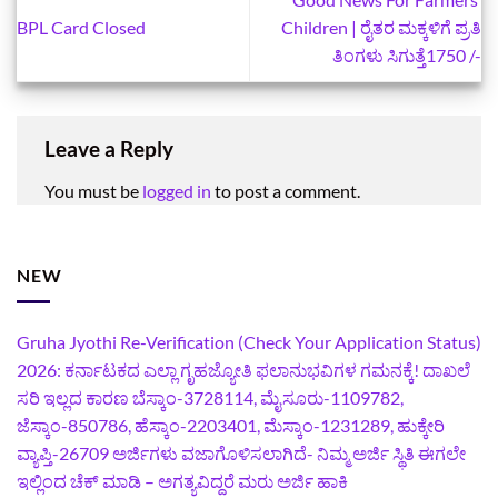
BPL Card Closed
Children | ರೈತರ ಮಕ್ಕಳಿಗೆ ಪ್ರತಿ
ತಿಂಗಳು ಸಿಗುತ್ತೆ1750 /-
Leave a Reply
You must be
logged in
to post a comment.
NEW
Gruha Jyothi Re-Verification (Check Your Application Status)
2026: ಕರ್ನಾಟಕದ ಎಲ್ಲಾ ಗೃಹಜ್ಯೋತಿ ಫಲಾನುಭವಿಗಳ ಗಮನಕ್ಕೆ! ದಾಖಲೆ
ಸರಿ ಇಲ್ಲದ ಕಾರಣ ಬೆಸ್ಕಾಂ-3728114, ಮೈಸೂರು-1109782,
ಜೆಸ್ಕಾಂ-850786, ಹೆಸ್ಕಾಂ-2203401, ಮೆಸ್ಕಾಂ-1231289, ಹುಕ್ಕೇರಿ
ವ್ಯಾಪ್ತಿ-26709 ಅರ್ಜಿಗಳು ವಜಾಗೊಳಿಸಲಾಗಿದೆ- ನಿಮ್ಮ ಅರ್ಜಿ ಸ್ಥಿತಿ ಈಗಲೇ
ಇಲ್ಲಿಂದ ಚೆಕ್ ಮಾಡಿ – ಅಗತ್ಯವಿದ್ದರೆ ಮರು ಅರ್ಜಿ ಹಾಕಿ