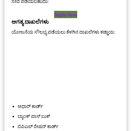
ಸೇವೆ ಪಡೆಯಬಹುದು:
Apply Now
ಅಗತ್ಯ ದಾಖಲೆಗಳು
ಯೋಜನೆಯ ಸೌಲಭ್ಯ ಪಡೆಯಲು ಕೆಳಗಿನ ದಾಖಲೆಗಳು ಕಡ್ಡಾಯ:
ಆಧಾರ್ ಕಾರ್ಡ್
ಬ್ಯಾಂಕ್ ಪಾಸ್ ಬುಕ್
ಬಿಪಿಎಲ್ ರೇಷನ್ ಕಾರ್ಡ್