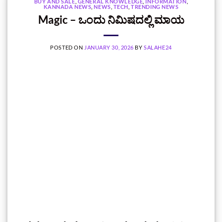
BUY AND SALE
,
GENERAL KNOWLEDGE
,
INFORMATION
,
KANNADA NEWS
,
NEWS
,
TECH
,
TRENDING NEWS
Magic – ಒಂದು ನಿಮಿಷದಲ್ಲಿ ಮಾಯ
POSTED ON
JANUARY 30, 2026
BY
SALAHE24