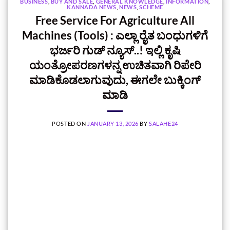
BUSINESS
,
BUY AND SALE
,
GENERAL KNOWLEDGE
,
INFORMATION
,
KANNADA NEWS
,
NEWS
,
SCHEME
Free Service For Agriculture All
Machines (Tools) : ಎಲ್ಲಾ ರೈತ ಬಂಧುಗಳಿಗೆ
ಭರ್ಜರಿ ಗುಡ್ ನ್ಯೂಸ್..! ಇಲ್ಲಿ ಕೃಷಿ
ಯಂತ್ರೋಪರಣಗಳನ್ನ ಉಚಿತವಾಗಿ ರಿಪೇರಿ
ಮಾಡಿಕೊಡಲಾಗುವುದು, ಈಗಲೇ ಬುಕ್ಕಿಂಗ್‌
ಮಾಡಿ
POSTED ON
JANUARY 13, 2026
BY
SALAHE24