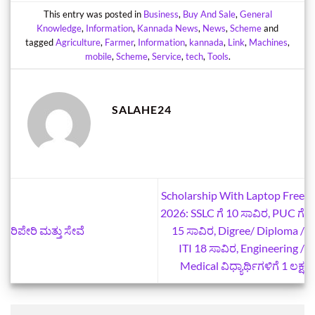
This entry was posted in
Business
,
Buy And Sale
,
General
Knowledge
,
Information
,
Kannada News
,
News
,
Scheme
and
tagged
Agriculture
,
Farmer
,
Information
,
kannada
,
Link
,
Machines
,
mobile
,
Scheme
,
Service
,
tech
,
Tools
.
SALAHE24
‍Scholarship With Laptop Free
2026: SSLC ಗೆ 10 ಸಾವಿರ, PUC ಗೆ
ರಿಪೇರಿ ಮತ್ತು ಸೇವೆ
15 ಸಾವಿರ, Digree/ Diploma /
ITI 18 ಸಾವಿರ, Engineering /
Medical ವಿಧ್ಯಾರ್ಥಿಗಳಿಗೆ 1 ಲಕ್ಷ