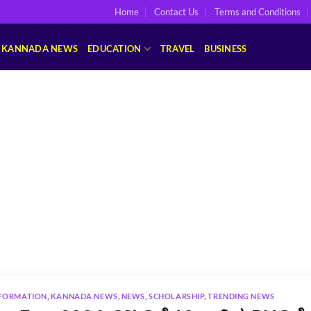
Home
Contact Us
Terms and Conditions
KANNADA NEWS
EDUCATION
TRAVEL
BUSINESS
FORMATION
,
KANNADA NEWS
,
NEWS
,
SCHOLARSHIP
,
TRENDING NEWS