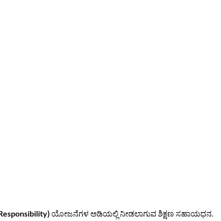
Responsibility)
ಯೋಜನೆಗಳ ಅಡಿಯಲ್ಲಿ ನೀಡಲಾಗುವ ಶಿಕ್ಷಣ ಸಹಾಯಧನ.