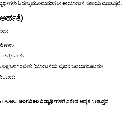
ಿದ್ಯಾರ್ಥಿಗಳು ಓದನ್ನು ಮುಂದುವರಿಸಲು ಈ ಯೋಜನೆ ಸಹಾಯ ಮಾಡುತ್ತದೆ.
ಅರ್ಹತೆ)
ವರು:
ಾರ್ಥಿಗಳು
ಓದುತ್ತಿರಬೇಕು
₹6 ಲಕ್ಷ ಒಳಗಿರಬೇಕು (ಯೋಜನೆಯ ಪ್ರಕಾರ ಬದಲಾಗಬಹುದು)
ೆದಿರಬೇಕು
T/OBC, ಅಂಗವಿಕಲ ವಿದ್ಯಾರ್ಥಿಗಳಿಗೆ
ವಿಶೇಷ ಆದ್ಯತೆ ನೀಡುತ್ತವೆ.