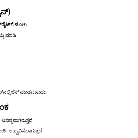
ೈನ್)
‌ಸೈಟ್‌ಗೆ
ಹೋಗಿ
್ಕೆ ಮಾಡಿ
ೈನ್‌ನಲ್ಲಿ ಚೆಕ್ ಮಾಡಬಹುದು.
ಾಂಕ
ವಿಭಿನ್ನವಾಗಿರುತ್ತದೆ
್ಜಿ ಆಹ್ವಾನಿಸಲಾಗುತ್ತದೆ