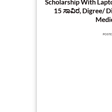
‍Scholarship With Lapt
15 ಸಾವಿರ, Digree/ Di
Medica
POST