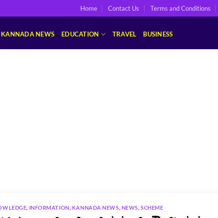
Home
Contact Us
Terms and Conditions
KANNADA NEWS
EDUCATION
TRAVEL
BUSINESS
NOWLEDGE
,
INFORMATION
,
KANNADA NEWS
,
NEWS
,
SCHEME