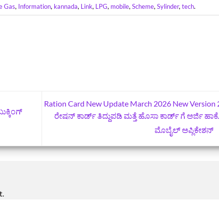
e Gas
,
Information
,
kannada
,
Link
,
LPG
,
mobile
,
Scheme
,
Sylinder
,
tech
.
Ration Card‌ New Update March 2026 New Version 2
ಕ್ಕಿಂಗ್
ರೇಷನ್ ಕಾರ್ಡ್ ತಿದ್ದುಪಡಿ ಮತ್ತೆ ಹೊಸಾ ಕಾರ್ಡ್‌ ಗೆ ಅರ್ಜಿ ಹಾ
ಮೊಬೈಲ್‌ ಅಪ್ಲಿಕೇಶನ್
t.