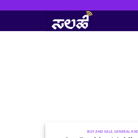
Skip
to
content
BUY AND SALE
,
GENERAL K