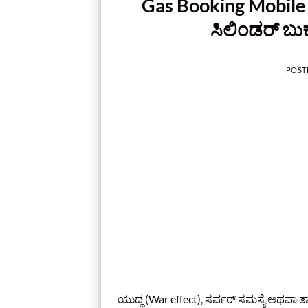
Gas Booking Mobile Li
ಸಿಲಿಂಡರ್ ಬು
POST
ಯುದ್ಧ (War effect), ಸರ್ವರ್ ಸಮಸ್ಯೆ ಅಥವಾ 