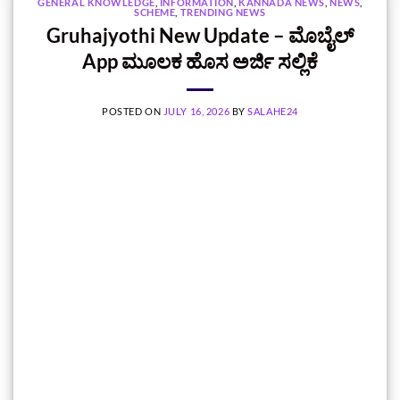
GENERAL KNOWLEDGE
,
INFORMATION
,
KANNADA NEWS
,
NEWS
,
SCHEME
,
TRENDING NEWS
Gruhajyothi New Update – ಮೊಬೈಲ್
App ಮೂಲಕ ಹೊಸ ಅರ್ಜಿ ಸಲ್ಲಿಕೆ
POSTED ON
JULY 16, 2026
BY
SALAHE24