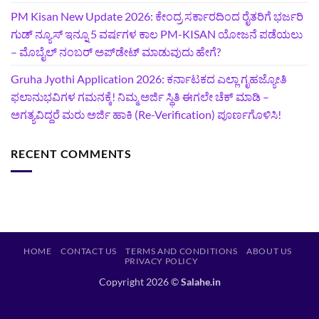
PM Kisan New Update 2026: ಕೇಂದ್ರ ಸರ್ಕಾರದಿಂದ ರೈತರಿಗೆ ಭರ್ಜರಿ
ಗುಡ್‌ ನ್ಯೂಸ್ ಇನ್ನೂ 5 ವರ್ಷಗಳ ಕಾಲ PM-KISAN ಯೋಜನೆ ಪಡೆಯಲು
– ಮೊಬೈಲ್ ನಂಬರ್ ಅಪ್‌ಡೇಟ್ ಮಾಡುವುದು ಹೇಗೆ?
‍Gruha Jyothi Application 2026: ಕರ್ನಾಟಕದ ಎಲ್ಲಾ ಗೃಹಜ್ಯೋತಿ
ಫಲಾನುಭವಿಗಳ ಗಮನಕ್ಕೆ! ನಿಮ್ಮ ಅರ್ಜಿ ಸ್ಥಿತಿ ಈಗಲೇ ಚೆಕ್ ಮಾಡಿ –
ಅಗತ್ಯವಿದ್ದರೆ ಮರು ಅರ್ಜಿ ಹಾಕಿ (Re-Verification) ಪೂರ್ಣಗೊಳಿಸಿ!
RECENT COMMENTS
HOME
CONTACT US
TERMS AND CONDITIONS
ABOUT US
PRIVACY POLICY
Copyright 2026 ©
Salahe.in