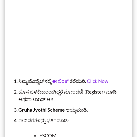
ನಿಮ್ಮ ಮೊಬೈಲ್‌ನಲ್ಲಿ
ಈ ಲಿಂಕ್
ತೆರೆಯಿರಿ.
Click Now
ಹೊಸ ಬಳಕೆದಾರರಾಗಿದ್ದರೆ ನೋಂದಣಿ (Register) ಮಾಡಿ
ಅಥವಾ ಲಾಗಿನ್ ಆಗಿ.
Gruha Jyothi Scheme
ಆಯ್ಕೆಮಾಡಿ.
ಈ ವಿವರಗಳನ್ನು ಭರ್ತಿ ಮಾಡಿ:
ESCOM