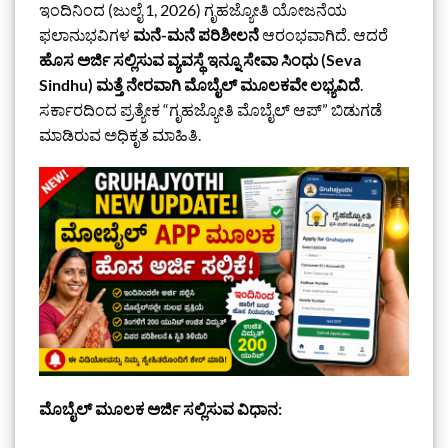
ಇಂದಿನಿಂದ (ಜುಲೈ 1, 2026) ಗೃಹಜ್ಯೋತಿ ಯೋಜನೆಯ
ಫಲಾನುಭವಿಗಳ
ಮನೆ-ಮನೆ ಪರಿಶೀಲನೆ
ಆರಂಭವಾಗಿದೆ. ಆದರೆ
ಹೊಸ ಅರ್ಜಿ ಸಲ್ಲಿಸುವ ವ್ಯವಸ್ಥೆ ಇನ್ನೂ ಸೇವಾ ಸಿಂಧು (Seva
Sindhu) ಮತ್ತೆ ನೇರವಾಗಿ ಮೊಬೈಲ್ ಮೂಲಕವೇ ಲಭ್ಯವಿದೆ
.
ಸರ್ಕಾರದಿಂದ ಪ್ರತ್ಯೇಕ “ಗೃಹಜ್ಯೋತಿ ಮೊಬೈಲ್ ಆಪ್” ಬಿಡುಗಡೆ
ಮಾಡಿರುವ ಅಧಿಕೃತ ಮಾಹಿತಿ.
ಮೊಬೈಲ್ ಮೂಲಕ ಅರ್ಜಿ ಸಲ್ಲಿಸುವ ವಿಧಾನ: