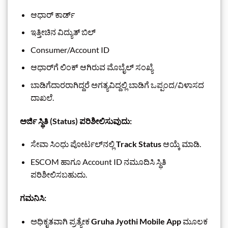
ಆಧಾರ್ ಕಾರ್ಡ್
ಇತ್ತೀಚಿನ ವಿದ್ಯುತ್ ಬಿಲ್
Consumer/Account ID
ಆಧಾರ್‌ಗೆ ಲಿಂಕ್ ಆಗಿರುವ ಮೊಬೈಲ್ ಸಂಖ್ಯೆ
ಬಾಡಿಗೆದಾರರಾಗಿದ್ದರೆ ಅಗತ್ಯವಿದ್ದಲ್ಲಿ ಬಾಡಿಗೆ ಒಪ್ಪಂದ/ವಿಳಾಸದ
ದಾಖಲೆ.
ಅರ್ಜಿ ಸ್ಥಿತಿ (Status) ಪರಿಶೀಲಿಸುವುದು:
ಸೇವಾ ಸಿಂಧು ಪೋರ್ಟಲ್‌ನಲ್ಲಿ
Track Status
ಆಯ್ಕೆ ಮಾಡಿ.
ESCOM ಹಾಗೂ Account ID ನಮೂದಿಸಿ ಸ್ಥಿತಿ
ಪರಿಶೀಲಿಸಬಹುದು.
ಗಮನಿಸಿ:
ಅಧಿಕೃತವಾಗಿ ಪ್ರತ್ಯೇಕ
Gruha Jyothi Mobile App
ಮೂಲಕ