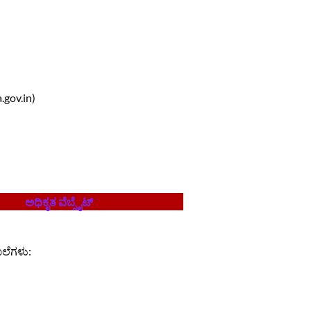
.gov.in)
ಅಧಿಕೃತ ವೆಬ್ಸೈಟ್
ಖಲೆಗಳು: