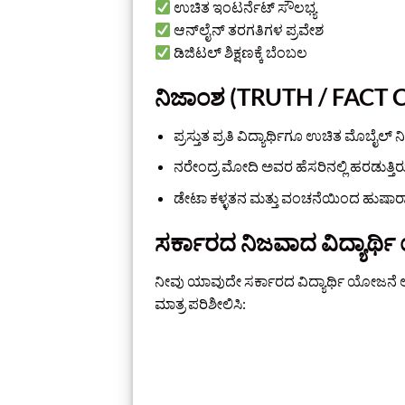
ಉಚಿತ ಇಂಟರ್ನೆಟ್ ಸೌಲಭ್ಯ
ಆನ್‌ಲೈನ್ ತರಗತಿಗಳ ಪ್ರವೇಶ
ಡಿಜಿಟಲ್ ಶಿಕ್ಷಣಕ್ಕೆ ಬೆಂಬಲ
ನಿಜಾಂಶ (TRUTH / FACT
ಪ್ರಸ್ತುತ ಪ್ರತಿ ವಿದ್ಯಾರ್ಥಿಗೂ ಉಚಿತ ಮೊಬೈ
ನರೇಂದ್ರ ಮೋದಿ ಅವರ ಹೆಸರಿನಲ್ಲಿ ಹರಡುತ್ತ
ಡೇಟಾ ಕಳ್ಳತನ ಮತ್ತು ವಂಚನೆಯಿಂದ ಹುಷಾರಾ
ಸರ್ಕಾರದ ನಿಜವಾದ ವಿದ್ಯಾರ್ಥಿ
ನೀವು ಯಾವುದೇ ಸರ್ಕಾರದ ವಿದ್ಯಾರ್ಥಿ ಯೋಜನೆ
ಮಾತ್ರ ಪರಿಶೀಲಿಸಿ: