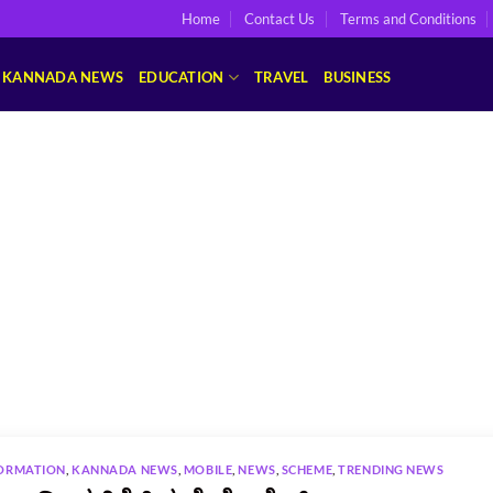
Home
Contact Us
Terms and Conditions
KANNADA NEWS
EDUCATION
TRAVEL
BUSINESS
ORMATION
,
KANNADA NEWS
,
MOBILE
,
NEWS
,
SCHEME
,
TRENDING NEWS