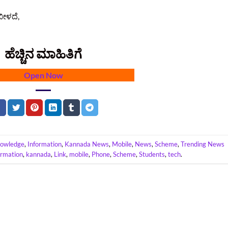
ಬೀಳದೆ,
ಹೆಚ್ಚಿನ ಮಾಹಿತಿಗೆ
Open Now
nowledge
,
Information
,
Kannada News
,
Mobile
,
News
,
Scheme
,
Trending News
ormation
,
kannada
,
Link
,
mobile
,
Phone
,
Scheme
,
Students
,
tech
.