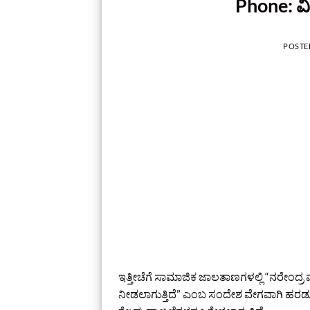
Phone: ವಿದ
POSTE
ಇತ್ತೀಚೆಗೆ ಸಾಮಾಜಿಕ ಜಾಲತಾಣಗಳಲ್ಲಿ “ನರೇಂದ್ರ
ನೀಡಲಾಗುತ್ತಿದೆ” ಎಂಬ ಸಂದೇಶ ವೇಗವಾಗಿ ಹರಡುತ್ತ