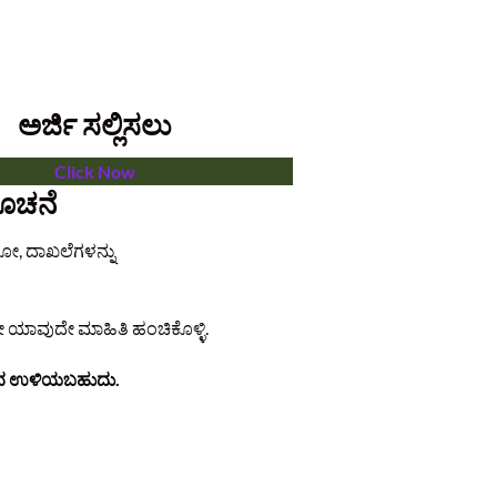
ಅರ್ಜಿ ಸಲ್ಲಿಸಲು
Click Now
ಸೂಚನೆ
ಟೋ, ದಾಖಲೆಗಳನ್ನು
ೇ ಯಾವುದೇ ಮಾಹಿತಿ ಹಂಚಿಕೊಳ್ಳಿ.
ಿಂದ ಉಳಿಯಬಹುದು.