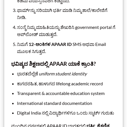
ಕಡಿಮೆ ವಯಸ್ಸಿನವರಿಗೆ ಕಡ್ಡಾಯ).
ಫಾರ್ಮ್‌ನ್ನು ಸರಿಯಾಗಿ ಭರ್ತಿ ಮಾಡಿ ನಿಮ್ಮ ಶಾಲೆ/ಕಾಲೇಜಿಗೆ
ನೀಡಿ.
ಸಂಸ್ಥೆ ನಿಮ್ಮ ಮಾಹಿತಿಯನ್ನು ಶೇಖರಿಸಿ government portal ಗೆ
ಅಪ್‌ಲೋಡ್ ಮಾಡುತ್ತದೆ.
ನಿಮಗೆ
12-ಅಂಕಿಗಳ APAAR ID
SMS ಅಥವಾ Email
ಮೂಲಕ ಸಿಗುತ್ತದೆ.
ಭವಿಷ್ಯದ ಶಿಕ್ಷಣದಲ್ಲಿ APAAR ಯಾಕೆ ಕ್ರಾಂತಿ?
ಭಾರತದೆಲ್ಲೆಡೆ
uniform student identity
ಕಾಗದರಹಿತ, ಹಾಳಾಗದ lifelong academic record
Transparent & accountable education system
International standard documentation
Digital India ನಲ್ಲಿ ವಿದ್ಯಾರ್ಥಿಗಳಿಗೂ ಒಂದು ಸ್ಮಾರ್ಟ್ ಗುರುತು
ಮುಂದಿನ ವರ್ಷಗಳಲ್ಲಿ APAAR ID ಭಾರತದಲ್ಲಿ
ಭರ್ತಿ, ಶೈಕ್ಷಣಿಕ