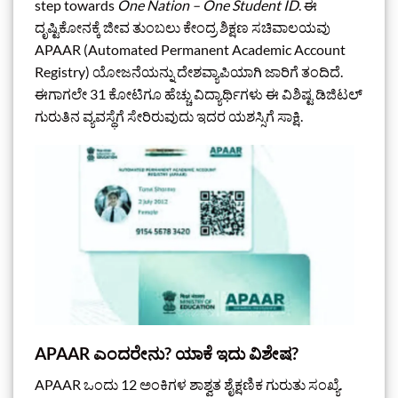
step towards
One Nation – One Student ID
. ಈ
ದೃಷ್ಟಿಕೋನಕ್ಕೆ ಜೀವ ತುಂಬಲು ಕೇಂದ್ರ ಶಿಕ್ಷಣ ಸಚಿವಾಲಯವು
APAAR (Automated Permanent Academic Account
Registry) ಯೋಜನೆಯನ್ನು ದೇಶವ್ಯಾಪಿಯಾಗಿ ಜಾರಿಗೆ ತಂದಿದೆ.
ಈಗಾಗಲೇ 31 ಕೋಟಿಗೂ ಹೆಚ್ಚು ವಿದ್ಯಾರ್ಥಿಗಳು ಈ ವಿಶಿಷ್ಟ ಡಿಜಿಟಲ್
ಗುರುತಿನ ವ್ಯವಸ್ಥೆಗೆ ಸೇರಿರುವುದು ಇದರ ಯಶಸ್ಸಿಗೆ ಸಾಕ್ಷಿ.
APAAR ಎಂದರೇನು? ಯಾಕೆ ಇದು ವಿಶೇಷ?
APAAR ಒಂದು 12 ಅಂಕಿಗಳ ಶಾಶ್ವತ ಶೈಕ್ಷಣಿಕ ಗುರುತು ಸಂಖ್ಯೆ.