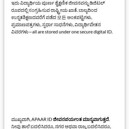
ಇದು ವಿದ್ಯಾರ್ಥಿಯ ಪೂರ್ಣ ಶೈಕ್ಷಣಿಕ ಜೀವನವನ್ನು ಡಿಜಿಟಲ್
ರೂಪದಲ್ಲಿ ಸಂಗ್ರಹಿಸುವ ರಾಷ್ಟ್ರೀಯ ಖಾತೆ. ಬಾಲ್ಯದಿಂದ
ಉನ್ನತಶಿಕ್ಷಣದವರೆಗೆ ಪಡೆದ 모든 ಅಂಕಪಟ್ಟಿಗಳು,
ಪ್ರಮಾಣಪತ್ರಗಳು, ಸ್ಪರ್ಧಾ ಸಾಧನೆಗಳು, ವಿದ್ಯಾರ್ಥಿವೇತನ
ವಿವರಗಳು—all are stored under one secure digital ID.
ಮುಖ್ಯವಾಗಿ, APAAR ID
ಜೀವನಪರ್ಯಂತ ಮಾನ್ಯವಾಗುತ್ತದೆ
.
ನೀವು ಶಾಲೆ ಬದಲಿಸಿದರೂ, ನಗರ ಅಥವಾ ರಾಜ್ಯ ಬದಲಿಸಿದರೂ,