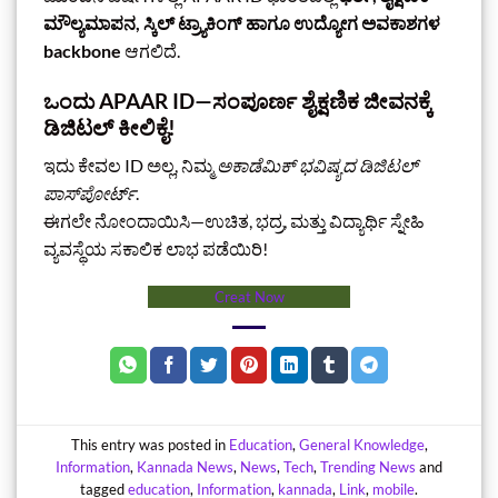
ಮೌಲ್ಯಮಾಪನ, ಸ್ಕಿಲ್ ಟ್ರ್ಯಾಕಿಂಗ್ ಹಾಗೂ ಉದ್ಯೋಗ ಅವಕಾಶಗಳ
backbone
ಆಗಲಿದೆ.
ಒಂದು APAAR ID—ಸಂಪೂರ್ಣ ಶೈಕ್ಷಣಿಕ ಜೀವನಕ್ಕೆ
ಡಿಜಿಟಲ್ ಕೀಲಿಕೈ!
ಇದು ಕೇವಲ ID ಅಲ್ಲ, ನಿಮ್ಮ
ಅಕಾಡೆಮಿಕ್ ಭವಿಷ್ಯದ ಡಿಜಿಟಲ್
ಪಾಸ್‌ಪೋರ್ಟ್
.
ಈಗಲೇ ನೋಂದಾಯಿಸಿ—ಉಚಿತ, ಭದ್ರ, ಮತ್ತು ವಿದ್ಯಾರ್ಥಿ ಸ್ನೇಹಿ
ವ್ಯವಸ್ಥೆಯ ಸಕಾಲಿಕ ಲಾಭ ಪಡೆಯಿರಿ!
Creat Now
This entry was posted in
Education
,
General Knowledge
,
Information
,
Kannada News
,
News
,
Tech
,
Trending News
and
tagged
education
,
Information
,
kannada
,
Link
,
mobile
.