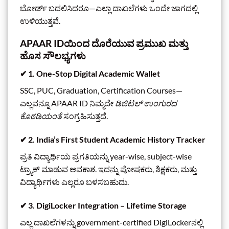
ಬೋರ್ಡ್ ಬದಲಿಸಿದರೂ—ಎಲ್ಲಾ ದಾಖಲೆಗಳು ಒಂದೇ ಜಾಗದಲ್ಲಿ
ಉಳಿಯುತ್ತವೆ.
APAAR IDಯಿಂದ ದೊರೆಯುವ ಪ್ರಮುಖ ಮತ್ತು
ಹೊಸ ಸೌಲಭ್ಯಗಳು
✔
1. One-Stop Digital Academic Wallet
SSC, PUC, Graduation, Certification Courses—
ಎಲ್ಲವನ್ನೂ APAAR ID ನಿಮ್ಮದೇ
ಡಿಜಿಟಲ್ ಉಂಗುರದ
ಕೊಠಡಿಯಂತೆ
ಸಂಗ್ರಹಿಸುತ್ತದೆ.
✔
2. India’s First Student Academic History Tracker
ಪ್ರತಿ ವಿದ್ಯಾರ್ಥಿಯ ಪ್ರಗತಿಯನ್ನು year-wise, subject-wise
ಟ್ರ್ಯಾಕ್ ಮಾಡುವ ಅವಕಾಶ. ಇದನ್ನು ಪೋಷಕರು, ಶಿಕ್ಷಕರು, ಮತ್ತು
ವಿದ್ಯಾರ್ಥಿಗಳು ಎಲ್ಲರೂ ಬಳಸಬಹುದು.
✔
3. DigiLocker Integration – Lifetime Storage
ಎಲ್ಲ ದಾಖಲೆಗಳನ್ನು government-certified DigiLocker‌ನಲ್ಲಿ