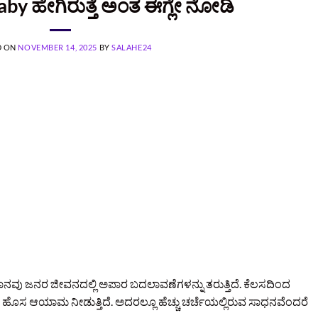
aby ಹೇಗಿರುತ್ತೆ ಅಂತ ಈಗ್ಲೇ ನೋಡಿ
D ON
NOVEMBER 14, 2025
BY
SALAHE24
ಂತ್ರಜ್ಞಾನವು ಜನರ ಜೀವನದಲ್ಲಿ ಅಪಾರ ಬದಲಾವಣೆಗಳನ್ನು ತರುತ್ತಿದೆ. ಕೆಲಸದಿಂದ
ಸ ಆಯಾಮ ನೀಡುತ್ತಿದೆ. ಅದರಲ್ಲೂ ಹೆಚ್ಚು ಚರ್ಚೆಯಲ್ಲಿರುವ ಸಾಧನವೆಂದರೆ