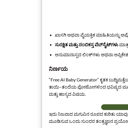
ಖಾಸಗಿ ಅಥವಾ ವೈಯಕ್ತಿಕ ಮಾಹಿತಿಯನ್ನು ಅಪ್
ಸುರಕ್ಷಿತ ಮತ್ತು ನಂಬಿಕಸ್ತ ವೆಬ್‌ಸೈಟ್‌ಗಳು
ಮಾತ್ರ
ಅನುಮಾನಾಸ್ಪದ ಲಿಂಕ್‌ಗಳು ಅಥವಾ ಅಪ್ಲಿಕೇಶನ್‌
ನಿರ್ಣಯ
“Free AI Baby Generator” ಕೃತಕ ಬುದ್ಧಿ
ತಾಯಿ–ತಂದೆಯ ಫೋಟೋಗಳಿಂದ ಭವಿಷ್ಯದ ಮಗುವಿನ ಚಿ
ಮತ್ತು ಹಾಸ್ಯದ ವಿಷಯ.
ಇದು ನಿಜವಾದ ಮಗುವಿನ ರೂಪದ ಕುರಿತು ಯಾವುದೇ
ಮೂಡಿಸುವ ಒಂದು ಸುಂದರ ತಂತ್ರಜ್ಞಾನ ಪ್ರಯೋಗ