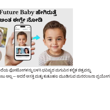
ಯ ಫೋಟೋಗಳನ್ನು ಬಳಸಿ ಭವಿಷ್ಯದ ಮಗುವಿನ ಕಲ್ಪಿತ ಚಿತ್ರವನ್ನು
ಂದಾಜು ಅಲ್ಲ — ಆದರೆ ಆಸಕ್ತಿ ಮತ್ತು ಕುತೂಹಲ ಮೂಡಿಸುವ ಮನರಂಜನಾ ಪ್ರಯೋಗ