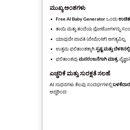
ಮುಖ್ಯ ಅಂಶಗಳು
Free AI Baby Generator
ಒಂದು
ಉಚಿತ 
ತಾಯಿ ಮತ್ತು ತಂದೆಯ ಫೋಟೋಗಳನ್ನು ಸಂ
ಯಾವುದೇ ಪಾವತಿ (ಪೇಮೆಂಟ್) ಅಗತ್ಯವಿಲ್ಲ.
ಉತ್ತಮ ಫಲಿತಾಂಶಕ್ಕಾಗಿ
ಸ್ಪಷ್ಟ ಮತ್ತು ಬೆಳಕ
ಫಲಿತಾಂಶವು
ಮನರಂಜನೆಗಾಗಿ ಮಾತ್ರ
, ವೈಜ್
ಎಚ್ಚರಿಕೆ ಮತ್ತು ಸುರಕ್ಷತೆ ಸಲಹೆ
AI ಸಾಧನಗಳು ಕೆಲವು ಸಂದರ್ಭಗಳಲ್ಲಿ
ಬಳಕೆದಾರರ
ಆದ್ದರಿಂದ: