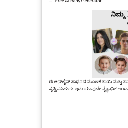
— “Free AI Baby Generator”
ಈ ಆನ್‌ಲೈನ್ ಸಾಧನದ ಮೂಲಕ ತಾಯಿ ಮತ್ತು ತಂದೆ
ಸೃಷ್ಟಿಸಬಹುದು. ಇದು ಯಾವುದೇ ವೈಜ್ಞಾನಿಕ ಅ