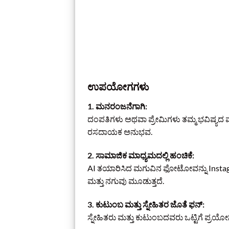
ಉಪಯೋಗಗಳು
1. ಮನರಂಜನೆಗಾಗಿ:
ದಂಪತಿಗಳು ಅಥವಾ ಪ್ರೇಮಿಗಳು ತಮ್ಮ ಭವಿಷ್ಯದ ಮ
ರಸದಾಯಕ ಅನುಭವ.
2. ಸಾಮಾಜಿಕ ಮಾಧ್ಯಮದಲ್ಲಿ ಹಂಚಿಕೆ:
AI ತಯಾರಿಸಿದ ಮಗುವಿನ ಫೋಟೋವನ್ನು Instag
ಮತ್ತು ನಗುವು ಮೂಡುತ್ತದೆ.
3. ಕುಟುಂಬ ಮತ್ತು ಸ್ನೇಹಿತರ ಜೊತೆ ಫನ್:
ಸ್ನೇಹಿತರು ಮತ್ತು ಕುಟುಂಬದವರು ಒಟ್ಟಿಗೆ ಪ್ರಯೋ