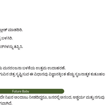
ಲೋಡ್ ಮಾಡದಿರಿ.
 ಬಳಸಿರಿ.
ಗಳನ್ನು ತಪ್ಪಿಸಿ.
ಮತ್ತೆಯ ಮನರಂಜನಾ ಬಳಕೆಯ ಉತ್ತಮ ಉದಾಹರಣೆ.
ತ್ರ ಸೃಷ್ಟಿಸುವ ಈ ವಿಧಾನವು ವಿಜ್ಞಾನಕ್ಕಿಂತ ಹೆಚ್ಚು ಸೃಜನಾತ್ಮಕ ಕುತೂಹಲ
Future Baby
 ನಿಖರ ಅಂದಾಜು ನೀಡದಿದ್ದರೂ, ಜನರಲ್ಲಿ ಆನಂದ, ಆಶ್ಚರ್ಯ ಮತ್ತು ನಗುವು
ವಾಗಿದೆ.