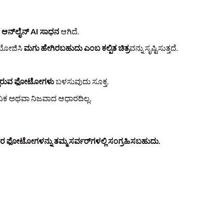
ಆನ್‌ಲೈನ್ AI ಸಾಧನ
ಆಗಿದೆ.
ಯೋಜಿಸಿ
ಮಗು ಹೇಗಿರಬಹುದು ಎಂಬ ಕಲ್ಪಿತ ಚಿತ್ರ
ವನ್ನು ಸೃಷ್ಟಿಸುತ್ತದೆ.
ಿನಲ್ಲಿರುವ ಫೋಟೋಗಳು
ಬಳಸುವುದು ಸೂಕ್ತ.
ಞಾನಿಕ ಅಥವಾ ನಿಜವಾದ ಆಧಾರದಿಲ್ಲ.
 ಫೋಟೋಗಳನ್ನು ತಮ್ಮ ಸರ್ವರ್‌ಗಳಲ್ಲಿ ಸಂಗ್ರಹಿಸಬಹುದು.