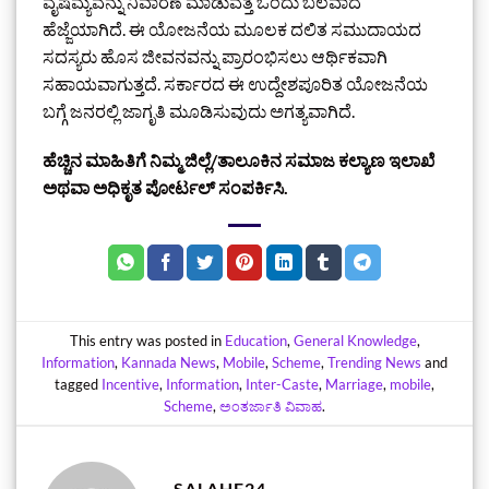
ವೈಷಮ್ಯವನ್ನು ನಿವಾರಣೆ ಮಾಡುವತ್ತ ಒಂದು ಬಲವಾದ
ಹೆಜ್ಜೆಯಾಗಿದೆ. ಈ ಯೋಜನೆಯ ಮೂಲಕ ದಲಿತ ಸಮುದಾಯದ
ಸದಸ್ಯರು ಹೊಸ ಜೀವನವನ್ನು ಪ್ರಾರಂಭಿಸಲು ಆರ್ಥಿಕವಾಗಿ
ಸಹಾಯವಾಗುತ್ತದೆ. ಸರ್ಕಾರದ ಈ ಉದ್ದೇಶಪೂರಿತ ಯೋಜನೆಯ
ಬಗ್ಗೆ ಜನರಲ್ಲಿ ಜಾಗೃತಿ ಮೂಡಿಸುವುದು ಅಗತ್ಯವಾಗಿದೆ.
ಹೆಚ್ಚಿನ ಮಾಹಿತಿಗೆ ನಿಮ್ಮ ಜಿಲ್ಲೆ/ತಾಲೂಕಿನ ಸಮಾಜ ಕಲ್ಯಾಣ ಇಲಾಖೆ
ಅಥವಾ ಅಧಿಕೃತ ಪೋರ್ಟಲ್ ಸಂಪರ್ಕಿಸಿ.
This entry was posted in
Education
,
General Knowledge
,
Information
,
Kannada News
,
Mobile
,
Scheme
,
Trending News
and
tagged
Incentive
,
Information
,
Inter-Caste
,
Marriage
,
mobile
,
Scheme
,
ಅಂತರ್ಜಾತಿ ವಿವಾಹ
.
SALAHE24