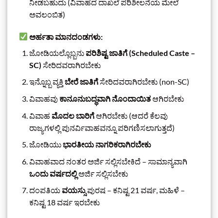
ನೀಡಬಹುದು (ವಿವಾಹದ ದಾಖಲೆ ಪರಿಶೀಲನೆಯ ಮೇಲೆ
ಅವಲಂಬಿತ)
ಅರ್ಹತಾ ಮಾನದಂಡಗಳು:
ಜೋಡಿಯಲ್ಲೊಬ್ಬನು
ಪರಿಶಿಷ್ಟ ಜಾತಿಗೆ (Scheduled Caste –
SC)
ಸೇರಿದವರಾಗಿರಬೇಕು
ಇನ್ನೊಬ್ಬ ವ್ಯಕ್ತಿ
ಬೇರೆ ಜಾತಿಗೆ
ಸೇರಿದವರಾಗಿರಬೇಕು (non-SC)
ವಿವಾಹವು
ಕಾನೂನುಬದ್ಧವಾಗಿ ನೊಂದಾಯಿತ
ಆಗಿರಬೇಕು
ವಿವಾಹ
ಮೊದಲ ಬಾರಿಗೆ
ಆಗಿರಬೇಕು (ಆದರೆ ಕೆಲವು
ರಾಜ್ಯಗಳಲ್ಲಿ ಪುನರ್ವಿವಾಹವನ್ನೂ ಪರಿಗಣಿಸಲಾಗುತ್ತದೆ)
ಜೋಡಿಯು
ಭಾರತೀಯ ನಾಗರಿಕರಾಗಿರಬೇಕು
ವಿವಾಹವಾದ ನಂತರ ಅರ್ಜಿ ಸಲ್ಲಿಸಬೇಕಿದೆ – ಸಾಮಾನ್ಯವಾಗಿ
ಒಂದು ವರ್ಷದಲ್ಲಿ
ಅರ್ಜಿ ಸಲ್ಲಿಸಬೇಕು
ದಂಪತಿಯ
ವಯಸ್ಸು
ಪುರಷ – ಕನಿಷ್ಟ 21 ವರ್ಷ, ಮಹಿಳೆ –
ಕನಿಷ್ಟ 18 ವರ್ಷ ಇರಬೇಕು