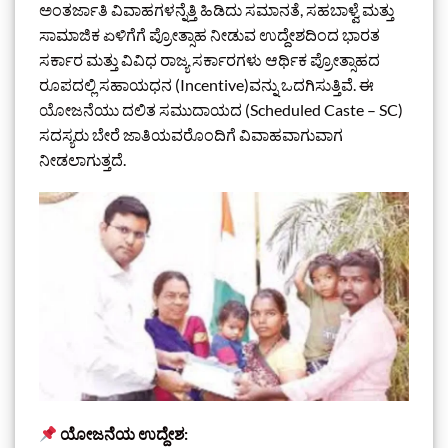
ಅಂತರ್ಜಾತಿ ವಿವಾಹಗಳನ್ನೆತ್ತಿ ಹಿಡಿದು ಸಮಾನತೆ, ಸಹಬಾಳ್ವೆ ಮತ್ತು
ಸಾಮಾಜಿಕ ಏಳಿಗೆಗೆ ಪ್ರೋತ್ಸಾಹ ನೀಡುವ ಉದ್ದೇಶದಿಂದ ಭಾರತ
ಸರ್ಕಾರ ಮತ್ತು ವಿವಿಧ ರಾಜ್ಯ ಸರ್ಕಾರಗಳು ಆರ್ಥಿಕ ಪ್ರೋತ್ಸಾಹದ
ರೂಪದಲ್ಲಿ ಸಹಾಯಧನ (Incentive)ವನ್ನು ಒದಗಿಸುತ್ತಿವೆ. ಈ
ಯೋಜನೆಯು ದಲಿತ ಸಮುದಾಯದ (Scheduled Caste – SC)
ಸದಸ್ಯರು ಬೇರೆ ಜಾತಿಯವರೊಂದಿಗೆ ವಿವಾಹವಾಗುವಾಗ
ನೀಡಲಾಗುತ್ತದೆ.
ಯೋಜನೆಯ ಉದ್ದೇಶ: