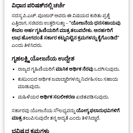
ವಿಧಾನ ಪರಿಷತ್‌ನಲ್ಲಿ ಚರ್ಚೆ
ಸದಸ್ಯ ಪಿ.ಎಚ್. ಪೂಜಾರ್ ಅವರು ಈ ವಿಷಯದ ಕುರಿತು ಪ್ರಶ್ನೆ
ಎತ್ತಿದಾಗ, ಸಚಿವರು ಉತ್ತರಿಸುತ್ತಾ –
“ಯೋಜನೆಯ ಧನಸಹಾಯವು
ಕೇವಲ ಅರ್ಹ ಗೃಹಿಣಿಯರಿಗೆ ಮಾತ್ರ ತಲುಪಬೇಕು. ಅನರ್ಹರಿಗೆ
ಲಾಭ ಹೋಗದಂತೆ ಸರ್ಕಾರ ಕಟ್ಟುನಿಟ್ಟಿನ ಕ್ರಮಗಳನ್ನು ಕೈಗೊಂಡಿದೆ”
ಎಂದು ತಿಳಿಸಿದರು.
ಗೃಹಲಕ್ಷ್ಮಿ ಯೋಜನೆಯ ಉದ್ದೇಶ
ರಾಜ್ಯದ ಗೃಹಿಣಿಯರಿಗೆ
ಮಾಸಿಕ ಆರ್ಥಿಕ ನೆರವು
ಒದಗಿಸುವುದು.
ಕುಟುಂಬದ ಆರ್ಥಿಕ ಜವಾಬ್ದಾರಿಗಳನ್ನು ನಿರ್ವಹಿಸಲು ಸಹಾಯ
ಮಾಡುವುದು.
ಮಹಿಳೆಯರ
ಆರ್ಥಿಕ ಸಬಲೀಕರಣ
ಖಚಿತಪಡಿಸುವುದು.
ಸರ್ಕಾರವು ಯೋಜನೆಯ ಸೌಲಭ್ಯವನ್ನು
ಯೋಗ್ಯ ಫಲಾನುಭವಿಗಳಿಗೆ
ಮಾತ್ರ
ತಲುಪಿಸುವುದೇ ತನ್ನ ಆದ್ಯತೆ ಎಂದು ತಿಳಿಸಿದ್ದಾರೆ.
ಭವಿಷ್ಯದ ಕ್ರಮಗಳು