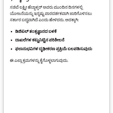
ಸಚಿವೆ ಲಕ್ಷ್ಮೀ ಹೆಬ್ಬಾಳ್ಕರ್ ಅವರು ಮುಂದಿನ ದಿನಗಳಲ್ಲಿ
ಯೋಜನೆಯನ್ನು ಇನ್ನಷ್ಟು ಪಾರದರ್ಶಕವಾಗಿ ಜಾರಿಗೊಳಿಸಲು
ಸರ್ಕಾರ ಬದ್ಧವಾಗಿದೆ ಎಂದು ಹೇಳಿದರು. ಅದಕ್ಕಾಗಿ:
ಡಿಜಿಟಲ್ ತಂತ್ರಜ್ಞಾನದ ಬಳಕೆ
ದಾಖಲೆಗಳ ಕಟ್ಟುನಿಟ್ಟಿನ ಪರಿಶೀಲನೆ
ಫಲಾನುಭವಿಗಳ ದೃಢೀಕರಣ ಪ್ರಕ್ರಿಯೆ ಬಲಪಡಿಸುವುದು
ಈ ಎಲ್ಲಾ ಕ್ರಮಗಳನ್ನು ಕೈಗೊಳ್ಳಲಾಗುವುದು.