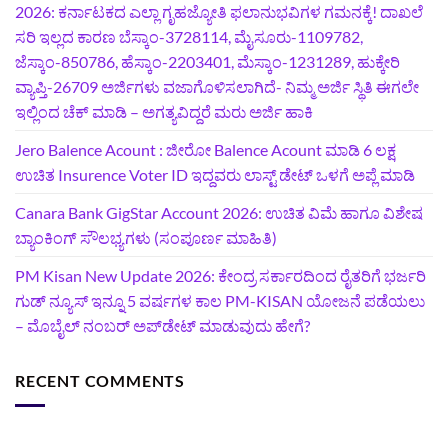
2026: ಕರ್ನಾಟಕದ ಎಲ್ಲಾ ಗೃಹಜ್ಯೋತಿ ಫಲಾನುಭವಿಗಳ ಗಮನಕ್ಕೆ! ದಾಖಲೆ
ಸರಿ ಇಲ್ಲದ ಕಾರಣ ಬೆಸ್ಕಾಂ-3728114, ಮೈಸೂರು-1109782,
ಜೆಸ್ಕಾಂ-850786, ಹೆಸ್ಕಾಂ-2203401, ಮೆಸ್ಕಾಂ-1231289, ಹುಕ್ಕೇರಿ
ವ್ಯಾಪ್ತಿ-26709 ಅರ್ಜಿಗಳು ವಜಾಗೊಳಿಸಲಾಗಿದೆ- ನಿಮ್ಮ ಅರ್ಜಿ ಸ್ಥಿತಿ ಈಗಲೇ
ಇಲ್ಲಿಂದ ಚೆಕ್ ಮಾಡಿ – ಅಗತ್ಯವಿದ್ದರೆ ಮರು ಅರ್ಜಿ ಹಾಕಿ
Jero Balence Acount : ಜೀರೋ Balence Acount ಮಾಡಿ 6 ಲಕ್ಷ
ಉಚಿತ Insurence Voter ID ಇದ್ದವರು ಲಾಸ್ಟ್‌ ಡೇಟ್‌ ಒಳಗೆ ಅಪ್ಲೆ ಮಾಡಿ
Canara Bank GigStar Account 2026: ಉಚಿತ ವಿಮೆ ಹಾಗೂ ವಿಶೇಷ
ಬ್ಯಾಂಕಿಂಗ್ ಸೌಲಭ್ಯಗಳು (ಸಂಪೂರ್ಣ ಮಾಹಿತಿ)
PM Kisan New Update 2026: ಕೇಂದ್ರ ಸರ್ಕಾರದಿಂದ ರೈತರಿಗೆ ಭರ್ಜರಿ
ಗುಡ್‌ ನ್ಯೂಸ್ ಇನ್ನೂ 5 ವರ್ಷಗಳ ಕಾಲ PM-KISAN ಯೋಜನೆ ಪಡೆಯಲು
– ಮೊಬೈಲ್ ನಂಬರ್ ಅಪ್‌ಡೇಟ್ ಮಾಡುವುದು ಹೇಗೆ?
RECENT COMMENTS