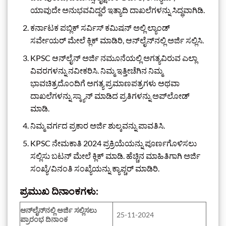
ಯಾವುದೇ ಅನುಭವವಿದ್ದರೆ ಇತ್ಯಾದಿ ದಾಖಲೆಗಳನ್ನು ಸಿದ್ಧವಾಗಿಡಿ.
ಕರ್ನಾಟಕ ಪಬ್ಲಿಕ್ ಸರ್ವಿಸ್ ಕಮಿಷನ್ ಅಲ್ಲಿ ಲ್ಯಾಂಡ್
ಸರ್ವೇಯರ್ ಮೇಲೆ ಕ್ಲಿಕ್ ಮಾಡಿರಿ, ಆನ್‌ಲೈನ್‌ನಲ್ಲಿ ಅರ್ಜಿ ಸಲ್ಲಿಸಿ.
KPSC ಆನ್‌ಲೈನ್ ಅರ್ಜಿ ನಮೂನೆಯಲ್ಲಿ ಅಗತ್ಯವಿರುವ ಎಲ್ಲಾ
ವಿವರಗಳನ್ನು ನವೀಕರಿಸಿ. ನಿಮ್ಮ ಇತ್ತೀಚೆಗಿನ ನಿಮ್ಮ
ಭಾವಚಿತ್ರದೊಂದಿಗೆ ಅಗತ್ಯ ಪ್ರಮಾಣಪತ್ರಗಳು ಅಥವಾ
ದಾಖಲೆಗಳನ್ನು ಸ್ಕ್ಯಾನ್ ಮಾಡಿದ ಪ್ರತಿಗಳನ್ನು ಅಪ್‌ಲೋಡ್
ಮಾಡಿ.
ನಿಮ್ಮ ವರ್ಗದ ಪ್ರಕಾರ ಅರ್ಜಿ ಶುಲ್ಕವನ್ನು ಪಾವತಿಸಿ.
KPSC ನೇಮಕಾತಿ 2024 ಪ್ರಕ್ರಿಯೆಯನ್ನು ಪೂರ್ಣಗೊಳಿಸಲು
ಸಲ್ಲಿಸು ಬಟನ್ ಮೇಲೆ ಕ್ಲಿಕ್ ಮಾಡಿ. ಹೆಚ್ಚಿನ ಮಾಹಿತಿಗಾಗಿ ಅರ್ಜಿ
ಸಂಖ್ಯೆ/ವಿನಂತಿ ಸಂಖ್ಯೆಯನ್ನು ಕ್ಯಾಪ್ಚರ್ ಮಾಡಿರಿ.
ಪ್ರಮುಖ ದಿನಾಂಕಗಳು:
ಆನ್‌ಲೈನ್‌ನಲ್ಲಿ ಅರ್ಜಿ ಸಲ್ಲಿಸಲು
25-11-2024
ಪ್ರಾರಂಭ ದಿನಾಂಕ