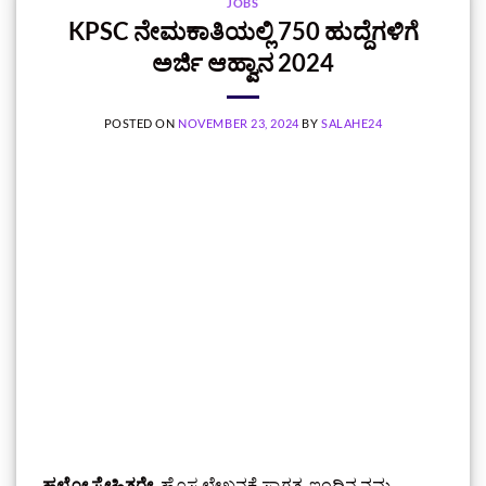
JOBS
KPSC ನೇಮಕಾತಿಯಲ್ಲಿ 750 ಹುದ್ದೆಗಳಿಗೆ
ಅರ್ಜಿ ಆಹ್ವಾನ 2024
POSTED ON
NOVEMBER 23, 2024
BY
SALAHE24
ಹಲೋ ಸ್ನೇಹಿತರೇ,
ಹೊಸ ಲೇಖನಕ್ಕೆ ಸ್ವಾಗತ. ಇಂದಿನ ನಮ್ಮ