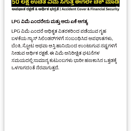
LPG ವಿಮೆ ಎಂದರೇನು ಮತ್ತು ಅದು ಏಕೆ ಅಗತ್ಯ
LPG ವಿಮೆ ಎಂದರೆ ಅಧಿಕೃತ ವಿತರಕರಿಂದ ಪಡೆಯುವ ಗೃಹ
ಬಳಕೆಯ ಗ್ಯಾಸ್ ಸಿಲಿಂಡರ್‌ಗಳಿಗೆ ಸಂಬಂಧಿಸಿದ ಅಪಘಾತಗಳು,
ಬೆಂಕಿ, ಸ್ಫೋಟ ಅಥವಾ ಆಸ್ತಿ ಹಾನಿಯಿಂದ ಉಂಟಾಗುವ ನಷ್ಟಗಳಿಗೆ
ನೀಡುವ ಆರ್ಥಿಕ ರಕ್ಷಣೆ. ಈ ವಿಮೆ ಅನಿರೀಕ್ಷಿತ ಘಟನೆಗಳ
ಸಮಯದಲ್ಲಿ ಸಾಮಾನ್ಯ ಕುಟುಂಬಗಳು ಭಾರೀ ಹಣಕಾಸಿನ ಒತ್ತಡಕ್ಕೆ
ಒಳಗಾಗದಂತೆ ನೆರವಾಗುತ್ತದೆ.