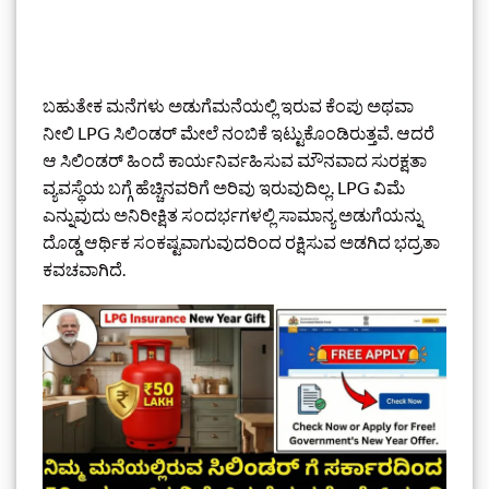
ಬಹುತೇಕ ಮನೆಗಳು ಅಡುಗೆಮನೆಯಲ್ಲಿ ಇರುವ ಕೆಂಪು ಅಥವಾ
ನೀಲಿ LPG ಸಿಲಿಂಡರ್ ಮೇಲೆ ನಂಬಿಕೆ ಇಟ್ಟುಕೊಂಡಿರುತ್ತವೆ. ಆದರೆ
ಆ ಸಿಲಿಂಡರ್ ಹಿಂದೆ ಕಾರ್ಯನಿರ್ವಹಿಸುವ ಮೌನವಾದ ಸುರಕ್ಷತಾ
ವ್ಯವಸ್ಥೆಯ ಬಗ್ಗೆ ಹೆಚ್ಚಿನವರಿಗೆ ಅರಿವು ಇರುವುದಿಲ್ಲ. LPG ವಿಮೆ
ಎನ್ನುವುದು ಅನಿರೀಕ್ಷಿತ ಸಂದರ್ಭಗಳಲ್ಲಿ ಸಾಮಾನ್ಯ ಅಡುಗೆಯನ್ನು
ದೊಡ್ಡ ಆರ್ಥಿಕ ಸಂಕಷ್ಟವಾಗುವುದರಿಂದ ರಕ್ಷಿಸುವ ಅಡಗಿದ ಭದ್ರತಾ
ಕವಚವಾಗಿದೆ.