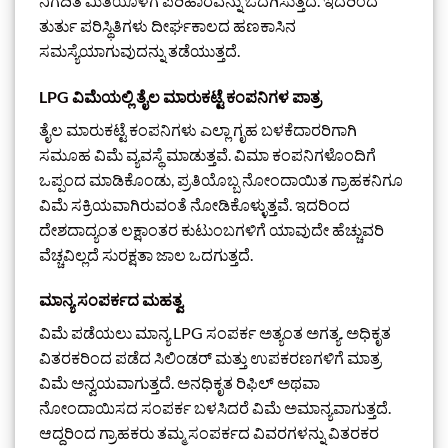
ನಿಗದಿತ ಮಿತಿಯೊಳಗೆ ಪರಿಹಾರವನ್ನು ಒದಗಿಸುತ್ತದೆ. ಇದರಿಂದ
ತುರ್ತು ಪರಿಸ್ಥಿತಿಗಳು ದೀರ್ಘಕಾಲದ ಹಣಕಾಸಿನ
ಸಮಸ್ಯೆಯಾಗುವುದನ್ನು ತಡೆಯುತ್ತದೆ.
LPG ವಿಮೆಯಲ್ಲಿ ತೈಲ ಮಾರುಕಟ್ಟೆ ಕಂಪನಿಗಳ ಪಾತ್ರ
ತೈಲ ಮಾರುಕಟ್ಟೆ ಕಂಪನಿಗಳು ಎಲ್ಲಾ ಗೃಹ ಬಳಕೆದಾರರಿಗಾಗಿ
ಸಮೂಹ ವಿಮೆ ವ್ಯವಸ್ಥೆ ಮಾಡುತ್ತವೆ. ವಿಮಾ ಕಂಪನಿಗಳೊಂದಿಗೆ
ಒಪ್ಪಂದ ಮಾಡಿಕೊಂಡು, ಪ್ರತಿಯೊಬ್ಬ ನೋಂದಾಯಿತ ಗ್ರಾಹಕನಿಗೂ
ವಿಮೆ ಸಕ್ರಿಯವಾಗಿರುವಂತೆ ನೋಡಿಕೊಳ್ಳುತ್ತವೆ. ಇದರಿಂದ
ದೇಶದಾದ್ಯಂತ ಲಕ್ಷಾಂತರ ಕುಟುಂಬಗಳಿಗೆ ಯಾವುದೇ ಹೆಚ್ಚುವರಿ
ವೆಚ್ಚವಿಲ್ಲದೆ ಸುರಕ್ಷತಾ ಜಾಲ ಒದಗುತ್ತದೆ.
ಮಾನ್ಯ ಸಂಪರ್ಕದ ಮಹತ್ವ
ವಿಮೆ ಪಡೆಯಲು ಮಾನ್ಯ LPG ಸಂಪರ್ಕ ಅತ್ಯಂತ ಅಗತ್ಯ. ಅಧಿಕೃತ
ವಿತರಕರಿಂದ ಪಡೆದ ಸಿಲಿಂಡರ್ ಮತ್ತು ಉಪಕರಣಗಳಿಗೆ ಮಾತ್ರ
ವಿಮೆ ಅನ್ವಯವಾಗುತ್ತದೆ. ಅನಧಿಕೃತ ರಿಫಿಲ್ ಅಥವಾ
ನೋಂದಾಯಿಸದ ಸಂಪರ್ಕ ಬಳಸಿದರೆ ವಿಮೆ ಅಮಾನ್ಯವಾಗುತ್ತದೆ.
ಆದ್ದರಿಂದ ಗ್ರಾಹಕರು ತಮ್ಮ ಸಂಪರ್ಕದ ವಿವರಗಳನ್ನು ವಿತರಕರ