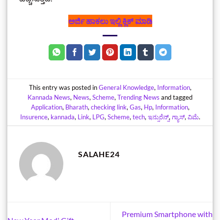
ಅರ್ಜಿ ಹಾಕಲು ಇಲ್ಲಿ ಕ್ಲಿಕ್‌ ಮಾಡಿ
This entry was posted in
General Knowledge
,
Information
,
Kannada News
,
News
,
Scheme
,
Trending News
and tagged
Application
,
‌Bharath
,
checking link
,
Gas
,
Hp
,
Information
,
Insurence
,
kannada
,
Link
,
LPG
,
Scheme
,
tech
,
ಇನ್ಸುರೆನ್ಸ್
,
ಗ್ಯಾಸ್‌
,
ವಿಮೆ
.
SALAHE24
Premium Smartphone with