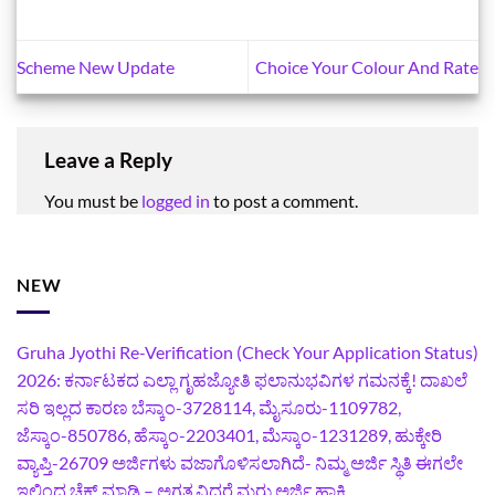
Scheme New Update
Choice Your Colour And Rate
Leave a Reply
You must be
logged in
to post a comment.
NEW
Gruha Jyothi Re-Verification (Check Your Application Status)
2026: ಕರ್ನಾಟಕದ ಎಲ್ಲಾ ಗೃಹಜ್ಯೋತಿ ಫಲಾನುಭವಿಗಳ ಗಮನಕ್ಕೆ! ದಾಖಲೆ
ಸರಿ ಇಲ್ಲದ ಕಾರಣ ಬೆಸ್ಕಾಂ-3728114, ಮೈಸೂರು-1109782,
ಜೆಸ್ಕಾಂ-850786, ಹೆಸ್ಕಾಂ-2203401, ಮೆಸ್ಕಾಂ-1231289, ಹುಕ್ಕೇರಿ
ವ್ಯಾಪ್ತಿ-26709 ಅರ್ಜಿಗಳು ವಜಾಗೊಳಿಸಲಾಗಿದೆ- ನಿಮ್ಮ ಅರ್ಜಿ ಸ್ಥಿತಿ ಈಗಲೇ
ಇಲ್ಲಿಂದ ಚೆಕ್ ಮಾಡಿ – ಅಗತ್ಯವಿದ್ದರೆ ಮರು ಅರ್ಜಿ ಹಾಕಿ