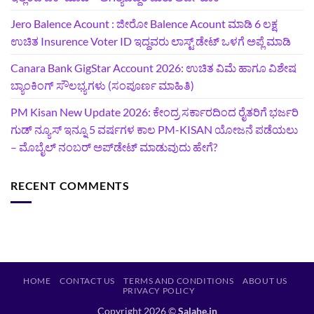
Jero Balence Acount : ಜೀರೋ Balence Acount ಮಾಡಿ 6 ಲಕ್ಷ
ಉಚಿತ Insurence Voter ID ಇದ್ದವರು ಲಾಸ್ಟ್‌ ಡೇಟ್‌ ಒಳಗೆ ಅಪ್ಲೆ ಮಾಡಿ
Canara Bank GigStar Account 2026: ಉಚಿತ ವಿಮೆ ಹಾಗೂ ವಿಶೇಷ
ಬ್ಯಾಂಕಿಂಗ್ ಸೌಲಭ್ಯಗಳು (ಸಂಪೂರ್ಣ ಮಾಹಿತಿ)
PM Kisan New Update 2026: ಕೇಂದ್ರ ಸರ್ಕಾರದಿಂದ ರೈತರಿಗೆ ಭರ್ಜರಿ
ಗುಡ್‌ ನ್ಯೂಸ್ ಇನ್ನೂ 5 ವರ್ಷಗಳ ಕಾಲ PM-KISAN ಯೋಜನೆ ಪಡೆಯಲು
– ಮೊಬೈಲ್ ನಂಬರ್ ಅಪ್‌ಡೇಟ್ ಮಾಡುವುದು ಹೇಗೆ?
RECENT COMMENTS
HOME
CONTACT US
TERMS AND CONDITIONS
ABOUT US
PRIVACY POLICY
Copyright 2026 ©
Salahe.in