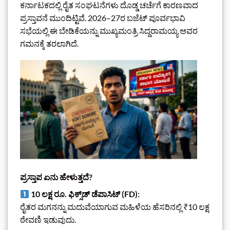
ಕರ್ನಾಟಕದಲ್ಲಿ ರೈತ ಸಂಘಟನೆಗಳು ದೊಡ್ಡ ಚರ್ಚೆಗೆ ಕಾರಣವಾದ
ಪ್ರಸ್ತಾವನೆ ಮುಂದಿಟ್ಟಿವೆ. 2026–27ರ ಬಜೆಟ್ ಪೂರ್ವಭಾವಿ
ಸಭೆಯಲ್ಲಿ ಈ ಬೇಡಿಕೆಯನ್ನು ಮುಖ್ಯಮಂತ್ರಿ ಸಿದ್ದರಾಮಯ್ಯ ಅವರ
ಗಮನಕ್ಕೆ ತರಲಾಗಿದೆ.
ಪ್ರಸ್ತಾಪ ಏನು ಹೇಳುತ್ತದೆ?
10 ಲಕ್ಷ ರೂ. ಫಿಕ್ಸ್‌ಡ್ ಡೆಪಾಸಿಟ್ (FD):
ರೈತರ ಮಗನನ್ನು ಮದುವೆಯಾಗುವ ಮಹಿಳೆಯ ಹೆಸರಿನಲ್ಲಿ ₹10 ಲಕ್ಷ
ಠೇವಣಿ ಇಡುವುದು.