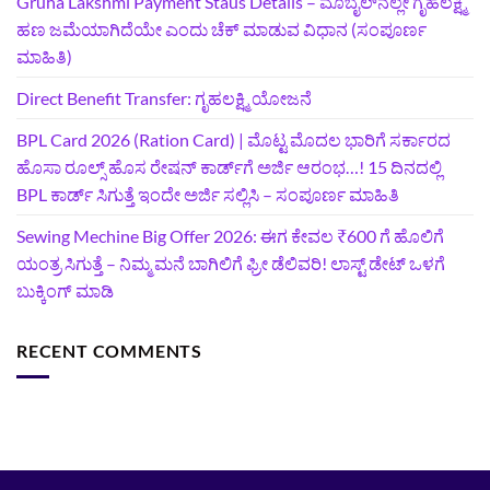
Gruha Lakshmi Payment Staus Details – ಮೊಬೈಲ್‌ನಲ್ಲೇ ಗೃಹಲಕ್ಷ್ಮಿ
ಹಣ ಜಮೆಯಾಗಿದೆಯೇ ಎಂದು ಚೆಕ್ ಮಾಡುವ ವಿಧಾನ (ಸಂಪೂರ್ಣ
ಮಾಹಿತಿ)
Direct Benefit Transfer: ಗೃಹಲಕ್ಷ್ಮಿ ಯೋಜನೆ
BPL Card 2026 (Ration Card) | ಮೊಟ್ಟ ಮೊದಲ ಭಾರಿಗೆ ಸರ್ಕಾರದ
ಹೊಸಾ ರೂಲ್ಸ್ ಹೊಸ ರೇಷನ್ ಕಾರ್ಡ್‌ಗೆ ಅರ್ಜಿ ಆರಂಭ…! 15 ದಿನದಲ್ಲಿ
BPL ಕಾರ್ಡ್ ಸಿಗುತ್ತೆ ಇಂದೇ ಅರ್ಜಿ ಸಲ್ಲಿಸಿ – ಸಂಪೂರ್ಣ ಮಾಹಿತಿ
Sewing Mechine Big Offer 2026: ಈಗ ಕೇವಲ ₹600 ಗೆ ಹೊಲಿಗೆ
ಯಂತ್ರ ಸಿಗುತ್ತೆ – ನಿಮ್ಮ ಮನೆ ಬಾಗಿಲಿಗೆ‍ ಫ್ರೀ ಡೆಲಿವರಿ! ಲಾಸ್ಟ್‌ ಡೇಟ್‌ ಒಳಗೆ
ಬುಕ್ಕಿಂಗ್‌ ಮಾಡಿ
RECENT COMMENTS