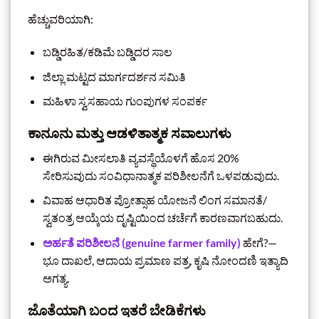
ಹೆಚ್ಚುವರಿಯಾಗಿ:
ಬಡ್ಡಿರಹಿತ/ಕಡಿಮೆ ಬಡ್ಡಿದರ ಸಾಲ
ಜಿಲ್ಲಾ ಮಟ್ಟದ ಮಾರ್ಗದರ್ಶನ ಸಮಿತಿ
ಮಹಿಳಾ ಸ್ವಸಹಾಯ ಗುಂಪುಗಳ ಸಂಪರ್ಕ
ಕಾನೂನು ಮತ್ತು ಆಡಳಿತಾತ್ಮಕ ಸವಾಲುಗಳು
ಈಗಿರುವ ಮೀಸಲಾತಿ ವ್ಯವಸ್ಥೆಯೊಳಗೆ ಹೊಸ 20%
ಸೇರಿಸುವುದು ಸಂವಿಧಾನಾತ್ಮಕ ಪರಿಶೀಲನೆಗೆ ಒಳಪಡುವುದು.
ವಿವಾಹ ಆಧಾರಿತ ಪ್ರೋತ್ಸಾಹ ಯೋಜನೆ ಲಿಂಗ ಸಮಾನತೆ/
ಸ್ವತಂತ್ರ ಆಯ್ಕೆಯ ದೃಷ್ಟಿಯಿಂದ ಚರ್ಚೆಗೆ ಕಾರಣವಾಗಬಹುದು.
ಅರ್ಹತೆ ಪರಿಶೀಲನೆ (genuine farmer family)
ಹೇಗೆ?—
ಭೂ ದಾಖಲೆ, ಆದಾಯ ಪ್ರಮಾಣ ಪತ್ರ, ಕೃಷಿ ನೋಂದಣಿ ಇತ್ಯಾದಿ
ಅಗತ್ಯ.
ಜೊತೆಯಾಗಿ ಬಂದ ಇತರೆ ಬೇಡಿಕೆಗಳು