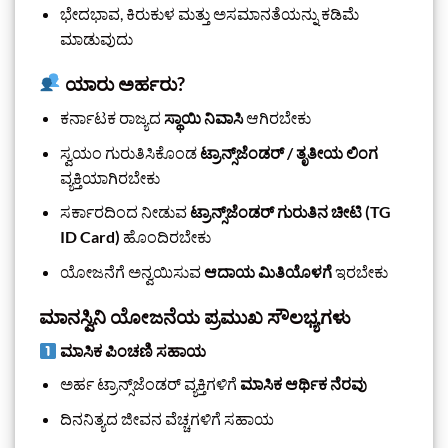
ಭೇದಭಾವ, ಕಿರುಕುಳ ಮತ್ತು ಅಸಮಾನತೆಯನ್ನು ಕಡಿಮೆ
ಮಾಡುವುದು
ಯಾರು ಅರ್ಹರು?
ಕರ್ನಾಟಕ ರಾಜ್ಯದ
ಸ್ಥಾಯಿ ನಿವಾಸಿ
ಆಗಿರಬೇಕು
ಸ್ವಯಂ ಗುರುತಿಸಿಕೊಂಡ
ಟ್ರಾನ್ಸ್‌ಜೆಂಡರ್ / ತೃತೀಯ ಲಿಂಗ
ವ್ಯಕ್ತಿಯಾಗಿರಬೇಕು
ಸರ್ಕಾರದಿಂದ ನೀಡುವ
ಟ್ರಾನ್ಸ್‌ಜೆಂಡರ್ ಗುರುತಿನ ಚೀಟಿ (TG
ID Card)
ಹೊಂದಿರಬೇಕು
ಯೋಜನೆಗೆ ಅನ್ವಯಿಸುವ
ಆದಾಯ ಮಿತಿಯೊಳಗೆ
ಇರಬೇಕು
ಮಾನಸ್ವಿನಿ ಯೋಜನೆಯ ಪ್ರಮುಖ ಸೌಲಭ್ಯಗಳು
ಮಾಸಿಕ ಪಿಂಚಣಿ ಸಹಾಯ
ಅರ್ಹ ಟ್ರಾನ್ಸ್‌ಜೆಂಡರ್ ವ್ಯಕ್ತಿಗಳಿಗೆ
ಮಾಸಿಕ ಆರ್ಥಿಕ ನೆರವು
ದಿನನಿತ್ಯದ ಜೀವನ ವೆಚ್ಚಗಳಿಗೆ ಸಹಾಯ