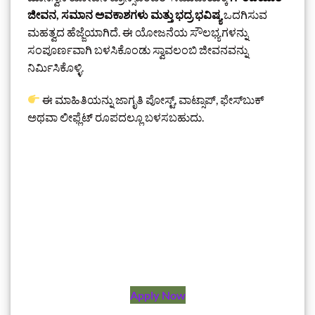
ಜೀವನ, ಸಮಾನ ಅವಕಾಶಗಳು ಮತ್ತು ಭದ್ರ ಭವಿಷ್ಯ
ಒದಗಿಸುವ
ಮಹತ್ವದ ಹೆಜ್ಜೆಯಾಗಿದೆ. ಈ ಯೋಜನೆಯ ಸೌಲಭ್ಯಗಳನ್ನು
ಸಂಪೂರ್ಣವಾಗಿ ಬಳಸಿಕೊಂಡು ಸ್ವಾವಲಂಬಿ ಜೀವನವನ್ನು
ನಿರ್ಮಿಸಿಕೊಳ್ಳಿ.
ಈ ಮಾಹಿತಿಯನ್ನು ಜಾಗೃತಿ ಪೋಸ್ಟ್, ವಾಟ್ಸಾಪ್, ಫೇಸ್‌ಬುಕ್
ಅಥವಾ ಲೀಫ್ಲೆಟ್ ರೂಪದಲ್ಲೂ ಬಳಸಬಹುದು.
Apply Now