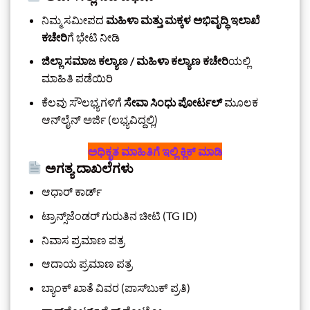
ನಿಮ್ಮ ಸಮೀಪದ
ಮಹಿಳಾ ಮತ್ತು ಮಕ್ಕಳ ಅಭಿವೃದ್ಧಿ ಇಲಾಖೆ
ಕಚೇರಿ
ಗೆ ಭೇಟಿ ನೀಡಿ
ಜಿಲ್ಲಾ ಸಮಾಜ ಕಲ್ಯಾಣ / ಮಹಿಳಾ ಕಲ್ಯಾಣ ಕಚೇರಿ
ಯಲ್ಲಿ
ಮಾಹಿತಿ ಪಡೆಯಿರಿ
ಕೆಲವು ಸೌಲಭ್ಯಗಳಿಗೆ
ಸೇವಾ ಸಿಂಧು ಪೋರ್ಟಲ್
ಮೂಲಕ
ಆನ್‌ಲೈನ್ ಅರ್ಜಿ (ಲಭ್ಯವಿದ್ದಲ್ಲಿ)
ಅಧಿಕೃತ ಮಾಹಿತಿಗೆ ಇಲ್ಲಿ ಕ್ಲಿಕ್‌ ಮಾಡಿ
ಅಗತ್ಯ ದಾಖಲೆಗಳು
ಆಧಾರ್ ಕಾರ್ಡ್
ಟ್ರಾನ್ಸ್‌ಜೆಂಡರ್ ಗುರುತಿನ ಚೀಟಿ (TG ID)
ನಿವಾಸ ಪ್ರಮಾಣ ಪತ್ರ
ಆದಾಯ ಪ್ರಮಾಣ ಪತ್ರ
ಬ್ಯಾಂಕ್ ಖಾತೆ ವಿವರ (ಪಾಸ್‌ಬುಕ್ ಪ್ರತಿ)