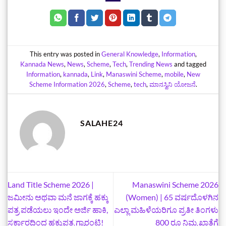
This entry was posted in
General Knowledge
,
Information
,
Kannada News
,
News
,
Scheme
,
Tech
,
Trending News
and tagged
Information
,
kannada
,
Link
,
Manaswini Scheme
,
mobile
,
New
Scheme Information 2026
,
Scheme
,
tech
,
ಮಾನಸ್ವಿನಿ ಯೋಜನೆ
.
SALAHE24
Land Title Scheme 2026 |
Manaswini Scheme 2026
ಜಮೀನು ಅಥವಾ ಮನೆ ಜಾಗಕ್ಕೆ ಹಕ್ಕು
(Women) | 65 ವರ್ಷದೊಳಗಿನ
ಪತ್ರ ಪಡೆಯಲು ಇಂದೇ ಅರ್ಜಿ ಹಾಕಿ,
ಎಲ್ಲಾ ಮಹಿಳೆಯರಿಗೂ ಪ್ರತೀ ತಿಂಗಳು
ಸರ್ಕಾರದಿಂದ ಹಕ್ಕುಪತ್ರ ಗ್ಯಾರಂಟಿ!
800 ರೂ ನಿಮ್ಮ ಖಾತೆಗೆ