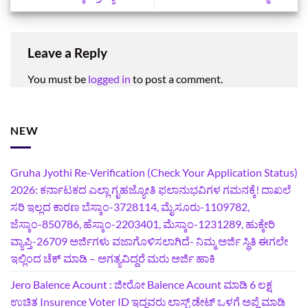
Leave a Reply
You must be
logged in
to post a comment.
NEW
Gruha Jyothi Re-Verification (Check Your Application Status)
2026: ಕರ್ನಾಟಕದ ಎಲ್ಲಾ ಗೃಹಜ್ಯೋತಿ ಫಲಾನುಭವಿಗಳ ಗಮನಕ್ಕೆ! ದಾಖಲೆ
ಸರಿ ಇಲ್ಲದ ಕಾರಣ ಬೆಸ್ಕಾಂ-3728114, ಮೈಸೂರು-1109782,
ಜೆಸ್ಕಾಂ-850786, ಹೆಸ್ಕಾಂ-2203401, ಮೆಸ್ಕಾಂ-1231289, ಹುಕ್ಕೇರಿ
ವ್ಯಾಪ್ತಿ-26709 ಅರ್ಜಿಗಳು ವಜಾಗೊಳಿಸಲಾಗಿದೆ- ನಿಮ್ಮ ಅರ್ಜಿ ಸ್ಥಿತಿ ಈಗಲೇ
ಇಲ್ಲಿಂದ ಚೆಕ್ ಮಾಡಿ – ಅಗತ್ಯವಿದ್ದರೆ ಮರು ಅರ್ಜಿ ಹಾಕಿ
Jero Balence Acount : ಜೀರೋ Balence Acount ಮಾಡಿ 6 ಲಕ್ಷ
ಉಚಿತ Insurence Voter ID ಇದ್ದವರು ಲಾಸ್ಟ್‌ ಡೇಟ್‌ ಒಳಗೆ ಅಪ್ಲೆ ಮಾಡಿ