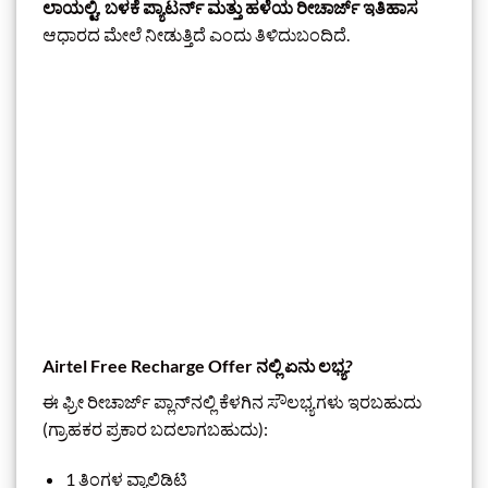
ಲಾಯಲ್ಟಿ, ಬಳಕೆ ಪ್ಯಾಟರ್ನ್ ಮತ್ತು ಹಳೆಯ ರೀಚಾರ್ಜ್ ಇತಿಹಾಸ
ಆಧಾರದ ಮೇಲೆ ನೀಡುತ್ತಿದೆ ಎಂದು ತಿಳಿದುಬಂದಿದೆ.
Airtel Free Recharge Offer ನಲ್ಲಿ ಏನು ಲಭ್ಯ?
ಈ ಫ್ರೀ ರೀಚಾರ್ಜ್ ಪ್ಲಾನ್‌ನಲ್ಲಿ ಕೆಳಗಿನ ಸೌಲಭ್ಯಗಳು ಇರಬಹುದು
(ಗ್ರಾಹಕರ ಪ್ರಕಾರ ಬದಲಾಗಬಹುದು):
1 ತಿಂಗಳ ವ್ಯಾಲಿಡಿಟಿ