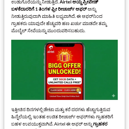
ಉಡುಗೊರೆಯನ್ನು ನೀಡುತ್ತಿದೆ.
Airtel ಆಯ್ದ ಪ್ರೀಪೇಡ್
ಬಳಕೆದಾರರಿಗೆ 1 ತಿಂಗಳ ಫ್ರೀ ರೀಚಾರ್ಜ್ ಆಫರ್
ಅನ್ನು
ನೀಡುತ್ತಿರುವುದಾಗಿ ಮಾಹಿತಿ ಲಭ್ಯವಾಗಿದೆ. ಈ ಆಫರ್‌ನಿಂದ
ಗ್ರಾಹಕರು ಯಾವುದೇ ಹೆಚ್ಚುವರಿ ಹಣ ಖರ್ಚು ಮಾಡದೇ ತಮ್ಮ
ಮೊಬೈಲ್ ಸೇವೆಯನ್ನು ಮುಂದುವರಿಸಬಹುದು.
ಇತ್ತೀಚಿನ ದಿನಗಳಲ್ಲಿ ಡೇಟಾ ಮತ್ತು ಕರೆ ದರಗಳು ಹೆಚ್ಚಾಗುತ್ತಿರುವ
ಹಿನ್ನೆಲೆಯಲ್ಲಿ, ಇಂತಹ ಉಚಿತ ರೀಚಾರ್ಜ್ ಆಫರ್‌ಗಳು ಗ್ರಾಹಕರಿಗೆ
ಬಹಳ ಉಪಯುಕ್ತವಾಗಿವೆ. Airtel ಈ ಆಫರ್ ಅನ್ನು
ಗ್ರಾಹಕರ