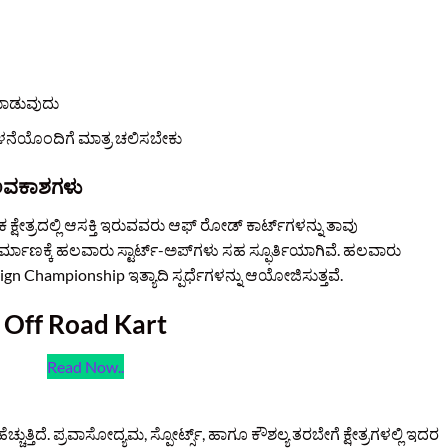
ಮಾಡುವುದು
ಳನೆಯೊಂದಿಗೆ ಮಾತ್ರ ಚಲಿಸಬೇಕು
ಅವಕಾಶಗಳು
ಕ್ಷೇತ್ರದಲ್ಲಿ ಆಸಕ್ತಿ ಇರುವವರು ಆಫ್ ರೋಡ್ ಕಾರ್ಟ್‌ಗಳನ್ನು ತಾವು
ಮಾಣಕ್ಕೆ ಹಲವಾರು ಸ್ಟಾರ್ಟ್-ಅಪ್‌ಗಳು ಸಹ ಸ್ಫೂರ್ತಿಯಾಗಿವೆ. ಹಲವಾರು
 Championship ಇತ್ಯಾದಿ ಸ್ಪರ್ಧೆಗಳನ್ನು ಆಯೋಜಿಸುತ್ತವೆ.
Off Road Kart
Read Now..
ಚುತ್ತಿದೆ. ಪ್ರವಾಸೋದ್ಯಮ, ಸ್ಪೋರ್ಟ್ಸ್, ಹಾಗೂ ಕೌಶಲ್ಯ ತರಬೇಗೆ ಕ್ಷೇತ್ರಗಳಲ್ಲಿ ಇದರ