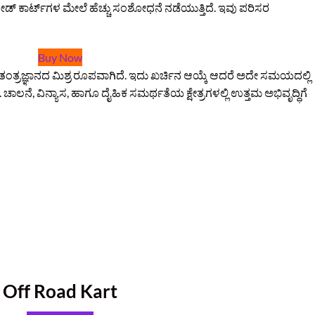
ಆಫ್ ರೋಡ್ ಕಾರ್ಟ್‌ಗಳ ಮೇಲೆ ಹೆಚ್ಚು ಸಂಶೋಧನೆ ನಡೆಯುತ್ತಿದೆ. ಇವು ಪರಿಸರ
Buy Now
ತು ತಂತ್ರಜ್ಞಾನದ ಮಿಶ್ರ ರೂಪವಾಗಿದೆ. ಇದು ಖರ್ಚಿನ ಆಯ್ಕೆ ಆದರೆ ಅದೇ ಸಮಯದಲ್ಲಿ
ಾಲನೆ, ವಿನ್ಯಾಸ, ಹಾಗೂ ದೈಹಿಕ ಸಮರ್ಥತೆಯ ಕ್ಷೇತ್ರಗಳಲ್ಲಿ ಉತ್ತಮ ಅಭಿವೃದ್ಧಿಗೆ
Off Road Kart