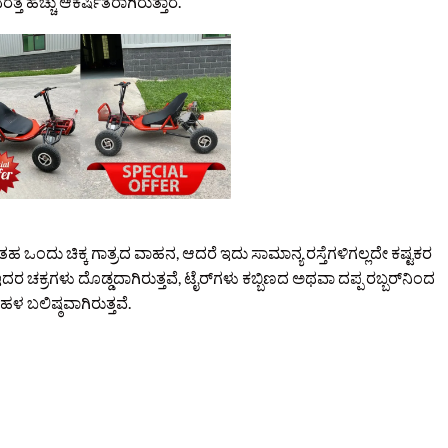
್ತ ಹೆಚ್ಚು ಆಕರ್ಷಿತರಾಗಿರುತ್ತಾರೆ.
ಒಂದು ಚಿಕ್ಕ ಗಾತ್ರದ ವಾಹನ, ಆದರೆ ಇದು ಸಾಮಾನ್ಯ ರಸ್ತೆಗಳಿಗಲ್ಲದೇ ಕಷ್ಟಕರ
ರ ಚಕ್ರಗಳು ದೊಡ್ಡದಾಗಿರುತ್ತವೆ, ಟೈರ್‌ಗಳು ಕಬ್ಬಿಣದ ಅಥವಾ ದಪ್ಪ ರಬ್ಬರ್‌ನಿಂದ
ಬಹಳ ಬಲಿಷ್ಠವಾಗಿರುತ್ತವೆ.