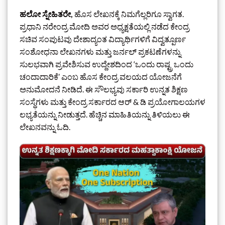
ಹಲೋ ಸ್ನೇಹಿತರೇ,
ಹೊಸ ಲೇಖನಕ್ಕೆ ನಿಮಗೆಲ್ಲರಿಗೂ ಸ್ವಾಗತ.
ಪ್ರಧಾನಿ ನರೇಂದ್ರ ಮೋದಿ ಅವರ ಅಧ್ಯಕ್ಷತೆಯಲ್ಲಿ ನಡೆದ ಕೇಂದ್ರ
ಸಚಿವ ಸಂಪುಟವು ದೇಶಾದ್ಯಂತ ವಿದ್ಯಾರ್ಥಿಗಳಿಗೆ ವಿದ್ವತ್ಪೂರ್ಣ
ಸಂಶೋಧನಾ ಲೇಖನಗಳು ಮತ್ತು ಜರ್ನಲ್ ಪ್ರಕಟಣೆಗಳನ್ನು
ಸುಲಭವಾಗಿ ಪ್ರವೇಶಿಸುವ ಉದ್ದೇಶದಿಂದ ‘ಒಂದು ರಾಷ್ಟ್ರ ಒಂದು
ಚಂದಾದಾರಿಕೆ’ ಎಂಬ ಹೊಸ ಕೇಂದ್ರ ವಲಯದ ಯೋಜನೆಗೆ
ಅನುಮೋದನೆ ನೀಡಿದೆ. ಈ ಸೌಲಭ್ಯವು ಸರ್ಕಾರಿ ಉನ್ನತ ಶಿಕ್ಷಣ
ಸಂಸ್ಥೆಗಳು ಮತ್ತು ಕೇಂದ್ರ ಸರ್ಕಾರದ ಆರ್ & ಡಿ ಪ್ರಯೋಗಾಲಯಗಳ
ಲಭ್ಯತೆಯನ್ನು ನೀಡುತ್ತದೆ. ಹೆಚ್ಚಿನ ಮಾಹಿತಿಯನ್ನು ತಿಳಿಯಲು ಈ
ಲೇಖನವನ್ನು ಓದಿ.