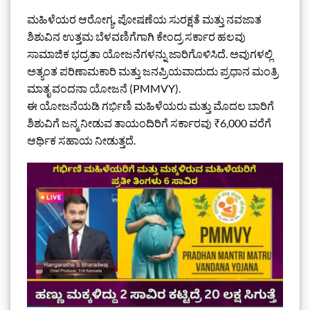
ಮಹಿಳೆಯರ ಆರೋಗ್ಯ, ಪೋಷಣೆಯ ಸುರಕ್ಷತೆ ಮತ್ತು ನವಜಾತ
ಶಿಶುವಿನ ಉತ್ತಮ ಬೆಳವಣಿಗೆಗಾಗಿ ಕೇಂದ್ರ ಸರ್ಕಾರ ಹಲವು
ಸಾಮಾಜಿಕ ಭದ್ರತಾ ಯೋಜನೆಗಳನ್ನು ಜಾರಿಗೊಳಿಸಿದೆ. ಅವುಗಳಲ್ಲಿ
ಅತ್ಯಂತ ಪರಿಣಾಮಕಾರಿ ಮತ್ತು ಜನಪ್ರಿಯವಾದುದು ಪ್ರಧಾನ ಮಂತ್ರಿ
ಮಾತೃ ವಂದನಾ ಯೋಜನೆ (PMMVY).
ಈ ಯೋಜನೆಯಡಿ ಗರ್ಭಿಣಿ ಮಹಿಳೆಯರು ಮತ್ತು ಮೊದಲ ಬಾರಿಗೆ
ಶಿಶುವಿಗೆ ಜನ್ಮ ನೀಡುವ ತಾಯಂದಿರಿಗೆ ಸರ್ಕಾರವು ₹6,000 ವರೆಗೆ
ಆರ್ಥಿಕ ಸಹಾಯ ನೀಡುತ್ತದೆ.