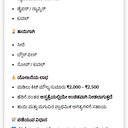
ಡೈಪರ್ / ನ್ಯಾಪ್ಕಿನ್
ಟವಲ್
ತಾಯಿಗಾಗಿ
ಸೀರೆ
ಬ್ಲೌಸ್ ಪೀಸ್
ಸೋಪ್ / ಟವಲ್
ಯೋಜನೆಯ ಲಾಭ
ಮಡಿಲು ಕಿಟ್ ಮೌಲ್ಯ ಸುಮಾರು
₹2,000 – ₹2,500
ಹೆರಿಗೆ ನಂತರ
ಆಸ್ಪತ್ರೆಯಲ್ಲಿಯೇ ಉಚಿತವಾಗಿ ನೀಡಲಾಗುತ್ತದೆ
ತಾಯಿ ಮತ್ತು ಮಗುವಿನ ಪ್ರಾಥಮಿಕ ಅಗತ್ಯಗಳಿಗೆ ಸಹಾಯ
ಪಡೆಯುವ ವಿಧಾನ