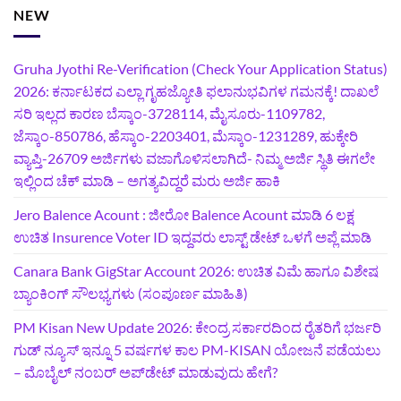
NEW
Gruha Jyothi Re-Verification (Check Your Application Status)
2026: ಕರ್ನಾಟಕದ ಎಲ್ಲಾ ಗೃಹಜ್ಯೋತಿ ಫಲಾನುಭವಿಗಳ ಗಮನಕ್ಕೆ! ದಾಖಲೆ
ಸರಿ ಇಲ್ಲದ ಕಾರಣ ಬೆಸ್ಕಾಂ-3728114, ಮೈಸೂರು-1109782,
ಜೆಸ್ಕಾಂ-850786, ಹೆಸ್ಕಾಂ-2203401, ಮೆಸ್ಕಾಂ-1231289, ಹುಕ್ಕೇರಿ
ವ್ಯಾಪ್ತಿ-26709 ಅರ್ಜಿಗಳು ವಜಾಗೊಳಿಸಲಾಗಿದೆ- ನಿಮ್ಮ ಅರ್ಜಿ ಸ್ಥಿತಿ ಈಗಲೇ
ಇಲ್ಲಿಂದ ಚೆಕ್ ಮಾಡಿ – ಅಗತ್ಯವಿದ್ದರೆ ಮರು ಅರ್ಜಿ ಹಾಕಿ
Jero Balence Acount : ಜೀರೋ Balence Acount ಮಾಡಿ 6 ಲಕ್ಷ
ಉಚಿತ Insurence Voter ID ಇದ್ದವರು ಲಾಸ್ಟ್‌ ಡೇಟ್‌ ಒಳಗೆ ಅಪ್ಲೆ ಮಾಡಿ
Canara Bank GigStar Account 2026: ಉಚಿತ ವಿಮೆ ಹಾಗೂ ವಿಶೇಷ
ಬ್ಯಾಂಕಿಂಗ್ ಸೌಲಭ್ಯಗಳು (ಸಂಪೂರ್ಣ ಮಾಹಿತಿ)
PM Kisan New Update 2026: ಕೇಂದ್ರ ಸರ್ಕಾರದಿಂದ ರೈತರಿಗೆ ಭರ್ಜರಿ
ಗುಡ್‌ ನ್ಯೂಸ್ ಇನ್ನೂ 5 ವರ್ಷಗಳ ಕಾಲ PM-KISAN ಯೋಜನೆ ಪಡೆಯಲು
– ಮೊಬೈಲ್ ನಂಬರ್ ಅಪ್‌ಡೇಟ್ ಮಾಡುವುದು ಹೇಗೆ?