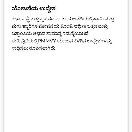
ಯೋಜನೆಯ ಉದ್ದೇಶ
ಗರ್ಭಾವಸ್ಥೆ ಮತ್ತು ಪ್ರಸವದ ನಂತರದ ಅವಧಿಯಲ್ಲಿ ತಾಯಿ ಮತ್ತು
ಮಗು ಇಬ್ಬರಿಗೂ ಪೋಷಣೆಯ ಕೊರತೆ, ಆರ್ಥಿಕ ಒತ್ತಡ ಮತ್ತು
ವಿಶ್ರಾಂತಿಯ ಅಭಾವ ಸಾಮಾನ್ಯ ಸಮಸ್ಯೆಯಾಗಿದೆ.
ಈ ಹಿನ್ನೆಲೆಯಲ್ಲಿ PMMVY ಯೋಜನೆ ಕೆಳಗಿನ ಉದ್ದೇಶಗಳನ್ನು
ಸಾಧಿಸಲು ರೂಪಿಸಲಾಗಿದೆ: