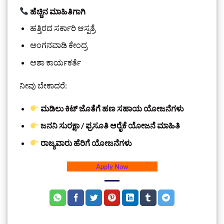
ಹೆಚ್ಚಿನ ಮಾಹಿತಿಗಾಗಿ
ಹತ್ತಿರದ ಸರ್ಕಾರಿ ಆಸ್ಪತ್ರೆ
ಅಂಗನವಾಡಿ ಕೇಂದ್ರ
ಆಶಾ ಕಾರ್ಯಕರ್ತೆ
ನೀವು ಬೇಕಾದರೆ:
ಮಡಿಲು ಕಿಟ್ ಜೊತೆಗೆ ಹಣ ಸಹಾಯ ಯೋಜನೆಗಳು
ಜನನಿ ಸುರಕ್ಷಾ / ಫ್ರಸೂತಿ ಆರೈಕೆ ಯೋಜನೆ ಮಾಹಿತಿ
ರಾಜ್ಯವಾರು ಹೆರಿಗೆ ಯೋಜನೆಗಳು
Apply Now