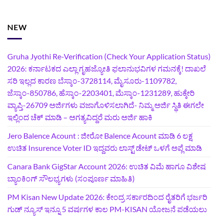
NEW
Gruha Jyothi Re-Verification (Check Your Application Status)
2026: ಕರ್ನಾಟಕದ ಎಲ್ಲಾ ಗೃಹಜ್ಯೋತಿ ಫಲಾನುಭವಿಗಳ ಗಮನಕ್ಕೆ! ದಾಖಲೆ
ಸರಿ ಇಲ್ಲದ ಕಾರಣ ಬೆಸ್ಕಾಂ-3728114, ಮೈಸೂರು-1109782,
ಜೆಸ್ಕಾಂ-850786, ಹೆಸ್ಕಾಂ-2203401, ಮೆಸ್ಕಾಂ-1231289, ಹುಕ್ಕೇರಿ
ವ್ಯಾಪ್ತಿ-26709 ಅರ್ಜಿಗಳು ವಜಾಗೊಳಿಸಲಾಗಿದೆ- ನಿಮ್ಮ ಅರ್ಜಿ ಸ್ಥಿತಿ ಈಗಲೇ
ಇಲ್ಲಿಂದ ಚೆಕ್ ಮಾಡಿ – ಅಗತ್ಯವಿದ್ದರೆ ಮರು ಅರ್ಜಿ ಹಾಕಿ
Jero Balence Acount : ಜೀರೋ Balence Acount ಮಾಡಿ 6 ಲಕ್ಷ
ಉಚಿತ Insurence Voter ID ಇದ್ದವರು ಲಾಸ್ಟ್‌ ಡೇಟ್‌ ಒಳಗೆ ಅಪ್ಲೆ ಮಾಡಿ
Canara Bank GigStar Account 2026: ಉಚಿತ ವಿಮೆ ಹಾಗೂ ವಿಶೇಷ
ಬ್ಯಾಂಕಿಂಗ್ ಸೌಲಭ್ಯಗಳು (ಸಂಪೂರ್ಣ ಮಾಹಿತಿ)
PM Kisan New Update 2026: ಕೇಂದ್ರ ಸರ್ಕಾರದಿಂದ ರೈತರಿಗೆ ಭರ್ಜರಿ
ಗುಡ್‌ ನ್ಯೂಸ್ ಇನ್ನೂ 5 ವರ್ಷಗಳ ಕಾಲ PM-KISAN ಯೋಜನೆ ಪಡೆಯಲು