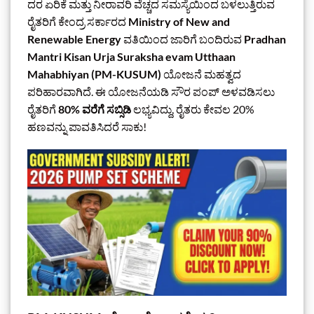
ದರ ಏರಿಕೆ ಮತ್ತು ನೀರಾವರಿ ವೆಚ್ಚದ ಸಮಸ್ಯೆಯಿಂದ ಬಳಲುತ್ತಿರುವ
ರೈತರಿಗೆ ಕೇಂದ್ರ ಸರ್ಕಾರದ
Ministry of New and
Renewable Energy
ವತಿಯಿಂದ ಜಾರಿಗೆ ಬಂದಿರುವ
Pradhan
Mantri Kisan Urja Suraksha evam Utthaan
Mahabhiyan (PM-KUSUM)
ಯೋಜನೆ ಮಹತ್ವದ
ಪರಿಹಾರವಾಗಿದೆ. ಈ ಯೋಜನೆಯಡಿ ಸೌರ ಪಂಪ್ ಅಳವಡಿಸಲು
ರೈತರಿಗೆ
80% ವರೆಗೆ ಸಬ್ಸಿಡಿ
ಲಭ್ಯವಿದ್ದು, ರೈತರು ಕೇವಲ 20%
ಹಣವನ್ನು ಪಾವತಿಸಿದರೆ ಸಾಕು!