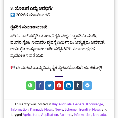
3. ಯೋಜನೆ ಎಷ್ಟು ಅವಧಿಗೆ?
2026ರ ಮಾರ್ಚ್‌ವರೆಗೆ.
ರೈತರಿಗೆ ಸುವರ್ಣಾವಕಾಶ!
ಸೌರ ಪಂಪ್ ಸಬ್ಸಿಡಿ ಯೋಜನೆ ಕೃಷಿ ವೆಚ್ಚವನ್ನು ಕಡಿಮೆ ಮಾಡಿ,
ಪರಿಸರ ಸ್ನೇಹಿ ನೀರಾವರಿ ವ್ಯವಸ್ಥೆ ನಿರ್ಮಿಸಲು ಅತ್ಯುತ್ತಮ ಅವಕಾಶ.
ಅರ್ಹ ರೈತರು ತಕ್ಷಣವೇ ಅರ್ಜಿ ಸಲ್ಲಿಸಿ 80% ಸಹಾಯಧನದ
ಪ್ರಯೋಜನ ಪಡೆಯಿರಿ.
ಈ ಮಾಹಿತಿಯನ್ನು ನಿಮ್ಮ ರೈತ ಸ್ನೇಹಿತರೊಂದಿಗೆ ಹಂಚಿಕೊಳ್ಳಿ!
This entry was posted in
Buy And Sale
,
General Knowledge
,
Information
,
Kannada News
,
News
,
Scheme
,
Trending News
and
tagged
Agriculture
,
Application
,
Farmers
,
Information
,
kannada
,