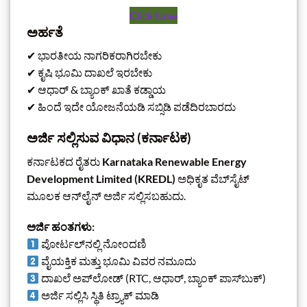
C
lick Now
ಅರ್ಹತೆ
✔ ಭಾರತೀಯ ನಾಗರಿಕರಾಗಿರಬೇಕು
✔ ಕೃಷಿ ಭೂಮಿ ದಾಖಲೆ ಇರಬೇಕು
✔ ಆಧಾರ್ & ಬ್ಯಾಂಕ್ ಖಾತೆ ಕಡ್ಡಾಯ
✔ ಹಿಂದೆ ಇದೇ ಯೋಜನೆಯಡಿ ಸಬ್ಸಿಡಿ ಪಡೆದಿರಬಾರದು
ಅರ್ಜಿ ಸಲ್ಲಿಸುವ ವಿಧಾನ (ಕರ್ನಾಟಕ)
ಕರ್ನಾಟಕದ ರೈತರು
Karnataka Renewable Energy
Development Limited (KREDL)
ಅಧಿಕೃತ ವೆಬ್‌ಸೈಟ್
ಮೂಲಕ ಆನ್‌ಲೈನ್ ಅರ್ಜಿ ಸಲ್ಲಿಸಬಹುದು.
ಅರ್ಜಿ ಹಂತಗಳು:
ಪೋರ್ಟಲ್‌ನಲ್ಲಿ ನೋಂದಣಿ
ವೈಯಕ್ತಿಕ ಮತ್ತು ಭೂಮಿ ವಿವರ ನಮೂದು
ದಾಖಲೆ ಅಪ್‌ಲೋಡ್ (RTC, ಆಧಾರ್, ಬ್ಯಾಂಕ್ ಪಾಸ್‌ಬುಕ್)
ಅರ್ಜಿ ಸಲ್ಲಿಸಿ ಸ್ಥಿತಿ ಟ್ರ್ಯಾಕ್ ಮಾಡಿ