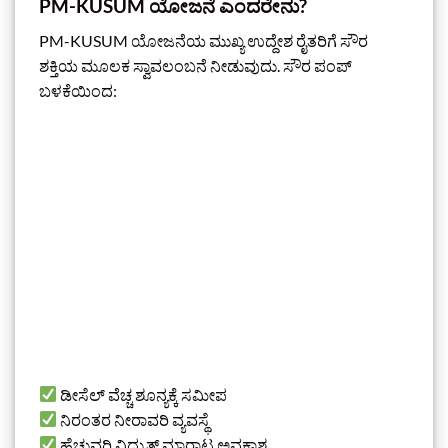
PM-KUSUM ಯೋಜನೆ ಎಂದರೇನು?
PM-KUSUM ಯೋಜನೆಯ ಮುಖ್ಯ ಉದ್ದೇಶ ರೈತರಿಗೆ ಸೌರ
ಶಕ್ತಿಯ ಮೂಲಕ ಸ್ವಾವಲಂಬನೆ ನೀಡುವುದು. ಸೌರ ಪಂಪ್
ಬಳಕೆಯಿಂದ:
ಡೀಸೆಲ್ ವೆಚ್ಚ ಶೂನ್ಯಕ್ಕೆ ಸಮೀಪ
ನಿರಂತರ ನೀರಾವರಿ ವ್ಯವಸ್ಥೆ
ಹೆಚ್ಚುವರಿ ವಿದ್ಯುತ್ ಮಾರಾಟ ಅವಕಾಶ