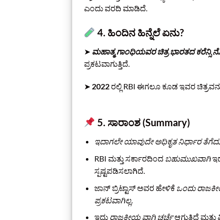
ಎಂದು ವರದಿ ಮಾಡಿದೆ.
4. ಹಿಂದಿನ ಹಿನ್ನೆಲೆ ಏನು?
➤
ಮಹಾತ್ಮ ಗಾಂಧಿಯವರ ಚಿತ್ರ ಭಾರತದ ಕರೆನ್ಸಿ 
ಪ್ರಕಟವಾಗುತ್ತಿದೆ.
➤
2022
ರಲ್ಲಿ RBI ಈಗಲೂ ಕೂಡ ಇವರ ಚಿತ್ರವನ್ನ
5. ಸಾರಾಂಶ (Summary)
ಇದಾಗಲೇ ಯಾವುದೇ ಅಧಿಕೃತ ನಿರ್ಧಾರ ತೆಗೆದುಕೊ
RBI ಮತ್ತು ಸರ್ಕಾರದಿಂದ
ಬಹುಮುಖವಾಗಿ
ಇದ
ಸ್ಪಷ್ಟಪಡಿಸಲಾಗಿದೆ.
ಜಾನ್ ಬ್ರಿಟ್ಟಾಸ್ ಅವರ ಹೇಳಿಕೆ
ಒಂದು ರಾಜಕ
ಪ್ರಕಟವಾಗಿಲ್ಲ.
ಇದು
ರಾಜಕೀಯ ವಾಗಿ ಚರ್ಚೆ
ಆಗುತ್ತಿದೆ ಮತ್ತು