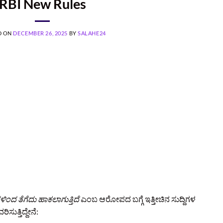
RBI New Rules
D ON
DECEMBER 26, 2025
BY
SALAHE24
ಿಂದ ತೆಗೆದು ಹಾಕಲಾಗುತ್ತಿದೆ
ಎಂಬ ಆರೋಪದ ಬಗ್ಗೆ ಇತ್ತೀಚಿನ ಸುದ್ದಿಗಳ
ುತ್ತಿದ್ದೇನೆ: