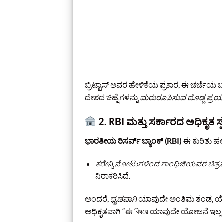
ಬ್ರಿಟ್ಟಾಸ್‌ ಅವರ ಹೇಳಿಕೆಯ ಪ್ರಕಾರ, ಈ ಚರ್ಚೆಯ ಬಗ್
ದೇಶದ ಚಿಹ್ನೆಗಳನ್ನು
ಮರುರೂಪಿಸುವ ದೊಡ್ಡ ಪ್ರಯ
2. RBI ಮತ್ತು ಸರ್ಕಾರದ ಅಧಿಕೃತ ಸ್ಪ
ಭಾರತೀಯ ರಿಸರ್ವ್ ಬ್ಯಾಂಕ್ (RBI)
ಈ ಕುರಿತು ಹಲವ
ಕರೇನ್ಸಿ ನೋಟುಗಳಿಂದ ಗಾಂಧಿಜಿಯವರ ಚಿತ್ರವನ್
ನಿರಾಕರಿಸಿದೆ.
ಅಂದರೆ,
ಧೃಡವಾಗಿ
ಯಾವುದೇ ಅಂತಿಮ ತಂಡ, ಯೋ
ಅಧಿಕೃತವಾಗಿ “ಈ বিষয়ে ಯಾವುದೇ ಯೋಜನೆ ಇಲ್ಲ”