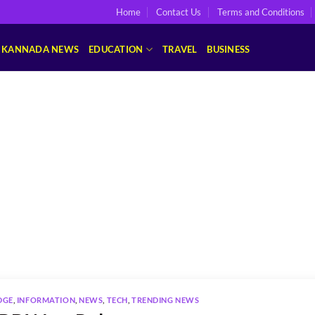
Home
Contact Us
Terms and Conditions
KANNADA NEWS
EDUCATION
TRAVEL
BUSINESS
DGE
,
INFORMATION
,
NEWS
,
TECH
,
TRENDING NEWS