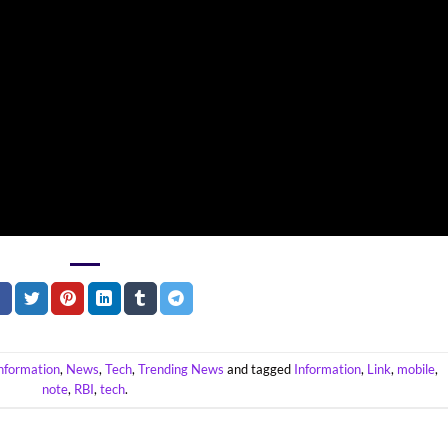
nformation
,
News
,
Tech
,
Trending News
and tagged
Information
,
Link
,
mobile
,
note
,
RBI
,
tech
.