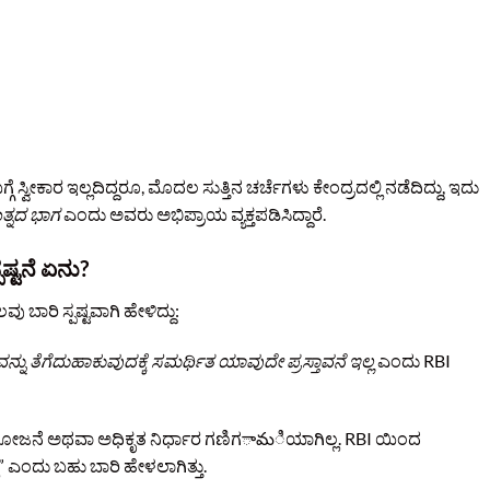
ಗೆ ಸ್ವೀಕಾರ ಇಲ್ಲದಿದ್ದರೂ, ಮೊದಲ ಸುತ್ತಿನ ಚರ್ಚೆಗಳು ಕೇಂದ್ರದಲ್ಲಿ ನಡೆದಿದ್ದು, ಇದು
ತ್ನದ ಭಾಗ
ಎಂದು ಅವರು ಅಭಿಪ್ರಾಯ ವ್ಯಕ್ತಪಡಿಸಿದ್ದಾರೆ.
ಷ್ಟನೆ ಏನು?
ು ಬಾರಿ ಸ್ಪಷ್ಟವಾಗಿ ಹೇಳಿದ್ದು:
ನು ತೆಗೆದುಹಾಕುವುದಕ್ಕೆ ಸಮರ್ಥಿತ ಯಾವುದೇ ಪ್ರಸ್ತಾವನೆ ಇಲ್ಲ
ಎಂದು RBI
ಜನೆ ಅಥವಾ ಅಧಿಕೃತ ನಿರ್ಧಾರ ಗಣಿಗామಿಯಾಗಿಲ್ಲ. RBI ಯಿಂದ
 ಎಂದು ಬಹು ಬಾರಿ ಹೇಳಲಾಗಿತ್ತು.