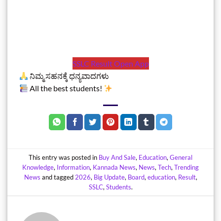
SSLC Result Open App
ನಿಮ್ಮ ಸಹನಕ್ಕೆ ಧನ್ಯವಾದಗಳು
All the best students!
This entry was posted in
Buy And Sale
,
Education
,
General
Knowledge
,
Information
,
Kannada News
,
News
,
Tech
,
Trending
News
and tagged
2026
,
Big Update
,
Board
,
education
,
Result
,
SSLC
,
Students
.