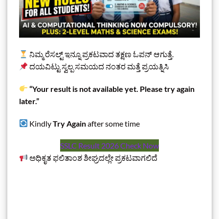
ನಿಮ್ಮ ರೆಸಲ್ಟ್‌ ಇನ್ನೂ ಪ್ರಕಟವಾದ ತಕ್ಷಣ ಓಪನ್‌ ಆಗುತ್ತೆ.
ದಯವಿಟ್ಟು ಸ್ವಲ್ಪ ಸಮಯದ ನಂತರ ಮತ್ತೆ ಪ್ರಯತ್ನಿಸಿ
“Your result is not available yet. Please try again
later.”
Kindly
Try Again
after some time
SSLC Result 2026 Check Now
ಅಧಿಕೃತ ಫಲಿತಾಂಶ ಶೀಘ್ರದಲ್ಲೇ ಪ್ರಕಟವಾಗಲಿದೆ