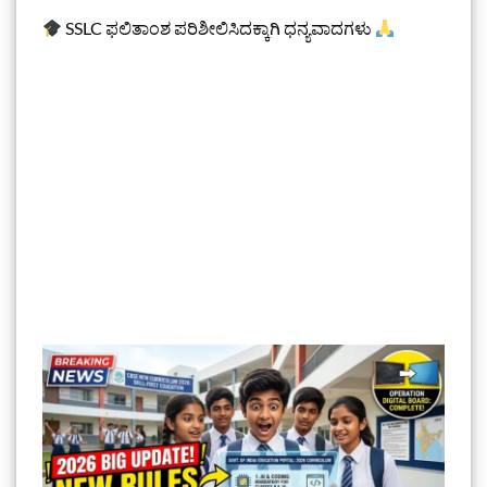
SSLC ಫಲಿತಾಂಶ ಪರಿಶೀಲಿಸಿದಕ್ಕಾಗಿ ಧನ್ಯವಾದಗಳು