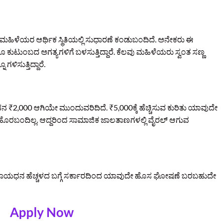
ಿಳೆಯರ ಆರ್ಥಿಕ ಸ್ಥಿತಿಯಲ್ಲಿ ಸುಧಾರಣೆ ಕಂಡುಬಂದಿದೆ. ಅನೇಕರು ಈ
ಗೂ ಕುಟುಂಬದ ಅಗತ್ಯಗಳಿಗೆ ಬಳಸುತ್ತಿದ್ದಾರೆ. ಕೆಲವು ಮಹಿಳೆಯರು ಸ್ವಂತ ಸಣ್ಣ
ಿಸುತ್ತಿದ್ದಾರೆ.
ನ ₹2,000 ಆಗಿಯೇ ಮುಂದುವರಿದಿದೆ. ₹5,000ಕ್ಕೆ ಹೆಚ್ಚಿಸುವ ಕುರಿತು ಯಾವುದೇ
 ಹೊರಬಂದಿಲ್ಲ. ಆದ್ದರಿಂದ ಸಾಮಾಜಿಕ ಜಾಲತಾಣಗಳಲ್ಲಿ ವೈರಲ್ ಆಗುವ
ಸಹಾಯಧನ ಹೆಚ್ಚಳದ ಬಗ್ಗೆ ಸರ್ಕಾರದಿಂದ ಯಾವುದೇ ಹೊಸ ಘೋಷಣೆ ಬರಬಹುದೇ
Apply Now