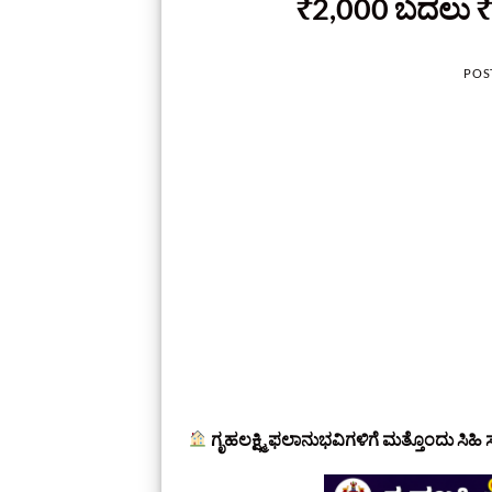
₹2,000 ಬದಲು ₹
POS
ಗೃಹಲಕ್ಷ್ಮಿ ಫಲಾನುಭವಿಗಳಿಗೆ ಮತ್ತೊಂದು ಸಿಹಿ