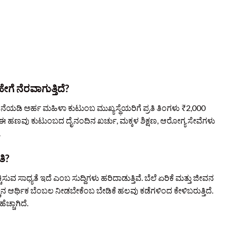
ಗೆ ನೆರವಾಗುತ್ತಿದೆ?
ೋಜನೆಯಡಿ ಅರ್ಹ ಮಹಿಳಾ ಕುಟುಂಬ ಮುಖ್ಯಸ್ಥೆಯರಿಗೆ ಪ್ರತಿ ತಿಂಗಳು ₹2,000
ೆ. ಈ ಹಣವು ಕುಟುಂಬದ ದೈನಂದಿನ ಖರ್ಚು, ಮಕ್ಕಳ ಶಿಕ್ಷಣ, ಆರೋಗ್ಯ ಸೇವೆಗಳು
.
ತಿ?
ಸುವ ಸಾಧ್ಯತೆ ಇದೆ ಎಂಬ ಸುದ್ದಿಗಳು ಹರಿದಾಡುತ್ತಿವೆ. ಬೆಲೆ ಏರಿಕೆ ಮತ್ತು ಜೀವನ
 ಹೆಚ್ಚಿನ ಆರ್ಥಿಕ ಬೆಂಬಲ ನೀಡಬೇಕೆಂಬ ಬೇಡಿಕೆ ಹಲವು ಕಡೆಗಳಿಂದ ಕೇಳಿಬರುತ್ತಿದೆ.
ಚ್ಚಾಗಿದೆ.