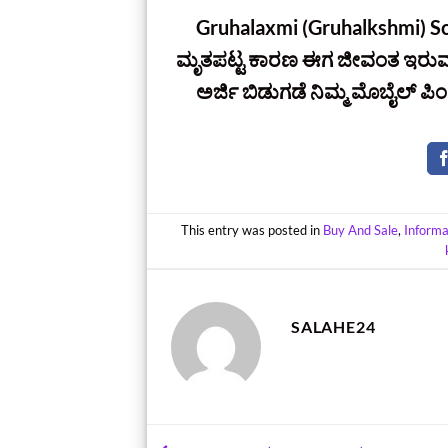
Gruhalaxmi (Gruhalkshmi) 
ಮೃತಪಟ್ಟ ಕಾರಣ ಈಗ ಜೀವಂತ ಇರುವ 
ಅರ್ಜಿ ಬಿಡುಗಡೆ ನಿಮ್ಮ ಮೊಬೈಲ್‌ ಪಿಂಗ
This entry was posted in
Buy And Sale
,
Informa
SALAHE24