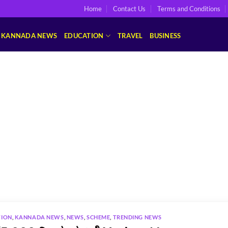
Home
Contact Us
Terms and Conditions
KANNADA NEWS
EDUCATION
TRAVEL
BUSINESS
TION
,
KANNADA NEWS
,
NEWS
,
SCHEME
,
TRENDING NEWS