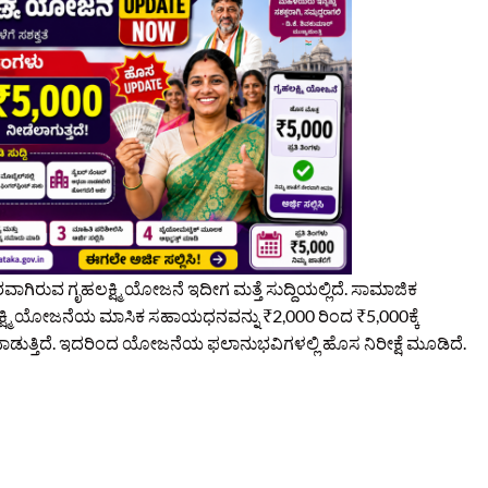
ಾಗಿರುವ ಗೃಹಲಕ್ಷ್ಮಿ ಯೋಜನೆ ಇದೀಗ ಮತ್ತೆ ಸುದ್ದಿಯಲ್ಲಿದೆ. ಸಾಮಾಜಿಕ
ಲಕ್ಷ್ಮಿ ಯೋಜನೆಯ ಮಾಸಿಕ ಸಹಾಯಧನವನ್ನು ₹2,000 ರಿಂದ ₹5,000ಕ್ಕೆ
ದಾಡುತ್ತಿದೆ. ಇದರಿಂದ ಯೋಜನೆಯ ಫಲಾನುಭವಿಗಳಲ್ಲಿ ಹೊಸ ನಿರೀಕ್ಷೆ ಮೂಡಿದೆ.