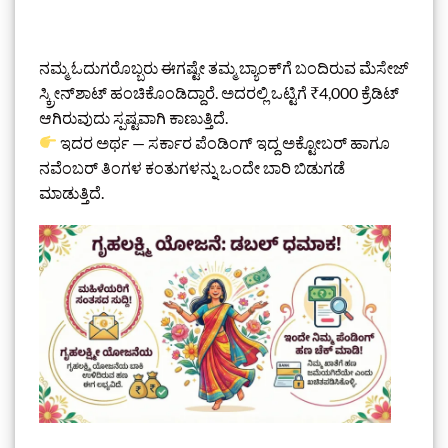
ನಮ್ಮ ಓದುಗರೊಬ್ಬರು ಈಗಷ್ಟೇ ತಮ್ಮ ಬ್ಯಾಂಕ್‌ಗೆ ಬಂದಿರುವ ಮೆಸೇಜ್‌
ಸ್ಕ್ರೀನ್‌ಶಾಟ್‌ ಹಂಚಿಕೊಂಡಿದ್ದಾರೆ. ಅದರಲ್ಲಿ ಒಟ್ಟಿಗೆ ₹4,000 ಕ್ರೆಡಿಟ್
ಆಗಿರುವುದು ಸ್ಪಷ್ಟವಾಗಿ ಕಾಣುತ್ತಿದೆ.
ಇದರ ಅರ್ಥ — ಸರ್ಕಾರ ಪೆಂಡಿಂಗ್ ಇದ್ದ ಅಕ್ಟೋಬರ್ ಹಾಗೂ
ನವೆಂಬರ್ ತಿಂಗಳ ಕಂತುಗಳನ್ನು ಒಂದೇ ಬಾರಿ ಬಿಡುಗಡೆ
ಮಾಡುತ್ತಿದೆ.