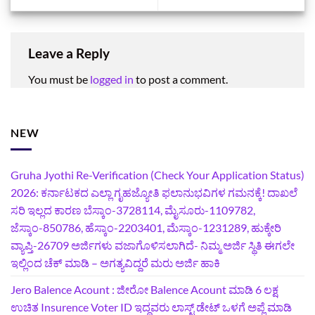
Leave a Reply
You must be
logged in
to post a comment.
NEW
Gruha Jyothi Re-Verification (Check Your Application Status)
2026: ಕರ್ನಾಟಕದ ಎಲ್ಲಾ ಗೃಹಜ್ಯೋತಿ ಫಲಾನುಭವಿಗಳ ಗಮನಕ್ಕೆ! ದಾಖಲೆ
ಸರಿ ಇಲ್ಲದ ಕಾರಣ ಬೆಸ್ಕಾಂ-3728114, ಮೈಸೂರು-1109782,
ಜೆಸ್ಕಾಂ-850786, ಹೆಸ್ಕಾಂ-2203401, ಮೆಸ್ಕಾಂ-1231289, ಹುಕ್ಕೇರಿ
ವ್ಯಾಪ್ತಿ-26709 ಅರ್ಜಿಗಳು ವಜಾಗೊಳಿಸಲಾಗಿದೆ- ನಿಮ್ಮ ಅರ್ಜಿ ಸ್ಥಿತಿ ಈಗಲೇ
ಇಲ್ಲಿಂದ ಚೆಕ್ ಮಾಡಿ – ಅಗತ್ಯವಿದ್ದರೆ ಮರು ಅರ್ಜಿ ಹಾಕಿ
Jero Balence Acount : ಜೀರೋ Balence Acount ಮಾಡಿ 6 ಲಕ್ಷ
ಉಚಿತ Insurence Voter ID ಇದ್ದವರು ಲಾಸ್ಟ್‌ ಡೇಟ್‌ ಒಳಗೆ ಅಪ್ಲೆ ಮಾಡಿ