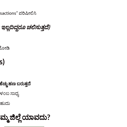
actions” ಪರಿಷೀಲಿಸಿ
ಲ್ಲದಿದ್ದರೂ ಚಲಿಸುತ್ತದೆ)
 ನೋಡಿ
s)
ೆಚ್ಚು ಹಣ ಬರುತ್ತದೆ
ಿಳಂಬ ಸಾಧ್ಯ
ಬಹುದು
ಮ ಜಿಲ್ಲೆ ಯಾವದು?