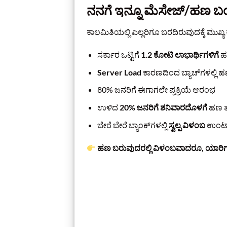
ನನಗೆ ಇನ್ನೂ ಮೆಸೇಜ್/ಹಣ ಬಂ
ಕಾಲಮಿತಿಯಲ್ಲಿ ಎಲ್ಲರಿಗೂ ಬರದಿರುವುದಕ್ಕೆ ಮುಖ್
ಸರ್ಕಾರ ಒಟ್ಟಿಗೆ
1.2 ಕೋಟಿ ಲಾಭಾರ್ಥಿಗಳಿಗೆ
ಹಣ
Server Load
ಕಾರಣದಿಂದ ಬ್ಯಾಚ್‌ಗಳಲ್ಲಿ 
80% ಜನರಿಗೆ ಈಗಾಗಲೇ ಪ್ರಕ್ರಿಯೆ ಆರಂಭ
ಉಳಿದ
20% ಜನರಿಗೆ ಶನಿವಾರದೊಳಗೆ
ಹಣ ತ
ಬೇರೆ ಬೇರೆ ಬ್ಯಾಂಕ್‌ಗಳಲ್ಲಿ
ಸ್ವಲ್ಪ ವಿಳಂಬ
ಉಂಟಾ
ಹಣ ಬರುವುದರಲ್ಲಿ ವಿಳಂಬವಾದರೂ, ಯಾರಿಗೂ 