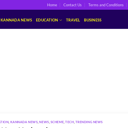
Home
Contact Us
Terms and Conditions
KANNADA NEWS
EDUCATION
TRAVEL
BUSINESS
ATION
,
KANNADA NEWS
,
NEWS
,
SCHEME
,
TECH
,
TRENDING NEWS