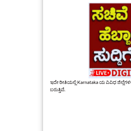
ಇದೇ ರೀತಿಯಲ್ಲಿ Karnataka ಯ ವಿವಿಧ ಜಿಲ್ಲೆಗಳ
ಬರುತ್ತಿವೆ.