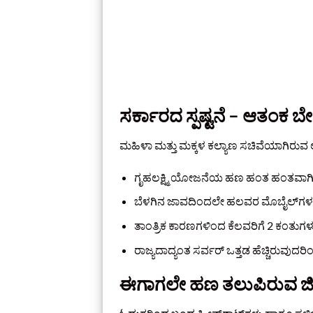
ಸರ್ಕಾರದ ಸ್ಪಷ್ಟನೆ – ಆತಂಕ ಬ
ಮಹಿಳಾ ಮತ್ತು ಮಕ್ಕಳ ಕಲ್ಯಾಣ ಸಚಿವೆಯಾಗಿರುವ ಲಕ್ಷ್ಮಿ 
ಗೃಹಲಕ್ಷ್ಮಿ ಯೋಜನೆಯ ಹಣ ಹಂತ ಹಂತವಾಗಿ ಬ
ಬೆಳಗಿನ ಜಾವದಿಂದಲೇ ಹಲವರ ಮೊಬೈಲ್‌ಗಳಲ್ಲಿ ಬ
ತಾಂತ್ರಿಕ ಕಾರಣಗಳಿಂದ ಕೆಲವರಿಗೆ 2 ಕಂತುಗಳು
ರಾಜ್ಯದಾದ್ಯಂತ ಸರ್ವರ್ ಒತ್ತಡ ಹೆಚ್ಚಿರುವುದರಿಂ
ಈಗಾಗಲೇ ಹಣ ತಲುಪಿರುವ ಜಿಲ್ಲ