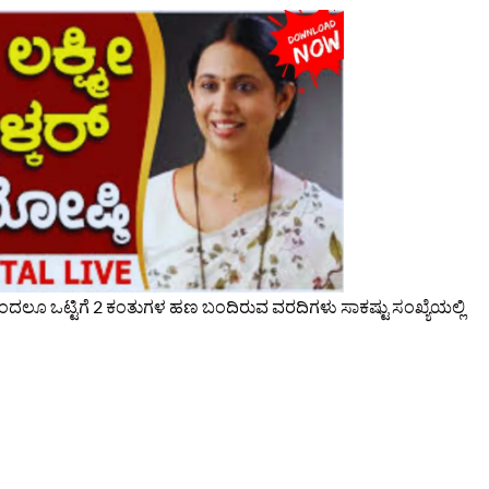
ಿಂದಲೂ‌ ಒಟ್ಟಿಗೆ 2 ಕಂತುಗಳ ಹಣ ಬಂದಿರುವ ವರದಿಗಳು ಸಾಕಷ್ಟು ಸಂಖ್ಯೆಯಲ್ಲಿ