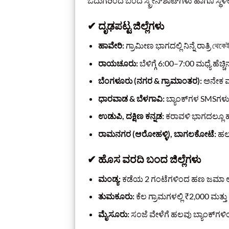
ಓದುಗರಿಂದ ಬಂದ ಸ್ಕ್ರೀನ್‌ಶಾಟ್‌ಗಳು ಹಾಗೂ 
✔ ದೃಢಪಟ್ಟ ಜಿಲ್ಲೆಗಳು
ಹಾವೇರಿ:
ಗ್ರಾಮೀಣ ಭಾಗದಲ್ಲಿ ನಿನ್ನೆ ರಾತ್ರಿ থ
ರಾಯಚೂರು:
ಬೆಳಿಗ್ಗೆ 6:00–7:00 ಮಧ್ಯೆ ಹೆಚ
ಬೆಂಗಳೂರು (ನಗರ & ಗ್ರಾಮಾಂತರ):
ಅನೇಕ ವಾರ
ಧಾರವಾಡ & ಬೆಳಗಾವಿ:
ಬ್ಯಾಂಕ್‌ಗಳ SMSಗಳ
ಉಡುಪಿ, ದಕ್ಷಿಣ ಕನ್ನಡ:
ಕರಾವಳಿ ಭಾಗದಲ್ಲೂ
ರಾಮನಗರ (ಆರೋಹಳ್ಳಿ), ಬಾಗಲಕೋಟೆ:
ಹಲವ
✔ ಹೊಸ ವರದಿ ಬಂದ ಜಿಲ್ಲೆಗಳು
ಮಂಡ್ಯ:
ಕಡೆಯ 2 ಗಂಟೆಗಳಿಂದ ಹಣ ಜಮಾ ಆಗು
ತುಮಕೂರು:
ಕೆಲ ಗ್ರಾಮಗಳಲ್ಲಿ ₹2,000 ಮತ
ಮೈಸೂರು:
ಸಂಜೆ ವೇಳೆಗೆ ಹಲವು ಬ್ಯಾಂಕ್‌ಗಳ