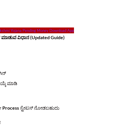
akshmi Yojana Pending Money Download App
 ಮಾಡುವ ವಿಧಾನ (Updated Guide)
ಿನ್
್ಕೆ ಮಾಡಿ
 Process
ಸ್ಟೇಟಸ್ ನೋಡಬಹುದು
ಕ