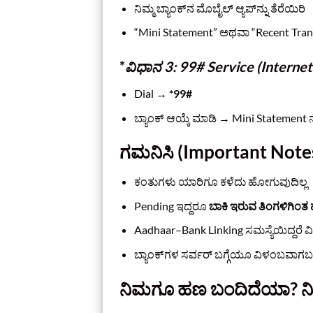
ನಿಮ್ಮ ಬ್ಯಾಂಕ್‌ನ ಮೊಬೈಲ್ ಆ್ಯಪ್‌ನ್ನು ತೆರೆಯಿರಿ
“Mini Statement” ಅಥವಾ “Recent Trans
*
ವಿಧಾನ 3: 99# Service (Internet ಇ
Dial →
*99#
ಬ್ಯಾಂಕ್ ಆಯ್ಕೆ ಮಾಡಿ → Mini Statement
ಗಮನಿಸಿ (Important Note
ಕಂತುಗಳು ಯಾರಿಗೂ ಕಳೆದು ಹೋಗುವುದಿಲ್ಲ
Pending ಇದ್ದರೂ
ಬಾಕಿ ಇರುವ ತಿಂಗಳಿಗಿಂತ ಹ
Aadhaar–Bank Linking ಸಮಸ್ಯೆಯಿದ್ದರೆ ವ
ಬ್ಯಾಂಕ್‌ಗಳ ಸರ್ವರ್ ಬಗ್ಗೆಯೂ ವಿಳಂಬವಾಗ
ನಿಮಗೂ ಹಣ ಬಂದಿದೆಯಾ? ನಿಮ್