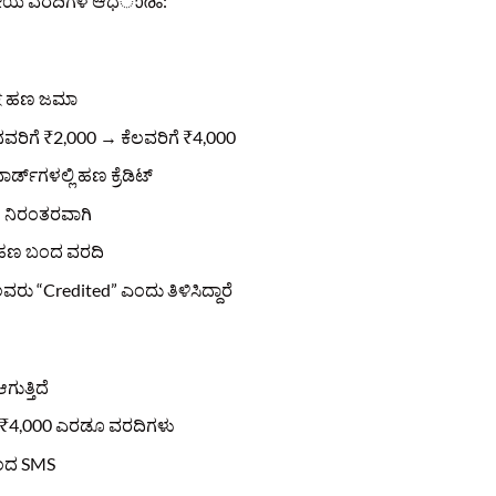
ಸ್ಥಳೀಯ ವರದಿಗಳ ಆಧാരം:
েকেই ಹಣ ಜಮಾ
್ಚಿನವರಿಗೆ ₹2,000 → ಕೆಲವರಿಗೆ ₹4,000
್ಡ್‌ಗಳಲ್ಲಿ ಹಣ ಕ್ರೆಡಿಟ್
ು ನಿರಂತರವಾಗಿ
 ಹಣ ಬಂದ ವರದಿ
ರು “Credited” ಎಂದು ತಿಳಿಸಿದ್ದಾರೆ
ತ್ತಿದೆ
್ತು ₹4,000 ಎರಡೂ ವರದಿಗಳು
ಿಂದ SMS