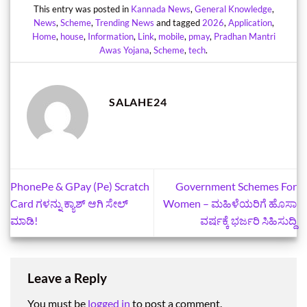
This entry was posted in
Kannada News
,
General Knowledge
,
News
,
Scheme
,
Trending News
and tagged
2026
,
Application
,
Home
,
house
,
Information
,
Link
,
mobile
,
pmay
,
Pradhan Mantri
Awas Yojana
,
Scheme
,
tech
.
SALAHE24
PhonePe & GPay (Pe) Scratch
Government Schemes For
Card ಗಳನ್ನು ಕ್ಯಾಶ್ ಆಗಿ ಸೇಲ್
Women – ಮಹಿಳೆಯರಿಗೆ ಹೊಸಾ
ಮಾಡಿ!
ವರ್ಷಕ್ಕೆ ಭರ್ಜರಿ ಸಿಹಿಸುದ್ದಿ
Leave a Reply
You must be
logged in
to post a comment.