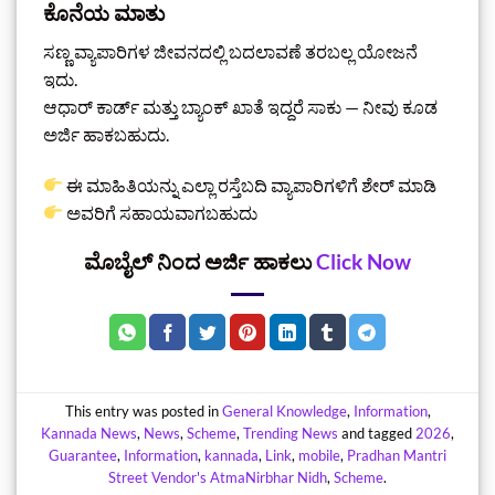
ಕೊನೆಯ ಮಾತು
ಸಣ್ಣ ವ್ಯಾಪಾರಿಗಳ ಜೀವನದಲ್ಲಿ ಬದಲಾವಣೆ ತರಬಲ್ಲ ಯೋಜನೆ
ಇದು.
ಆಧಾರ್ ಕಾರ್ಡ್ ಮತ್ತು ಬ್ಯಾಂಕ್ ಖಾತೆ ಇದ್ದರೆ ಸಾಕು — ನೀವು ಕೂಡ
ಅರ್ಜಿ ಹಾಕಬಹುದು.
ಈ ಮಾಹಿತಿಯನ್ನು ಎಲ್ಲಾ ರಸ್ತೆಬದಿ ವ್ಯಾಪಾರಿಗಳಿಗೆ ಶೇರ್ ಮಾಡಿ
ಅವರಿಗೆ ಸಹಾಯವಾಗಬಹುದು
ಮೊಬೈಲ್‌ ನಿಂದ ಅರ್ಜಿ ಹಾಕಲು
Click Now
This entry was posted in
General Knowledge
,
Information
,
Kannada News
,
News
,
Scheme
,
Trending News
and tagged
2026
,
Guarantee
,
Information
,
kannada
,
Link
,
mobile
,
Pradhan Mantri
Street Vendor's AtmaNirbhar Nidh
,
Scheme
.