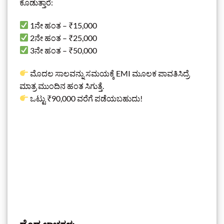
ಕೊಡುತ್ತಾರೆ:
1ನೇ ಹಂತ – ₹15,000
2ನೇ ಹಂತ – ₹25,000
3ನೇ ಹಂತ – ₹50,000
ಮೊದಲ ಸಾಲವನ್ನು ಸಮಯಕ್ಕೆ EMI ಮೂಲಕ ಪಾವತಿಸಿದ್ರೆ
ಮಾತ್ರ ಮುಂದಿನ ಹಂತ ಸಿಗುತ್ತೆ.
ಒಟ್ಟು ₹90,000 ವರೆಗೆ ಪಡೆಯಬಹುದು!