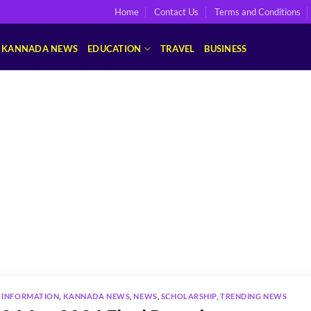
Home
Contact Us
Terms and Conditions
KANNADA NEWS
EDUCATION
TRAVEL
BUSINESS
,
INFORMATION
,
KANNADA NEWS
,
NEWS
,
SCHOLARSHIP
,
TRENDING NEWS