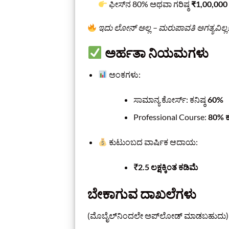
ಫೀಸ್‌ನ 80% ಅಥವಾ ಗರಿಷ್ಠ
₹1,00,000
ಇದು ಲೋನ್ ಅಲ್ಲ – ಮರುಪಾವತಿ ಅಗತ್ಯವಿಲ್ಲ
ಅರ್ಹತಾ ನಿಯಮಗಳು
ಅಂಕಗಳು:
ಸಾಮಾನ್ಯ ಕೋರ್ಸ್: ಕನಿಷ್ಠ
60%
Professional Course:
80% ಕ
ಕುಟುಂಬದ ವಾರ್ಷಿಕ ಆದಾಯ:
₹2.5 ಲಕ್ಷಕ್ಕಿಂತ ಕಡಿಮೆ
ಬೇಕಾಗುವ ದಾಖಲೆಗಳು
(ಮೊಬೈಲ್‌ನಿಂದಲೇ ಅಪ್‌ಲೋಡ್ ಮಾಡಬಹುದು)