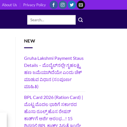
About Us
Privacy Policy
NEW
Gruha Lakshmi Payment Staus
Details – ಮೊಬೈಲ್‌ನಲ್ಲೇ ಗೃಹಲಕ್ಷ್ಮಿ
ಹಣ ಜಮೆಯಾಗಿದೆಯೇ ಎಂದು ಚೆಕ್
ಮಾಡುವ ವಿಧಾನ (ಸಂಪೂರ್ಣ
ಮಾಹಿತಿ)
BPL Card 2026 (Ration Card) |
ಮೊಟ್ಟ ಮೊದಲ ಭಾರಿಗೆ ಸರ್ಕಾರದ
ಹೊಸಾ ರೂಲ್ಸ್ ಹೊಸ ರೇಷನ್
ಕಾರ್ಡ್‌ಗೆ ಅರ್ಜಿ ಆರಂಭ…! 15
ದಿನದಲ್ಲಿ BPL ಕಾರ್ಡ್ ಸಿಗುತ್ತೆ ಇಂದೇ