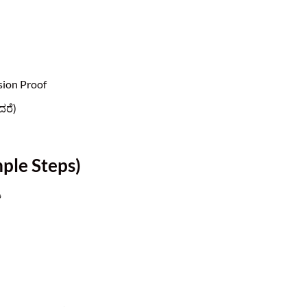
sion Proof
ದರೆ)
mple Steps)
ಿ