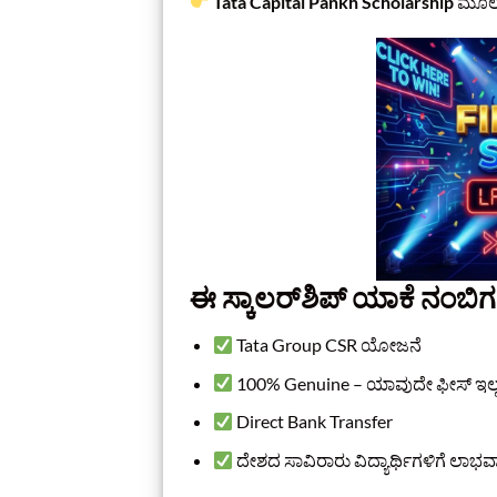
Tata Capital Pankh Scholarship
ಮೂಲಕ 
ಈ ಸ್ಕಾಲರ್‌ಶಿಪ್ ಯಾಕೆ ನಂಬಿಗಸ
Tata Group CSR ಯೋಜನೆ
100% Genuine – ಯಾವುದೇ ಫೀಸ್ ಇಲ್
Direct Bank Transfer
ದೇಶದ ಸಾವಿರಾರು ವಿದ್ಯಾರ್ಥಿಗಳಿಗೆ ಲಾಭವಾ