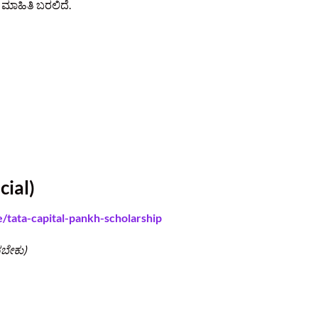
ಮಾಹಿತಿ ಬರಲಿದೆ.
cial)
tata-capital-pankh-scholarship
ಸಬೇಕು)