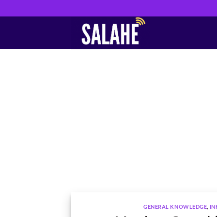
Skip
to
content
GENERAL KNOWLEDGE
,
IN