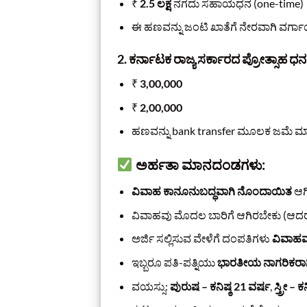
₹
2.5 ಲಕ್ಷ
ನಗದು ಸಹಾಯಧನ (one-time)
ಈ ಹಣವನ್ನು ಜಂಟಿ ಖಾತೆಗೆ ನೇರವಾಗಿ ವರ್ಗಾ
2. ಕರ್ನಾಟಕ ರಾಜ್ಯ ಸರ್ಕಾರದ ಪ್ರೋತ್ಸಾಹ ಧನ
₹
3,00,000
₹
2,00,000
ಹಣವನ್ನು bank transfer ಮೂಲಕ ಜಮೆ ಮಾ
ಅರ್ಹತಾ ಮಾನದಂಡಗಳು:
ವಿವಾಹ ಕಾನೂನುಬದ್ಧವಾಗಿ ನೊಂದಾಯಿತ
ಆಗಿ
ವಿವಾಹವು ಮೊದಲ ಬಾರಿಗೆ ಆಗಿರಬೇಕು (ಆದರೆ ಕ
ಅರ್ಜಿ ಸಲ್ಲಿಸುವ ವೇಳೆಗೆ ದಂಪತಿಗಳು
ವಿವಾಹವ
ಇಬ್ಬರೂ ಪತಿ-ಪತ್ನಿಯು
ಭಾರತೀಯ ನಾಗರಿಕರಾ
ವಯಸ್ಸು:
ಪುರುಷ – ಕನಿಷ್ಠ 21 ವರ್ಷ
,
ಸ್ತ್ರೀ – 