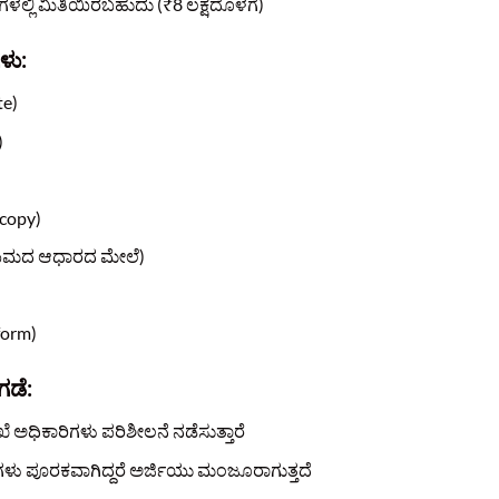
ಗಳಲ್ಲಿ ಮಿತಿಯಿರಬಹುದು (₹8 ಲಕ್ಷದೊಳಗೆ)
ಳು:
te)
)
 copy)
ನಿಯಮದ ಆಧಾರದ ಮೇಲೆ)
form)
ಗಡೆ:
 ಅಧಿಕಾರಿಗಳು ಪರಿಶೀಲನೆ ನಡೆಸುತ್ತಾರೆ
ೆಗಳು ಪೂರಕವಾಗಿದ್ದರೆ ಅರ್ಜಿಯು ಮಂಜೂರಾಗುತ್ತದೆ