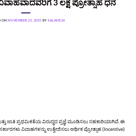
ವಿವಾಹವಾದವರಿಗೆ 3 ಲಕ್ಷ ಪ್ರೋತ್ಸಾಹ ಧನ
D ON
NOVEMBER 22, 2025
BY
SALAHE24
ು ಜಾತಿ ಪ್ರಥಮಿಕತೆಯ ವಿರುದ್ಧದ ಪ್ರಜ್ಞೆ ಮೂಡಿಸಲು ಸಹಕಾರಿಯಾಗಿವೆ. ಈ
್ಯ ಸರ್ಕಾರಗಳು ವಿವಾಹಗಳನ್ನು ಉತ್ತೇಜಿಸಲು ಆರ್ಥಿಕ ಪ್ರೋತ್ಸಾಹ (Incentive)