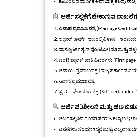
ಕುಟುಂಬದ ವಾರ್ಷಿಕ ಆದಾಯಕ್ಕೆ ಕೆಲವು ರಾಜ್ಯ
ಅರ್ಜಿ ಸಲ್ಲಿಕೆಗೆ ಬೇಕಾಗುವ ದಾಖಲೆಗ
ವಿವಾಹ ಪ್ರಮಾಣಪತ್ರ (Marriage Certifica
ಆಧಾರ್ ಕಾರ್ಡ್ (ಅದರಲ್ಲಿ ವಿಳಾಸ一ಇರಬೇಕು
ಪಾಸ್ಪೋರ್ಟ್ ಸೈಸ್ ಫೋಟೋ (ಪತಿ ಮತ್ತು ಪತ್ನಿ)
ಜಂಟಿ ಬ್ಯಾಂಕ್ ಖಾತೆ ವಿವರಗಳು (First page
ಆದಾಯ ಪ್ರಮಾಣಪತ್ರ (ರಾಜ್ಯ ಸರ್ಕಾರದ 
ನಿವಾಸ ಪ್ರಮಾಣಪತ್ರ
ಸ್ವಯಂ ಘೋಷಣಾ ಪತ್ರ (Self-declaration 
ಅರ್ಜಿ ಪರಿಶೀಲನೆ ಮತ್ತು ಹಣ ಬಿಡು
ಅರ್ಜಿ ಸಲ್ಲಿಸಿದ ನಂತರ ಸಮಾಜ ಕಲ್ಯಾಣ ಇಲಾಖೆ
ವಿವರಗಳು ಸರಿಯಾಗಿದ್ದರೆ ಮತ್ತು ಎಲ್ಲ ದಾಖಲ