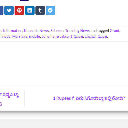
e
,
Information
,
Kannada News
,
Scheme
,
Trending News
and tagged
Grant
,
annada
,
Marriage
,
mobile
,
Scheme
,
ಅಂತರ್ಜಾತಿ ವಿವಾಹ
,
ಮದುವೆ
,
ವಿವಾಹ
.
 ಇದ್ದ ಎಲ್ಲಾ
1 Rupees ಗೆ ಏನು ಸಿಗೋದಿಲ್ಲಾ ಇಲ್ಲಿ ನೋಡಿ?
ಟಿ