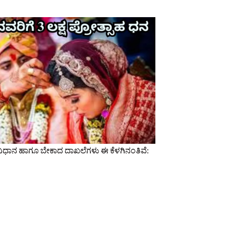
ವಿಧಾನ ಹಾಗೂ ಬೇಕಾದ ದಾಖಲೆಗಳು ಈ ಕೆಳಗಿನಂತಿವೆ: