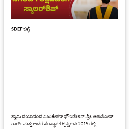
SDEF ಬಗ್ಗೆ
ಸ್ವಾಮಿ ದಯಾನಂದ ಎಜುಕೇಶನ್ ಫೌಂಡೇಶನ್, ಶ್ರೀ. ಅಶುತೋಷ್
ಗಾರ್ಗ್ ಮತ್ತು ಅದರ ಸಂಸ್ಥಾಪಕ ಟ್ರಸ್ಟಿಗಳು 2015 ರಲ್ಲಿ