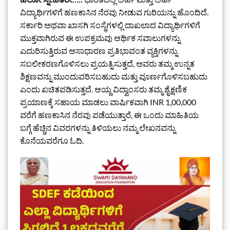
ವಿದ್ಯಾರ್ಥಿಗಳಿಗೆ ಹಣಕಾಸಿನ ನೆರವು ನೀಡುವ ಗುರಿಯನ್ನು ಹೊಂದಿದೆ.
ಸರ್ಕಾರಿ ಅಥವಾ ಖಾಸಗಿ ಸಂಸ್ಥೆಗಳಲ್ಲಿ ದಾಖಲಾದ ವಿದ್ಯಾರ್ಥಿಗಳಿಗೆ
ಮುಕ್ತವಾಗಿರುವ ಈ ಉಪಕ್ರಮವು ಆರ್ಥಿಕ ಸವಾಲುಗಳನ್ನು
ಎದುರಿಸುತ್ತಿರುವ ಅಸಾಧಾರಣ ಪ್ರತಿಭಾವಂತ ವ್ಯಕ್ತಿಗಳನ್ನು
ಸಬಲೀಕರಣಗೊಳಿಸಲು ಪ್ರಯತ್ನಿಸುತ್ತದೆ, ಅವರು ತಮ್ಮ ಉನ್ನತ
ಶಿಕ್ಷಣವನ್ನು ಮುಂದುವರಿಸಬಹುದು ಮತ್ತು ಪೂರ್ಣಗೊಳಿಸಬಹುದು
ಎಂದು ಖಚಿತಪಡಿಸುತ್ತದೆ. ಆಯ್ದ ವಿದ್ವಾಂಸರು ತಮ್ಮ ಶೈಕ್ಷಣಿಕ
ಪ್ರಯಾಣಕ್ಕೆ ಸಹಾಯ ಮಾಡಲು ವಾರ್ಷಿಕವಾಗಿ INR 1,00,000
ವರೆಗೆ ಹಣಕಾಸಿನ ನೆರವು ಪಡೆಯುತ್ತಾರೆ, ಈ ಒಂದು ಮಾಹಿತಿಯ
ಬಗ್ಗೆ ಹೆಚ್ಚಿನ ವಿವರಗಳನ್ನು ತಿಳಿಯಲು ನಮ್ಮ ಲೇಖನವನ್ನು
ಕೊನೆಯವರೆಗೂ ಓದಿ.