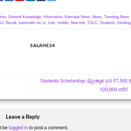
tion
,
General Knowledge
,
Information
,
Kannada News
,
News
,
Trending News
LC Result
,
karresults.nic.in
,
Link
,
mobile
,
New link
,
SSLC
,
Students
,
trending
SALAHE24
Students Scholarship: ಪ್ರೋತ್ಸಾಹ ಧನ ₹7,500 
₹20,000 ವರೆಗೆ
Leave a Reply
t be
logged in
to post a comment.