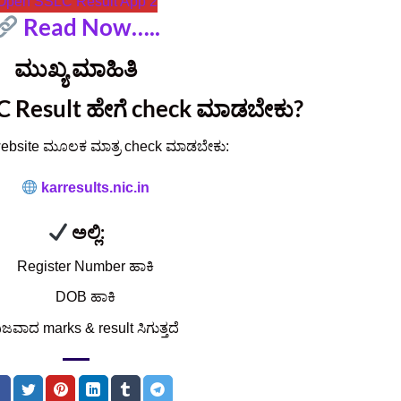
Open SSLC Result App 2
Read Now…..
ಮುಖ್ಯ ಮಾಹಿತಿ
 Result ಹೇಗೆ check ಮಾಡಬೇಕು?
 website ಮೂಲಕ ಮಾತ್ರ check ಮಾಡಬೇಕು:
karresults.nic.in
ಅಲ್ಲಿ:
Register Number ಹಾಕಿ
DOB ಹಾಕಿ
ಿಜವಾದ marks & result ಸಿಗುತ್ತದೆ