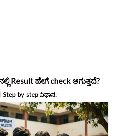
್ಲಿ Result ಹೇಗೆ check ಆಗುತ್ತದೆ?
Step-by-step ವಿಧಾನ: