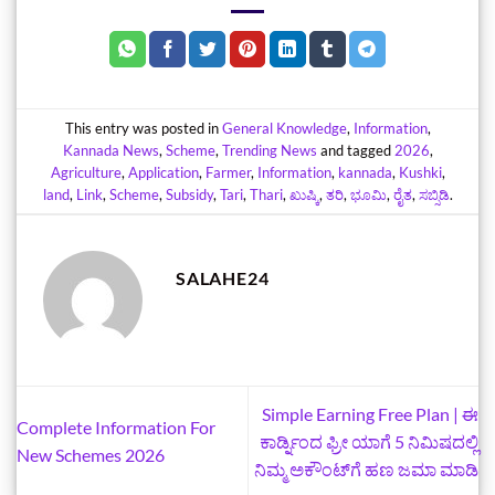
This entry was posted in
General Knowledge
,
Information
,
Kannada News
,
Scheme
,
Trending News
and tagged
2026
,
Agriculture
,
Application
,
Farmer
,
Information
,
kannada
,
Kushki
,
land
,
Link
,
Scheme
,
Subsidy
,
Tari
,
Thari
,
ಖುಷ್ಕಿ
,
ತರಿ
,
ಭೂಮಿ
,
ರೈತ
,
ಸಬ್ಸಿಡಿ
.
SALAHE24
Simple Earning Free Plan | ಈ
Complete Information For
ಕಾರ್ಡ್ನಿಂದ ಫ್ರೀ ಯಾಗೆ 5 ನಿಮಿಷದಲ್ಲಿ
New Schemes 2026
ನಿಮ್ಮ ಅಕೌಂಟ್‌ಗೆ ಹಣ ಜಮಾ ಮಾಡಿ