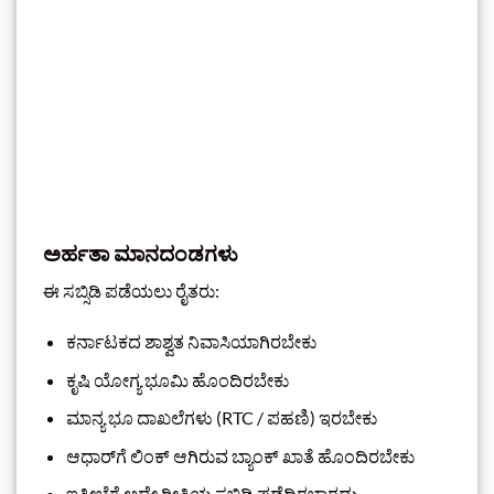
ಅರ್ಹತಾ ಮಾನದಂಡಗಳು
ಈ ಸಬ್ಸಿಡಿ ಪಡೆಯಲು ರೈತರು:
ಕರ್ನಾಟಕದ ಶಾಶ್ವತ ನಿವಾಸಿಯಾಗಿರಬೇಕು
ಕೃಷಿ ಯೋಗ್ಯ ಭೂಮಿ ಹೊಂದಿರಬೇಕು
ಮಾನ್ಯ ಭೂ ದಾಖಲೆಗಳು (RTC / ಪಹಣಿ) ಇರಬೇಕು
ಆಧಾರ್‌ಗೆ ಲಿಂಕ್ ಆಗಿರುವ ಬ್ಯಾಂಕ್ ಖಾತೆ ಹೊಂದಿರಬೇಕು
ಇತ್ತೀಚೆಗೆ ಅದೇ ರೀತಿಯ ಸಬ್ಸಿಡಿ ಪಡೆದಿರಬಾರದು