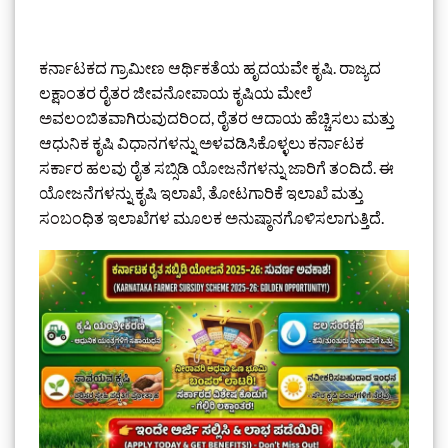
ಕರ್ನಾಟಕದ ಗ್ರಾಮೀಣ ಆರ್ಥಿಕತೆಯ ಹೃದಯವೇ ಕೃಷಿ. ರಾಜ್ಯದ
ಲಕ್ಷಾಂತರ ರೈತರ ಜೀವನೋಪಾಯ ಕೃಷಿಯ ಮೇಲೆ
ಅವಲಂಬಿತವಾಗಿರುವುದರಿಂದ, ರೈತರ ಆದಾಯ ಹೆಚ್ಚಿಸಲು ಮತ್ತು
ಆಧುನಿಕ ಕೃಷಿ ವಿಧಾನಗಳನ್ನು ಅಳವಡಿಸಿಕೊಳ್ಳಲು ಕರ್ನಾಟಕ
ಸರ್ಕಾರ ಹಲವು ರೈತ ಸಬ್ಸಿಡಿ ಯೋಜನೆಗಳನ್ನು ಜಾರಿಗೆ ತಂದಿದೆ. ಈ
ಯೋಜನೆಗಳನ್ನು ಕೃಷಿ ಇಲಾಖೆ, ತೋಟಗಾರಿಕೆ ಇಲಾಖೆ ಮತ್ತು
ಸಂಬಂಧಿತ ಇಲಾಖೆಗಳ ಮೂಲಕ ಅನುಷ್ಠಾನಗೊಳಿಸಲಾಗುತ್ತಿದೆ.