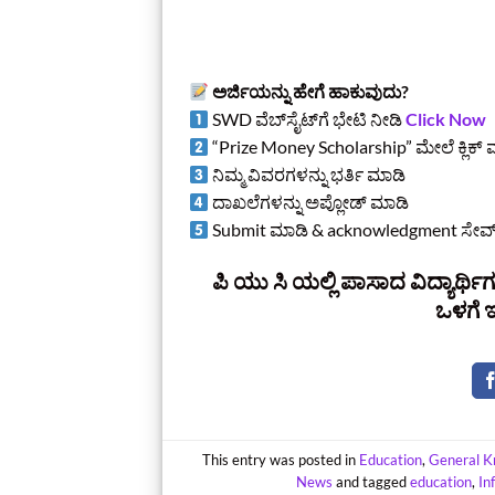
ಅರ್ಜಿಯನ್ನು ಹೇಗೆ ಹಾಕುವುದು?
SWD ವೆಬ್‌ಸೈಟ್‌ಗೆ ಭೇಟಿ ನೀಡಿ
Click Now
“Prize Money Scholarship” ಮೇಲೆ ಕ್ಲಿಕ್ 
ನಿಮ್ಮ ವಿವರಗಳನ್ನು ಭರ್ತಿ ಮಾಡಿ
ದಾಖಲೆಗಳನ್ನು ಅಪ್ಲೋಡ್ ಮಾಡಿ
Submit ಮಾಡಿ & acknowledgment ಸೇವ
ಪಿ ಯು ಸಿ ಯಲ್ಲಿ ಪಾಸಾದ ವಿದ್ಯಾರ್ಥಿಗ
ಒಳಗೆ ಇ
This entry was posted in
Education
,
General K
News
and tagged
education
,
In