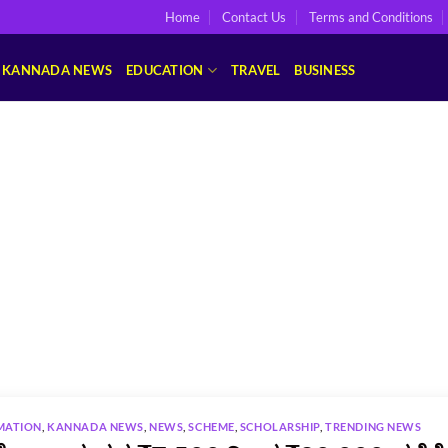
Home
Contact Us
Terms and Conditions
KANNADA NEWS
EDUCATION
TRAVEL
BUSINESS
MATION
,
KANNADA NEWS
,
NEWS
,
SCHEME
,
SCHOLARSHIP
,
TRENDING NEWS