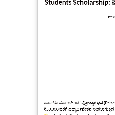
Students Scholarship: 
POS
ಕರ್ನಾಟಕ ಸರ್ಕಾರದಿಂದ “
ಪ್ರೋತ್ಸಾಹ ಧನ (Priz
₹50,000 ವರೆಗೆ ವಿದ್ಯಾರ್ಥಿವೇತನ ನೀಡಲಾಗುತ್ತಿದೆ