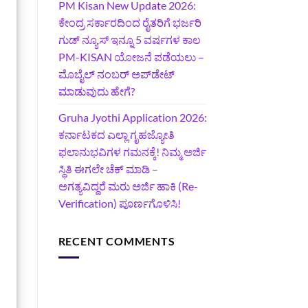
PM Kisan New Update 2026:
ಕೇಂದ್ರ ಸರ್ಕಾರದಿಂದ ರೈತರಿಗೆ ಭರ್ಜರಿ
ಗುಡ್‌ ನ್ಯೂಸ್ ಇನ್ನೂ 5 ವರ್ಷಗಳ ಕಾಲ
PM-KISAN ಯೋಜನೆ ಪಡೆಯಲು –
ಮೊಬೈಲ್ ನಂಬರ್ ಅಪ್‌ಡೇಟ್
ಮಾಡುವುದು ಹೇಗೆ?
‍Gruha Jyothi Application 2026:
ಕರ್ನಾಟಕದ ಎಲ್ಲಾ ಗೃಹಜ್ಯೋತಿ
ಫಲಾನುಭವಿಗಳ ಗಮನಕ್ಕೆ! ನಿಮ್ಮ ಅರ್ಜಿ
ಸ್ಥಿತಿ ಈಗಲೇ ಚೆಕ್ ಮಾಡಿ –
ಅಗತ್ಯವಿದ್ದರೆ ಮರು ಅರ್ಜಿ ಹಾಕಿ (Re-
Verification) ಪೂರ್ಣಗೊಳಿಸಿ!
RECENT COMMENTS