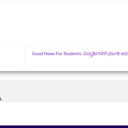
Good News For Students: ವಿದ್ಯಾರ್ಥಿಗಳಿಗೆ ಭರ್ಜರಿ ಅ
t.