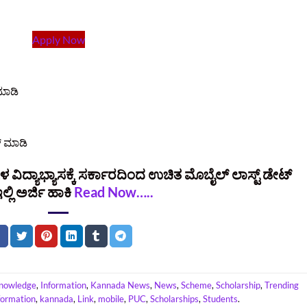
Apply Now
ಮಾಡಿ
್ ಮಾಡಿ
ಳ ವಿದ್ಯಾಭ್ಯಾಸಕ್ಕೆ ಸರ್ಕಾರದಿಂದ ಉಚಿತ ಮೊಬೈಲ್ ಲಾಸ್ಟ್‌ ಡೇಟ್‌
ಲ್ಲಿ ಅರ್ಜಿ ಹಾಕಿ
Read Now…..
nowledge
,
Information
,
Kannada News
,
News
,
Scheme
,
Scholarship
,
Trending
formation
,
kannada
,
Link
,
mobile
,
PUC
,
Scholarships
,
Students
.