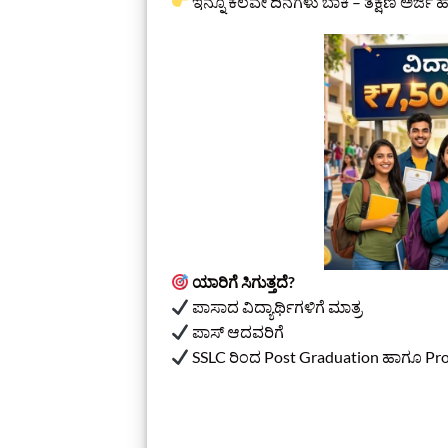
ಇನ್ನೂ ಕೆಲವೇ ದಿನಗಳು ಬಾಕಿ – ತಕ್ಷಣ ಅರ್ಜಿ ಹ
ಯಾರಿಗೆ ಸಿಗುತ್ತದೆ?
ಪಾಸಾದ ವಿದ್ಯಾರ್ಥಿಗಳಿಗೆ ಮಾತ್ರ
ಪಾಸ್ ಆದವರಿಗೆ
SSLC ರಿಂದ Post Graduation ಹಾಗೂ Profes