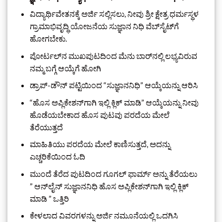
ವಿದ್ಯಾರ್ಥಿವೇತನಕ್ಕೆ ಅರ್ಜಿ ಸಲ್ಲಿಸಲು, ನೀವು ಶ್ರೀ ಕ್ಷೇತ್ರ ಧರ್ಮಸ್ಥಳ
ಗ್ರಾಮಾಭಿವೃದ್ಧಿ ಯೋಜನೆಯ ಸುಜ್ಞಾನ ನಿಧಿ ವೆಬ್‌ಸೈಟ್‌ಗೆ
ಹೋಗಬೇಕು.
ಪೋರ್ಟಲ್‌ನ ಮುಖಪುಟದಿಂದ ಮೆನು ಬಾರ್‌ನಲ್ಲಿ ಲಭ್ಯವಿರುವ
ನಮ್ಮ ಬಗ್ಗೆ ಆಯ್ಕೆಗೆ ಹೋಗಿ
ಡ್ರಾಪ್-ಡೌನ್ ಪಟ್ಟಿಯಿಂದ “ಸುಜ್ಞಾನನಿಧಿ” ಆಯ್ಕೆಯನ್ನು ಆರಿಸಿ
“ಹೊಸ ಅಪ್ಲಿಕೇಶನ್‌ಗಾಗಿ ಇಲ್ಲಿ ಕ್ಲಿಕ್ ಮಾಡಿ” ಆಯ್ಕೆಯನ್ನು ನೀವು
ಹೊಡೆಯಬೇಕಾದ ಹೊಸ ಪುಟವು ಪರದೆಯ ಮೇಲೆ
ತೆರೆಯುತ್ತದೆ
ಮಾಹಿತಿಯು ಪರದೆಯ ಮೇಲೆ ಕಾಣಿಸುತ್ತದೆ, ಅದನ್ನು
ಎಚ್ಚರಿಕೆಯಿಂದ ಓದಿ
ಮುಂದೆ ತೆರೆದ ಪುಟದಿಂದ ಗೂಗಲ್ ಫಾರ್ಮ್ ಅನ್ನು ತೆರೆಯಲು
” ಆನ್‌ಲೈನ್ ಸುಜ್ಞಾನನಿಧಿ ಹೊಸ ಅಪ್ಲಿಕೇಶನ್‌ಗಾಗಿ ಇಲ್ಲಿ ಕ್ಲಿಕ್
ಮಾಡಿ ” ಒತ್ತಿರಿ
ಕೇಳಲಾದ ವಿವರಗಳನ್ನು ಅರ್ಜಿ ನಮೂನೆಯಲ್ಲಿ ಒದಗಿಸಿ