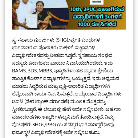
ಸ್ವ-ಸಹಾಯ ಗುಂಪುಗಳು (SHG)/ಪ್ರಗತಿ ಬಂಧುಗಳ
ಭಾಗವಾಗಿರುವ ಪೋಷಕರು ಮಕ್ಕಳಿಗೆ ಸುಜ್ಞಾನನಿಧಿ
ವಿದ್ಯಾರ್ಥಿವೇತನವನ್ನು ನೀಡಲಾಗುತ್ತದೆ. ಸ್ವಸಹಾಯ ಸಂಘದ
ಸದಸ್ಯರು ಕರ್ನಾಟಕದ ಖಾಯಂ ನಿವಾಸಿಯಾಗಿರಬೇಕು. ಇದು
BAMS, BDS, MBBS, ಇತ್ಯಾದಿಗಳಂತಹ ವ್ಯಾಪಕ ಶ್ರೇಣಿಯ
ತಾಂತ್ರಿಕ ಕೋರ್ಸ್ ವಿದ್ಯಾರ್ಥಿಗಳನ್ನು ಒಯ್ಯುತ್ತದೆ. ಇದು ಅಧ್ಯಯನ
ಮಾಡಲು ಸಿದ್ಧರಿರುವ ಮತ್ತು ವೃತ್ತಿ-ಆಧಾರಿತ ವಿದ್ಯಾರ್ಥಿಗಳಿಗೆ
ಬೆನ್ನೆಲುಬಾಗಿ ಕಾರ್ಯನಿರ್ವಹಿಸುತ್ತದೆ. ಆಯ್ಕೆಯಾದ ವಿದ್ಯಾರ್ಥಿಗಳು
ಡಿಬಿಟಿ (ನೇರ ಬ್ಯಾಂಕ್ ವರ್ಗಾವಣೆ) ಮೂಲಕ ಮೊತ್ತವನ್ನು
ಸ್ವೀಕರಿಸುತ್ತಾರೆ. ಈ ಲೇಖನವು ಹೇಗೆ ಅರ್ಜಿ ಸಲ್ಲಿಸಬೇಕು, ಅರ್ಹತಾ
ಮಾನದಂಡಗಳು ಇತ್ಯಾದಿಗಳನ್ನು ನಿಮಗೆ ತೋರಿಸುತ್ತದೆ. ನಿಮ್ಮ
ಪೋಷಕರು SHGs/PBG ಯ ಸದಸ್ಯರ ಭಾಗವಾಗಿದ್ದರೆ ನೀವು
ಧರ್ಮಸ್ಥಳ ವಿದ್ಯಾರ್ಥಿವೇತನಕ್ಕೆ ಅರ್ಜಿ ಸಲ್ಲಿಸಬಹುದು.